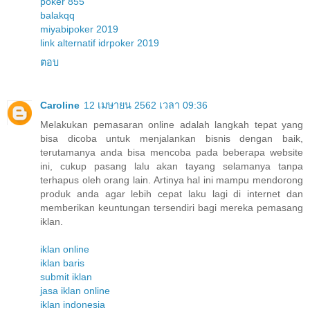
poker 855
balakqq
miyabipoker 2019
link alternatif idrpoker 2019
ตอบ
Caroline
12 เมษายน 2562 เวลา 09:36
Melakukan pemasaran online adalah langkah tepat yang
bisa dicoba untuk menjalankan bisnis dengan baik,
terutamanya anda bisa mencoba pada beberapa website
ini, cukup pasang lalu akan tayang selamanya tanpa
terhapus oleh orang lain. Artinya hal ini mampu mendorong
produk anda agar lebih cepat laku lagi di internet dan
memberikan keuntungan tersendiri bagi mereka pemasang
iklan.
iklan online
iklan baris
submit iklan
jasa iklan online
iklan indonesia