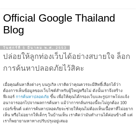
Official Google Thailand
Blog
วันศุกร์ที่ 5 มีนาคม พ.ศ. 2553
ปล่อยให้ลูกท่องเว็บได้อย่างสบายใจ ล็อก
การค้นหาปลอดภัยไว้สิคะ
เมื่อคุณค้นหาสิ่งต่างๆ บนกูเกิล เราคิดว่าคุณควรจะมีสิทธิ์เลือกได้ว่า
ต้องการเห็นข้อมูลของเว็บไซต์สำหรับผู้ใหญ่หรือไม่ ดังนั้นเราจึงสร้าง
ฟีเจอร์
การค้นหาปลอดภัย
ขึ้น เพื่อให้คุณได้กรองเว็บและรูปภาพโจ่งแจ้ง
อนาจารออกไปจากผลการค้นหา แม้ว่าการกลั่นกรองนี้จะไม่ถูกต้อง 100
เปอร์เซ็นต์ แต่การค้นหาปลอดภัยจะ่ช่วยให้คุณไม่ต้องเห็นเนื้อหาที่ไม่อยาก
เห็น หรือไม่อยากให้เด็กๆ ในบ้านเห็น เราคิดว่ามันทำงานได้ค่อนข้างดี แต่
เราก็พยายามหาทางปรับปรุงอยู่เสมอ