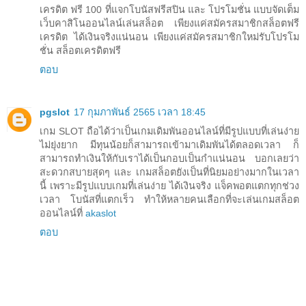
เครดิต ฟรี 100 ที่แจกโบนัสฟรีสปิน และ โปรโมชั่น แบบจัดเต็ม
เว็บคาสิโนออนไลน์เล่นสล็อต เพียงแค่สมัครสมาชิกสล็อตฟรี
เครดิต ได้เงินจริงแน่นอน เพียงแค่สมัครสมาชิกใหม่รับโปรโม
ชั่น สล็อตเครดิตฟรี
ตอบ
pgslot
17 กุมภาพันธ์ 2565 เวลา 18:45
เกม SLOT ถือได้ว่าเป็นเกมเดิมพันออนไลน์ที่มีรูปแบบที่เล่นง่าย
ไม่ยุ่งยาก มีทุนน้อยก็สามารถเข้ามาเดิมพันได้ตลอดเวลา ก็
สามารถทำเงินให้กับเราได้เป็นกอบเป็นกำแน่นอน บอกเลยว่า
สะดวกสบายสุดๆ และ เกมสล็อตยังเป็นที่นิยมอย่างมากในเวลา
นี้ เพราะมีรูปแบบเกมที่เล่นง่าย ได้เงินจริง แจ็คพอตแตกทุกช่วง
เวลา โบนัสที่แตกเร็ว ทำให้หลายคนเลือกที่จะเล่นเกมสล็อต
ออนไลน์ที่
akaslot
ตอบ