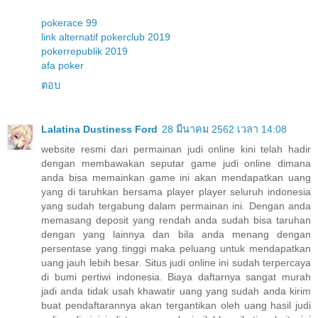
pokerace 99
link alternatif pokerclub 2019
pokerrepublik 2019
afa poker
ตอบ
Lalatina Dustiness Ford
28 มีนาคม 2562 เวลา 14:08
website resmi dari permainan judi online kini telah hadir
dengan membawakan seputar game judi online dimana
anda bisa memainkan game ini akan mendapatkan uang
yang di taruhkan bersama player player seluruh indonesia
yang sudah tergabung dalam permainan ini. Dengan anda
memasang deposit yang rendah anda sudah bisa taruhan
dengan yang lainnya dan bila anda menang dengan
persentase yang tinggi maka peluang untuk mendapatkan
uang jauh lebih besar. Situs judi online ini sudah terpercaya
di bumi pertiwi indonesia. Biaya daftarnya sangat murah
jadi anda tidak usah khawatir uang yang sudah anda kirim
buat pendaftarannya akan tergantikan oleh uang hasil judi