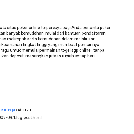
tu situs poker online terpercaya bagi Anda pencinta poker
atkan banyak kemudahan, mulai dari bantuan pendaftaran,
, bonus melimpah serta kemudahan dalam melakukan
ki keamanan tingkat tinggi yang membuat pemainnya
 ragu untuk memulai permainan togel sgp online , tanpa
kukan deposit, menangkan jutaan rupiah setiap hari!
e mega
กล่าวว่า...
009/09/blog-post.html