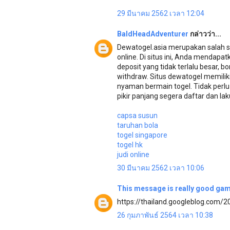
29 มีนาคม 2562 เวลา 12:04
BaldHeadAdventurer
กล่าวว่า...
Dewatogel.asia merupakan salah sa
online. Di situs ini, Anda mendap
deposit yang tidak terlalu besar
withdraw. Situs dewatogel memili
nyaman bermain togel. Tidak perlu
pikir panjang segera daftar dan la
capsa susun
taruhan bola
togel singapore
togel hk
judi online
30 มีนาคม 2562 เวลา 10:06
This message is really good
gam
https://thailand.googleblog.com/2
26 กุมภาพันธ์ 2564 เวลา 10:38