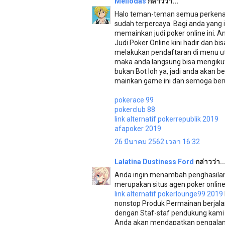
Meliodas
กล่าวว่า...
Halo teman-teman semua perkenalk
sudah terpercaya. Bagi anda yang
memainkan judi poker online ini. A
Judi Poker Online kini hadir dan b
melakukan pendaftaran di menu ut
maka anda langsung bisa mengikut
bukan Bot loh ya, jadi anda akan b
mainkan game ini dan semoga be
pokerace 99
pokerclub 88
link alternatif pokerrepublik 2019
afapoker 2019
26 มีนาคม 2562 เวลา 16:32
Lalatina Dustiness Ford
กล่าวว่า..
Anda ingin menambah penghasilan? 
merupakan situs agen poker online,
link alternatif pokerlounge99 2019
nonstop Produk Permainan berjala
dengan Staf-staf pendukung kam
Anda akan mendapatkan pengalaman