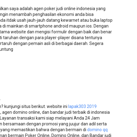
an saya adalah agen poker judi online indonesia yang
 ingin menambah penghasilan ekonomi anda bisa
nda itdak usah jauh-jauh datang kewarnet atau buka laptop
isa di mainkan di smartphone android maupun ios. Dengan
ama website dan mengisi formulir dengan baik dan benar
i taruhan dengan para player-player disana tentunya
ertaruh dengan pemain asli di berbagai daerah. Segera
runtung
.
kunjungi situs berikut. website ini
lapak303 2019
 agen domino online, dan bandar judi terbaik di indonesia
Layanan transaksi kami siap melayani Anda 24 Jam
n bersamaan dengan promosi yang juujur dan adil serta
i yang memastikan bahwa dengan bermain di
domino qq
 bermain Poker Online, Domino Online, dan Bandar judi