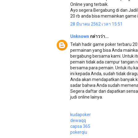
Online yang terbaik.
Ayo segera Bergabung di dan Jad
20 rb anda bisa memainkan game 
28 มีนาคม 2562 เวลา 15:51
Unknown
กล่าวว่า...
Telah hadir game poker terbaru 2
permainan yang bisa Anda mainka
bergabung bersama kami. Untuk it
pemain tidak ada campur tangan ro
bersama para pemain. Untuk itu k
ini kepada Anda, sudah tidak diragu
Anda akan mendapatkan banyak ke
sadar bahwa Anda sudah memenangk
Segera daftar dan dapatkan sensa
judi online lainya.
kudapoker
dewaqq
capsa 365
pokerqiu