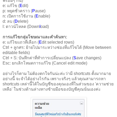
พร้อมๆ กัน)
e: แก้ไข (
E
dit)
p: หยุดชั่วคราว (
P
ause)
n: เปิดการใช้งาน (
E
nable)
d: ลบ (
D
elete)
l: ดาวน์โหลด (Down
l
oad)
การแก้ไขกลุ่มโฆษณาและคำค้นหา:
e: แก้ไขแถวที่เลือก (
E
dit selected rows)
Ctrl + ลูกศร: ย้ายไปมาระหว่างช่องที่แก้ไขได้ (Move between
editable fields)
Ctrl + S: บันทึกค่าที่ทำการเปลี่ยนแปลง (
S
ave changes)
Esc: ยกเลิกโหมดการแก้ไข (Cancel edit mode)
อย่างไรก็ตาม ไม่ต้องตกใจกันน่ะค่ะว่ามี shortcuts ตั้งมากมาย
อย่างนี้ จะจำได้อย่างไรกัน เพราะจริงๆ แล้วคุณสามารถหา
shortcuts เหล่านี้ได้ในบัญชีของคุณเองที่ในส่วนของ 'ความช่วย
เหลือ' ในช่วงด้านล่างทางซ้ายมือของบัญชีคุณนั่นเองค่ะ