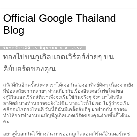
Official Google Thailand
Blog
วันพฤหัสบดีที่ 25 มิถุนายน พ.ศ. 2552
ท่องไปบนกูเกิลแอดเวิร์ดส์ง่ายๆ บน
คีย์บอร์ดของคุณ
สวัสดีกันอีกครั้งน่ะค่ะ เราได้เจอกันสองอาทิตย์ติดๆ เนื่องจาก
ยัง
มีข้อสงสัยจากหลายๆ ท่านเกี่ยวกับเรื่องอินเตอร์เฟซใหม่ขอ
งกูเิกิลแอดเวิร์ดส์ที่เราเพิ่งจะเริ่มใช้กันจริงๆ จังๆ มาได้หนึ่ง
อาทิตย์ บางท่านอาจจะยังไม่ชิน หาอะไรก็ไม่เจอ ไม่รู้ว่าจะเริ่ม
คลิกอะไรตรงไหนดี วันนี้ดิฉันมีเคล็ดลับดีๆ มาฝากกัน อาจจะ
ทำให้การทำงานบนบัญชีกูเกิลแอดเวิร์ดของคุณง่ายขึ้นก็ได้นะ
คะ
อย่างที่บอกกันไว้ข้างต้น การออกกูเกิลแอดเวิร์ดส์อินเตอร์เฟซ