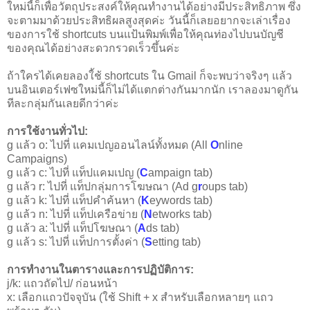
ใหม่นี้ก็เพื่อวัตถุประสงค์ให้คุณทำงานได้อย่างมีประสิทธิภาพ ซึ่ง
จะตามมาด้วยประสิทธิผลสูงสุดค่ะ วันนี้ก็เลยอยากจะเล่าเรื่อง
ของการใช้ shortcuts บนแป้นพิมพ์เพื่อให้คุณท่องไปบนบัญชี
ของคุณได้อย่างสะดวกรวดเร็วขึ้นค่ะ
ถ้าใครได้เคยลองใ้ช้ shortcuts ใน Gmail ก็จะพบว่าจริงๆ แล้ว
บนอินเตอร์เฟซใหม่นี้ก็ไม่ได้แตกต่างกันมากนัก เราลองมาดูกัน
ทีละกลุ่มกันเลยดีกว่าค่ะ
การใช้งานทั่วไป:
g แล้ว o: ไปที่ แคมเปญออนไลน์ทั้งหมด (All
O
nline
Campaigns)
g แล้ว c: ไปที่ แท็ปแคมเปญ (
C
ampaign tab)
g แล้ว r: ไปที่ แท็ปกลุ่มการโฆษณา (Ad g
r
oups tab)
g แล้ว k: ไปที่ แท็ปคำค้นหา (
K
eywords tab)
g แล้ว n: ไปที่ แท็ปเครือข่าย (
N
etworks tab)
g แล้ว a: ไปที่ แท็ปโฆษณา (
A
ds tab)
g แล้ว s: ไปที่ แท็ปการตั้งค่า (
S
etting tab)
การทำงานในตารางและการปฏิบัติการ:
j/k: แถวถัดไป/ ก่อนหน้า
x: เลือกแถวปัจจุบัน (ใช้ Shift + x สำหรับเลือกหลายๆ แถว