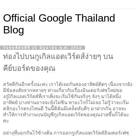
Official Google Thailand
Blog
วันพฤหัสบดีที่ 25 มิถุนายน พ.ศ. 2552
ท่องไปบนกูเกิลแอดเวิร์ดส์ง่ายๆ บน
คีย์บอร์ดของคุณ
สวัสดีกันอีกครั้งน่ะค่ะ เราได้เจอกันสองอาทิตย์ติดๆ เนื่องจาก
ยัง
มีข้อสงสัยจากหลายๆ ท่านเกี่ยวกับเรื่องอินเตอร์เฟซใหม่ขอ
งกูเิกิลแอดเวิร์ดส์ที่เราเพิ่งจะเริ่มใช้กันจริงๆ จังๆ มาได้หนึ่ง
อาทิตย์ บางท่านอาจจะยังไม่ชิน หาอะไรก็ไม่เจอ ไม่รู้ว่าจะเริ่ม
คลิกอะไรตรงไหนดี วันนี้ดิฉันมีเคล็ดลับดีๆ มาฝากกัน อาจจะ
ทำให้การทำงานบนบัญชีกูเกิลแอดเวิร์ดของคุณง่ายขึ้นก็ได้นะ
คะ
อย่างที่บอกกันไว้ข้างต้น การออกกูเกิลแอดเวิร์ดส์อินเตอร์เฟซ