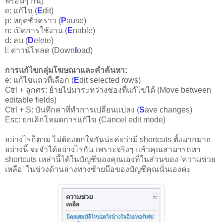
พร้อมๆ กัน)
e: แก้ไข (
E
dit)
p: หยุดชั่วคราว (
P
ause)
n: เปิดการใช้งาน (
E
nable)
d: ลบ (
D
elete)
l: ดาวน์โหลด (Down
l
oad)
การแก้ไขกลุ่มโฆษณาและคำค้นหา:
e: แก้ไขแถวที่เลือก (
E
dit selected rows)
Ctrl + ลูกศร: ย้ายไปมาระหว่างช่องที่แก้ไขได้ (Move between
editable fields)
Ctrl + S: บันทึกค่าที่ทำการเปลี่ยนแปลง (
S
ave changes)
Esc: ยกเลิกโหมดการแก้ไข (Cancel edit mode)
อย่างไรก็ตาม ไม่ต้องตกใจกันน่ะค่ะว่ามี shortcuts ตั้งมากมาย
อย่างนี้ จะจำได้อย่างไรกัน เพราะจริงๆ แล้วคุณสามารถหา
shortcuts เหล่านี้ได้ในบัญชีของคุณเองที่ในส่วนของ 'ความช่วย
เหลือ' ในช่วงด้านล่างทางซ้ายมือของบัญชีคุณนั่นเองค่ะ