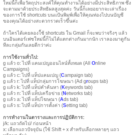
ใหม่นี้ก็เพื่อวัตถุประสงค์ให้คุณทำงานได้อย่างมีประสิทธิภาพ ซึ่ง
จะตามมาด้วยประสิทธิผลสูงสุดค่ะ วันนี้ก็เลยอยากจะเล่าเรื่อง
ของการใช้ shortcuts บนแป้นพิมพ์เพื่อให้คุณท่องไปบนบัญชี
ของคุณได้อย่างสะดวกรวดเร็วขึ้นค่ะ
ถ้าใครได้เคยลองใ้ช้ shortcuts ใน Gmail ก็จะพบว่าจริงๆ แล้ว
บนอินเตอร์เฟซใหม่นี้ก็ไม่ได้แตกต่างกันมากนัก เราลองมาดูกัน
ทีละกลุ่มกันเลยดีกว่าค่ะ
การใช้งานทั่วไป:
g แล้ว o: ไปที่ แคมเปญออนไลน์ทั้งหมด (All
O
nline
Campaigns)
g แล้ว c: ไปที่ แท็ปแคมเปญ (
C
ampaign tab)
g แล้ว r: ไปที่ แท็ปกลุ่มการโฆษณา (Ad g
r
oups tab)
g แล้ว k: ไปที่ แท็ปคำค้นหา (
K
eywords tab)
g แล้ว n: ไปที่ แท็ปเครือข่าย (
N
etworks tab)
g แล้ว a: ไปที่ แท็ปโฆษณา (
A
ds tab)
g แล้ว s: ไปที่ แท็ปการตั้งค่า (
S
etting tab)
การทำงานในตารางและการปฏิบัติการ:
j/k: แถวถัดไป/ ก่อนหน้า
x: เลือกแถวปัจจุบัน (ใช้ Shift + x สำหรับเลือกหลายๆ แถว