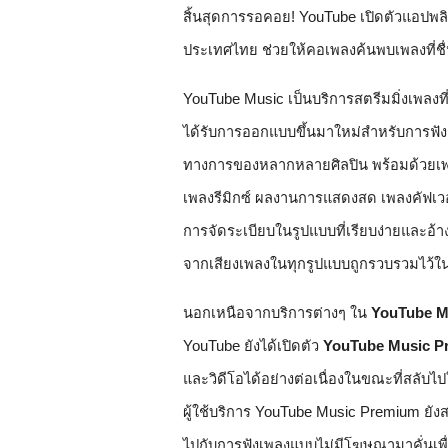
สิ้นสุดการรอคอย! YouTube เปิดตัวแอปพลิเ
ประเทศไทย ช่วยให้คอเพลงค้นพบเพลงที่ชื
YouTube Music เป็นบริการสตรีมมิ่งเพลงท
ได้รับการออกแบบขึ้นมาใหม่สำหรับการฟั
ทางการของหลากหลายศิลปิน พร้อมด้วยเพ
เพลงรีมิกซ์ ผลงานการแสดงสด เพลงคัฟเวอร์ 
การจัดระเบียบในรูปแบบที่เรียบง่ายและอ้า
จากเสียงเพลงในทุกรูปแบบถูกรวบรวมไว้ในท
นอกเหนือจากบริการต่างๆ ใน 
YouTube M
YouTube ยังได้เปิดตัว 
YouTube Music P
และวิดีโอได้อย่างต่อเนื่องในขณะที่สลับไ
ผู้ใช้บริการ YouTube Music Premium ยั
ไปกับการฟังเพลงแบบไม่มีโฆษณามาคั่นเพื่