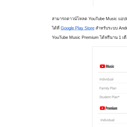
สามารถดาวน์โหลด YouTube
 Music แอปพ
ได้ที่ 
Google Play Store
 สำหรับระบบ Andr
YouTube Music Premium ได้ฟรีนาน 1 เดื