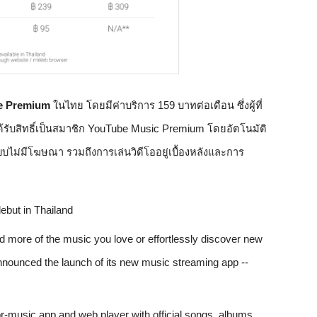
e Premium
 ในไทย โดยมีค่าบริการ 159 บาทต่อเดือน ซึ่งผู้ที่
รับสิทธิ์เป็นสมาชิก YouTube Music Premium โดยอัตโนมัติ 
ไม่มีโฆษณา รวมถึงการเล่นวิดีโออยู่เบื้องหลังและการ
but in Thailand
d more of the music you love or effortlessly discover new 
favorites -- it’s all here! YouTube today announced the launch of its new music streaming app -- 
or-music app and web player
 with official songs, albums, 