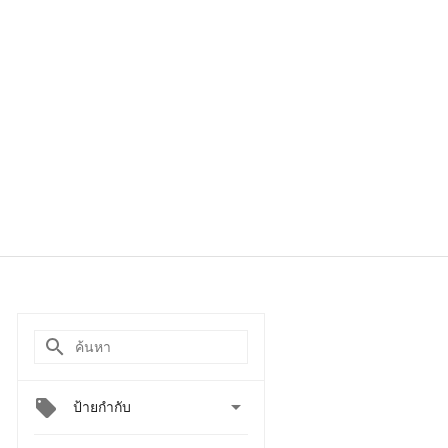

ป้ายกำกับ