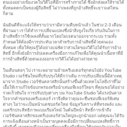
ตนเองอย่างเข้มงวดในวิดีโอที่มีการสร้างรายได้ ซึ่งมักส่งผลให้รายได้
ทั้งหมดตกเป็นของผู้ถือสิทธิ์ ไม่ว่าเพลงที่ถูกอ้างสิทธิ์จะยาวแค่ไหน
ก็ตาม
ฉันยินดีที่จะแจ้งให้ทราบว่าเรามีความคืบหน้าแล้ว ในช่วง 2-3 เดือน
ที่ผ่านมา เราได้ทำการเปลี่ยนแปลงซึ่งนำสิ่งจูงใจเกี่ยวกับเงินในการ
อ้างสิทธิ์การใช้เพลงที่สั้นมากโดยไม่เจตนาออกจากระบบ รวมทั้ง
กำหนดให้ต้องมีการประทับเวลาสำหรับการอ้างสิทธิ์ด้วยตนเอง
ทั้งหมด เพื่อให้คุณรู้ได้อย่างแน่ชัดว่าส่วนใดของวิดีโอได้รับการอ้าง
สิทธิ์ อีกทั้งยังมีการอัปเดตเครื่องมือการแก้ไขเพื่อให้คุณนำเนื้อหาที่มี
การอ้างสิทธิ์ด้วยตนเองออกจากวิดีโอได้อย่างง่ายดาย
ในเดือนต่อๆ ไป เราจะพยายามย้ายครีเอเตอร์ทุกคนไปยัง YouTube 
Studio เวอร์ชันใหม่ที่ปรับปรุงให้ดีกว่าเดิม การปรับเปลี่ยนนี้มีสาเหตุ
มาจาก Studio เวอร์ชันคลาสสิกนั้นสร้างขึ้นด้วยเทคโนโลยีเก่าที่ไม่
เอื้อให้เราแก้ไขข้อบกพร่องหรือนำเสนอฟีเจอร์ใหม่ๆ ที่คุณขอได้อย่าง
รวดเร็วทันใจ การปรับปรุงต่างๆ บน YouTube Studio ได้แรงบันดาล
ใจจากคำขอของครีเอเตอร์ เราจึงคิดว่าคุณจะชื่นชอบฟีเจอร์พิเศษ
ต่างๆ ไม่ว่าจะเป็นหน้าแดชบอร์ดใหม่ ข้อมูลวิเคราะห์ที่ทรงพลัง และ
เมตริกประสิทธิภาพแบบเรียลไทม์ ในต้นปีหน้า สิทธิ์การเข้าถึง
เวอร์ชันคลาสสิกของครีเอเตอร์ส่วนใหญ่จะถูกนำออก แต่คุณจะได้รับ
การแจ้งเตือนล่วงหน้าเป็นรายบุคคลเมื่อมีการเปลี่ยนแปลงสิทธิ์การ
เข้าถึงนี้ เราทราบดีว่าการเปลี่ยนเครื่องมือที่คุณใช้อยู่ทุกวันอาจเป็น