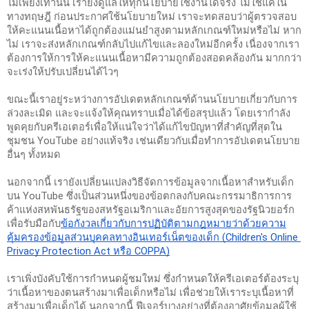
ไม่เพียงเท่านั้น เรายังดูแลให้ทุกนโยบายใช้งานได้จริง ไม่ใช่แค่ใน
ทางทฤษฎี ก่อนประกาศใช้นโยบายใหม่ เราจะทดสอบว่าผู้ตรวจสอบ
ให้คะแนนเนื้อหาได้ถูกต้องแม่นยำสูงตามหลักเกณฑ์ใหม่หรือไม่ หาก
ไม่ เราจะส่งหลักเกณฑ์กลับไปแก้ไขและลองใหม่อีกครั้ง เนื่องจากเรา
ต้องการให้การให้คะแนนเนื้อหามีความถูกต้องสอดคล้องกัน มากกว่า
จะเร่งให้ปรับเปลี่ยนได้ไวๆ 
ขณะนี้เราอยู่ระหว่างการอัปเดตหลักเกณฑ์ด้านนโยบายเกี่ยวกับการ
ล่วงละเมิด และจะแจ้งให้คุณทราบเมื่อได้ข้อสรุปแล้ว โดยเรากำลัง
พูดคุยกับครีเอเตอร์เพื่อให้แน่ใจว่าได้แก้ไขปัญหาที่สำคัญที่สุดใน
ชุมชน YouTube อย่างแท้จริง เช่นเดียวกับเมื่อทำการอัปเดตนโยบาย
อื่นๆ ทั้งหมด
นอกจากนี้ เรายังเปลี่ยนแปลงวิธีจัดการข้อมูลจากเนื้อหาสำหรับเด็ก
บน YouTube ซึ่งเป็นส่วนหนึ่งของข้อตกลงกับคณะกรรมาธิการการ
ค้าแห่งสหพันธรัฐของสหรัฐอเมริกาและอัยการสูงสุดของรัฐนิวยอร์ก
เพื่อรับมือกับ
ข้อกังวลเกี่ยวกับการปฏิบัติตามกฎหมายว่าด้วยความ
คุ้มครองข้อมูลส่วนบุคคลทางอินเทอร์เน็ตของเด็ก (Children's Online 
Privacy Protection Act หรือ COPPA)
เราเพิ่งบังคับใช้การกำหนดผู้ชมใหม่ ซึ่งกำหนดให้ครีเอเตอร์ต้องระบุ
ว่าเนื้อหาของตนสร้างมาเพื่อเด็กหรือไม่ เพื่อช่วยให้เราระบุเนื้อหาที่
สร้างมาเพื่อเด็กได้ นอกจากนี้ ฟีเจอร์บางอย่างที่ต้องอาศัยข้อมูลผู้ใช้ 