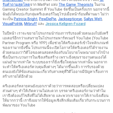
รับคำถามสุดโหด
จาก MatPat แห่ง 
The Game Theorists
ในงาน 
Gaming Creator Summit ที่ YouTube จัดขึ้นเป็นครั้งแรก นอกจากนี้ 
ฉันยังได้พบปะกับกลุ่มครีเอเตอร์ในยุโรปเมื่อหน้าร้อนที่ผ่านมา ไม่ว่า
จะเป็น 
Patricia Bright
, 
PewDiePie
, 
Jacksepticeye
, 
Sallys Welt
, 
VisualPolitik
, 
Mrbruff
 และ 
Jessica Kellgren-Fozard
ในปีหน้า เราจะขยายโปรแกรมนำร่องการรับรองด้วยตนเองไปยังครี
เอเตอร์อีกกว่าแสนรายในโปรแกรมพาร์ทเนอร์ YouTube (YouTube 
Partner Program หรือ YPP) เพื่อช่วยให้ครีเอเตอร์เข้าใจหลักเกณฑ์
ของเรามากยิ่งขึ้น โปรแกรมนี้จะเปิดโอกาสให้ครีเอเตอร์ได้รายงาน
ด้วยตนเองว่าวิดีโอของตนสอดคล้องกับนโยบายโฆษณาอย่างไรบ้าง 
ซึ่งเป็นกระบวนการในเชิงเสริมสร้าง เพราะยิ่งคุณรายงานตนเองได้
แม่นยำมากเท่าใด ระบบของเราก็ยิ่งเชื่อใจคุณมากเท่านั้น นอกจาก
จะทำให้ครีเอเตอร์ควบคุมสิ่งต่างๆ ได้มากขึ้นแล้ว การรับรองด้วย
ตนเองยังให้ข้อเสนอแนะเกี่ยวกับสาเหตุที่วิดีโออาจมีปัญหาเรื่องการ
สร้างรายได้อีกด้วย
ครีเอเตอร์หลายคนยังบอกเราด้วยว่าการทดสอบหรือเปลี่ยนแปลง
ส่วนต่างๆ ทำให้เกิดความไม่สะดวก บรรดาครีเอเตอร์ถามว่าทำไม
เราจึงต้องแก้ไขสิ่งที่ไม่ได้เสียหาย และพวกเขาอยากให้เราแจ้งเตือน
ให้มากกว่านี้ เราจึงอยากให้ข้อมูลเชิงลึกเพิ่มเติมเกี่ยวกับกระบวนการ
พัฒนาของ YouTube