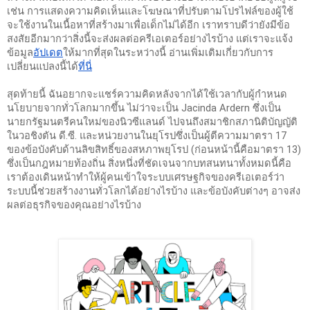
เช่น การแสดงความคิดเห็นและโฆษณาที่ปรับตามโปรไฟล์ของผู้ใช้ 
จะใช้งานในเนื้อหาที่สร้างมาเพื่อเด็กไม่ได้อีก เราทราบดีว่ายังมีข้อ
สงสัยอีกมากว่าสิ่งนี้จะส่งผลต่อครีเอเตอร์อย่างไรบ้าง แต่เราจะแจ้ง
ข้อมูล
อัปเดต
ให้มากที่สุดในระหว่างนี้ อ่านเพิ่มเติมเกี่ยวกับการ
เปลี่ยนแปลงนี้ได้
ที่นี่
สุดท้ายนี้ ฉันอยากจะแชร์ความคิดหลังจากได้ใช้เวลากับผู้กำหนด
นโยบายจากทั่วโลกมากขึ้น ไม่ว่าจะเป็น Jacinda Ardern ซึ่งเป็น
นายกรัฐมนตรีคนใหม่ของนิวซีแลนด์ ไปจนถึงสมาชิกสภานิติบัญญัติ
ในวอชิงตัน ดี.ซี. และหน่วยงานในยุโรปซึ่งเป็นผู้ตีความมาตรา 17 
ของข้อบังคับด้านลิขสิทธิ์ของสหภาพยุโรป (ก่อนหน้านี้คือมาตรา 13) 
ซึ่งเป็นกฎหมายท้องถิ่น สิ่งหนึ่งที่ชัดเจนจากบทสนทนาทั้งหมดนี้คือ
เราต้องเดินหน้าทำให้ผู้คนเข้าใจระบบเศรษฐกิจของครีเอเตอร์ว่า
ระบบนี้ช่วยสร้างงานทั่วโลกได้อย่างไรบ้าง และข้อบังคับต่างๆ อาจส่ง
ผลต่อธุรกิจของคุณอย่างไรบ้าง 