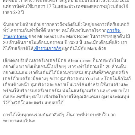
ผิดชอบ เราหวังว่าจะได้เห็นร่างกฎหมายฉบับใหม่บางส่วนในปี 2020 
แต่การบังคับใช้มาตรา 17 ในแต่ละประเทศของสหภาพยุโรปต้องใช้
เวลา 2-3 ปี 
ฉันอยากปิดท้ายด้วยการกล่าวถึงพลังอันยิ่งใหญ่ของการที่ครีเอเตอร์
ทั่วโลกร่วมกันทำสิ่งที่ดี หลายๆ คนได้แรงบันดาลใจจาก
ภารกิจ 
#teamtrees 
ของ Mr. Beast และ Mark Rober ในการช่วยปลูกต้นไม้ 
20 ล้านต้นภายในเดือนมกราคม ปี 2020 นี้ และเมื่อเดือนที่แล้ว เรา
ก็ได้รับเกียรติให้
เข้าร่วมภารกิจ
ปลูกต้นไม้กับ Mark ด้วย
เสียงตอบรับที่เหล่าครีเอเตอร์มีต่อ #teamtrees ก็น่าประทับใจเป็น
อย่างยิ่ง หากยังเป็นเช่นนี้ไปเรื่อยๆ เราจะทำได้ตามเป้า 20 ล้านต้น
อย่างแน่นอน เราตื่นเต้นที่ได้มีส่วนช่วยสนับสนุนสิ่งที่สำคัญต่อครีเอ
เตอร์ด้วยเครื่องมือต่างๆ อย่างปุ่มบริจาคบน YouTube โดยในอีกไม่กี่
เดือนข้างหน้า ปุ่มบริจาคจะกลายเป็นเวอร์ชันสำหรับใช้งานจริงและ
พร้อมให้บริการแก่ครีเอเตอร์นับพันในสหรัฐอเมริกา และจะขยายไป
ยังประเทศอื่นๆ ต่อไป เพื่อเปิดโอกาสให้คุณฝังแคมเปญงานระดมทุน
ไว้ข้างวิดีโอและสตรีมแบบสดได้
การได้เห็นทุกคนร่วมกันทำสิ่งดีๆ เป็นภาพที่น่าประทับใจมาก 
พยายามต่อไปนะ