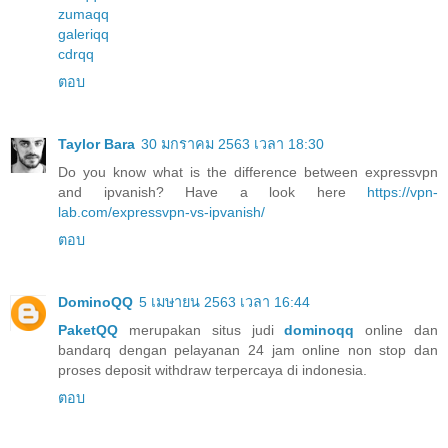
zumaqq
galeriqq
cdrqq
ตอบ
Taylor Bara
30 มกราคม 2563 เวลา 18:30
Do you know what is the difference between expressvpn
and ipvanish? Have a look here
https://vpn-
lab.com/expressvpn-vs-ipvanish/
ตอบ
DominoQQ
5 เมษายน 2563 เวลา 16:44
PaketQQ
merupakan situs judi
dominoqq
online dan
bandarq dengan pelayanan 24 jam online non stop dan
proses deposit withdraw terpercaya di indonesia.
ตอบ