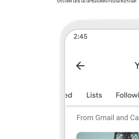
ประเทศโดยไม่ได้ซื้อแพ็คเกจอินเทอร์เน็ต  