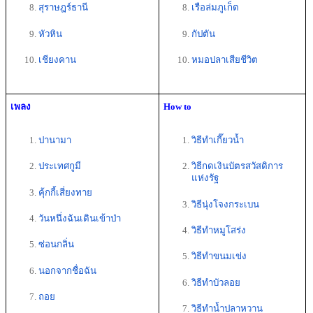
สุราษฎร์ธานี 
เรือล่มภูเก็ต
หัวหิน
กัปตัน
เชียงคาน
หมอปลาเสียชีวิต
เพลง
How to 
ปานามา 
วิธีทำเกี๊ยวน้ำ 
ประเทศกูมี 
วิธีกดเงินบัตรสวัสดิการ
แห่งรัฐ
คุ้กกี้เสี่ยงทาย 
วิธีนุ่งโจงกระเบน
วันหนึ่งฉันเดินเข้าป่า 
วิธีทําหมูโสร่ง
ซ่อนกลิ่น
วิธีทำขนมเข่ง
นอกจากชื่อฉัน
วิธีทําบัวลอย
ถอย 
วิธีทําน้ำปลาหวาน