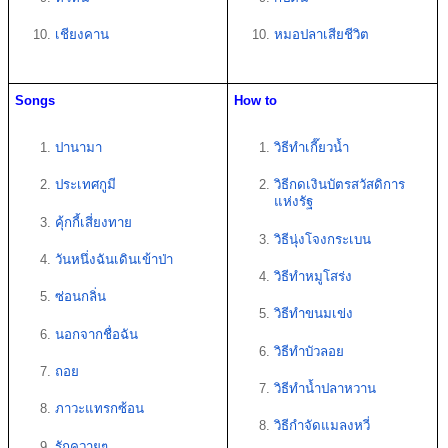
เชียงคาน
หมอปลาเสียชีวิต
Songs
How to 
ปานามา 
วิธีทำเกี๊ยวน้ำ 
ประเทศกูมี 
วิธีกดเงินบัตรสวัสดิการ
แห่งรัฐ
คุ้กกี้เสี่ยงทาย 
วิธีนุ่งโจงกระเบน
วันหนึ่งฉันเดินเข้าป่า 
วิธีทําหมูโสร่ง
ซ่อนกลิ่น
วิธีทำขนมเข่ง
นอกจากชื่อฉัน
วิธีทําบัวลอย
ถอย 
วิธีทําน้ำปลาหวาน
ภาวะแทรกซ้อน
วิธีกําจัดแมลงหวี่
รักควายๆ 