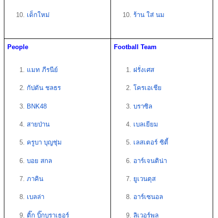
เด็กใหม่
ร้าน ใส่ นม
People
Football Team
แมท ภีรนีย์  
ฝรั่งเศส
กัปตัน ชลธร  
โครเอเชีย
BNK48
บราซิล
สายป่าน 
เบลเยียม 
ครูบา บุญชุ่ม 
เลสเตอร์ ซิตี้ 
บอย สกล
อาร์เจนติน่า 
ภาคิน
ยูเวนตุส 
เบลล่า
อาร์เซนอล 
ติ๊ก บิ๊กบราเธอร์ 
ลิเวอร์พูล  