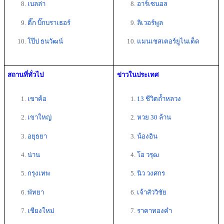
เบลล่า
อาร์เซนอล 
ติ๊ก บิ๊กบราเธอร์ 
ลิเวอร์พูล  
โป๊ป ธนวัฒน์ 
แมนเชสเตอร์ยูไนเต็ด
สถานที่ทั่วไป
ข่าวในประเทศ
เขาค้อ
13 ชีวิตถ้ำหลวง
เขาใหญ่
หวย 30 ล้าน
อยุธยา 
น้องอิน
น่าน
โอ วรุฒ
กรุงเทพ
นิว วงศกร
พัทยา
เจ้าสัววิชัย
เชียงใหม่
ราคาทองคำ