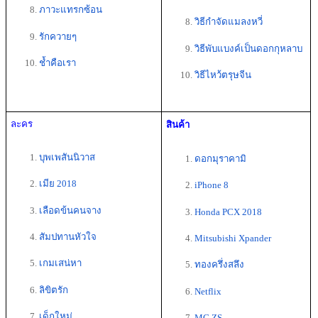
ภาวะแทรกซ้อน
วิธีกําจัดแมลงหวี่
รักควายๆ 
วิธีพับแบงค์เป็นดอกกุหลาบ
ช้ำคือเรา
วิธีไหว้ตรุษจีน
ละคร 
สินค้า 
บุพเพสันนิวาส
ดอกมุราคามิ 
เมีย 2018
iPhone 8
เลือดข้นคนจาง
Honda PCX 2018
สัมปทานหัวใจ
Mitsubishi Xpander
เกมเสน่หา
ทองครึ่งสลึง
ลิขิตรัก
Netflix
เด็กใหม่
MG ZS