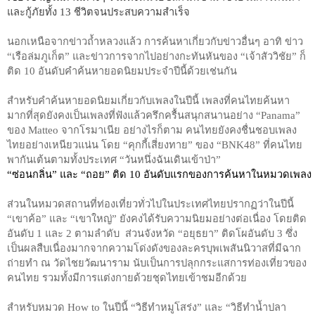
และกู้ภัยทั้ง 13 ชีวิตจนประสบความสำเร็จ 
นอกเหนือจากข่าวถ้ำหลวงแล้ว การค้นหาเกี่ยวกับข่าวอื่นๆ อาทิ ข่าว 
“เรือล่มภูเก็ต” และข่าวการจากไปอย่างกะทันหันของ “เจ้าสัววิชัย” ก็
ติด 10 อันดับคำค้นหายอดนิยมประจำปีนี้ด้วยเช่นกัน
สำหรับคำค้นหายอดนิยมเกี่ยวกับเพลงในปีนี้ เพลงที่คนไทยค้นหา
มากที่สุดยังคงเป็นเพลงที่ฟังแล้วครึกครื้นสนุกสนานอย่าง “Panama” 
ของ Matteo จากโรมาเนีย อย่างไรก็ตาม คนไทยยังคงชื่นชอบเพลง
ไทยอย่างเหนียวแน่น โดย “คุกกี้เสี่ยงทาย” ของ “BNK48” ที่คนไทย
พากันเต้นตามทั้งประเทศ “วันหนึ่งฉันเดินเข้าป่า” 
“ซ่อนกลิ่น” และ “ถอย” ติด 10 อันดับแรกของการค้นหาในหมวดเพลง
ส่วนในหมวดสถานที่ท่องเที่ยวทั่วไปในประเทศไทยปรากฏว่าในปีนี้ 
“เขาค้อ” และ “เขาใหญ่” ยังคงได้รับความนิยมอย่างต่อเนื่อง โดยติด
อันดับ 1 และ 2 ตามลำดับ  ส่วนจังหวัด “อยุธยา” ติดโผอันดับ 3 ซึ่ง
เป็นผลสืบเนื่องมากจากความโด่งดังของละครบุพเพสันนิวาสที่มีฉาก
ถ่ายทำ ณ วัดไชยวัฒนาราม นับเป็นการปลุกกระแสการท่องเที่ยวของ
คนไทย รวมทั้งมีการแต่งกายด้วยชุดไทยเข้าชมอีกด้วย
สำหรับหมวด How to ในปีนี้ “วิธีทำหมูโสร่ง” และ “วิธีทำน้ำปลา