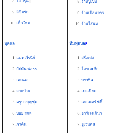
โอ วรุฒ
ร้านปูเป็น
ลิขิตรัก
ร้านเปิ้ลนาคร
เด็กใหม่
ร้านใส่นม
บุคคล
ทีมฟุตบอ
ล
แมท ภีรนีย์  
ฝรั่งเศส
กัปตัน ชลธร  
โครเอเชีย
BNK48
บราซิล
สายป่าน 
เบลเยียม 
ครูบา บุญชุ่ม 
เลสเตอร์ ซิตี้ 
บอย สกล
อาร์เจนติน่า 
ภาคิน
ยูเวนตุส 