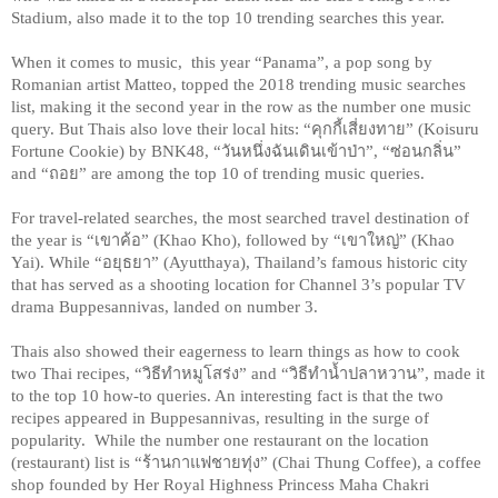
Stadium, also made it to the top 10 trending searches this year.
When it comes to music,  this year “Panama”, a pop song by 
Romanian artist Matteo, topped the 2018 trending music searches 
list, making it the second year in the row as the number one music 
query. But Thais also love their local hits: “คุกกี้เสี่ยงทาย” (Koisuru 
Fortune Cookie) by BNK48, “วันหนึ่งฉันเดินเข้าป่า”, “ซ่อนกลิ่น” 
and “ถอย” are among the top 10 of trending music queries.
For travel-related searches, the most searched travel destination of 
the year is “เขาค้อ” (Khao Kho), followed by “เขาใหญ่” (Khao 
Yai). While “อยุธยา” (Ayutthaya), Thailand’s famous historic city 
that has served as a shooting location for Channel 3’s popular TV 
drama Buppesannivas, landed on number 3.
Thais also showed their eagerness to learn things as how to cook 
two Thai recipes, “วิธีทำหมูโสร่ง” and “วิธีทำน้ำปลาหวาน”, made it 
to the top 10 how-to queries. An interesting fact is that the two 
recipes appeared in Buppesannivas, resulting in the surge of 
popularity.  While the number one restaurant on the location 
(restaurant) list is “ร้านกาแฟชายทุ่ง” (Chai Thung Coffee), a coffee 
shop founded by Her Royal Highness Princess Maha Chakri 