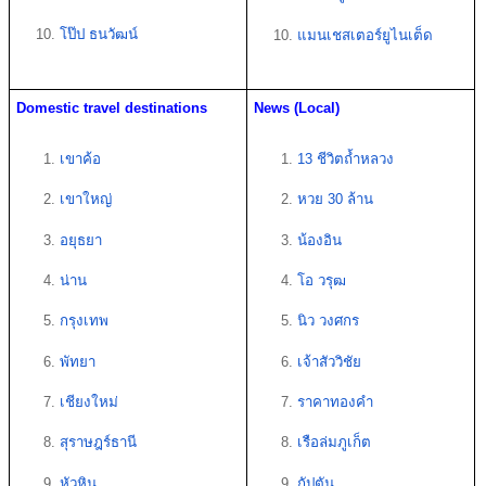
โป๊ป ธนวัฒน์ 
แมนเชสเตอร์ยูไนเต็ด
Domestic travel destinations 
News (Local)
เขาค้อ
13 ชีวิตถ้ำหลวง
เขาใหญ่
หวย 30 ล้าน
อยุธยา 
น้องอิน
น่าน
โอ วรุฒ
กรุงเทพ
นิว วงศกร
พัทยา
เจ้าสัววิชัย
เชียงใหม่
ราคาทองคำ
สุราษฎร์ธานี 
เรือล่มภูเก็ต
หัวหิน
กัปตัน