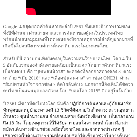
Google เผยสุดยอดคำค้นหาประจำปี 2561 ซึ่งแสดงถึงภาพรวมของ
ทั้งปีที่ผ่านมา ผ่านสายตาและการค้นหาของผู้คนในประเทศไทย 
พร้อมนำเสนอมุมมองที่โดดเด่นของปีจากเหตุการณ์สำคัญมากมายที่
เกิดขึ้นไปจนถึงเทรนด์การค้นหาที่มาแรงในประเทศไทย
สำหรับปีนี้ ความบันเทิงยังคงอยู่ในความสนใจของคนไทย โดย 4 ใน 
5 อันดับแรกของคำค้นหายอดนิยมเป็นละคร โดยการค้นหาที่มาแรง
เป็นอันดับ 1 คือ “บุพเพสันนิวาส” ละครดังที่ออกกาศทางช่อง 3  ตาม
มาด้วย “เมีย 2018” และ “เลือดข้นคนจาง” จากช่อง ONE31  ด้าน 
“สัมปทานหัวใจ” จากช่อง 7 ติดโผอันดับ 5 นอกจากนี้ยังเห็นได้ชัดว่า
คนไทยเป็นแฟนฟุตบอลตัวยง โดย “บอลโลก 2018” ติดอยู่ในโผด้วย
ปี 2561 มีข่าวที่ดังไปทั่วโลก นั่นคือ 
ปฏิบัติการค้นหาและกู้ภัยสมาชิก
ทีมฟุตบอลหมูป่าอะคาเดมี 13 ชีวิตที่ติดภายในถ้ำหลวง ณ วนอุทยาน
ถ้ำหลวง-ขุนน้ำนางนอน อำเภอแม่สาย จังหวัดเชียงราย เป็นเวลานาน
ถึง 18 วัน  โดยเหตุการณ์นี้ได้รับความสนใจจากคนทั่วโลก มีอาสา
สมัครเดินทางเข้ามาช่วยเหลือทั้งจากไทยและจากต่างประเทศ ผู้
เชี่ยวชาญในด้านต่างๆ รวมทั้ง
หน่วยซีลก็ได้เข้ามาช่วยในการค้นหา