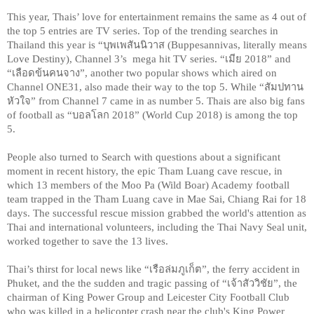
This year, Thais’ love for entertainment remains the same as 4 out of 
the top 5 entries are TV series. Top of the trending searches in 
Thailand this year is “บุพเพสันนิวาส (Buppesannivas, literally means 
Love Destiny), Channel 3’s  mega hit TV series. “เมีย 2018” and 
“เลือดข้นคนจาง”, another two popular shows which aired on 
Channel ONE31, also made their way to the top 5. While “สัมปทาน
หัวใจ” from Channel 7 came in as number 5. Thais are also big fans 
of football as “บอลโลก 2018” (World Cup 2018) is among the top 
5.
People also turned to Search with questions about a significant 
moment in recent history, the epic Tham Luang cave rescue, in 
which 13 members of the Moo Pa (Wild Boar) Academy football 
team trapped in the Tham Luang cave in Mae Sai, Chiang Rai for 18 
days. The successful rescue mission grabbed the world's attention as 
Thai and international volunteers, including the Thai Navy Seal unit, 
worked together to save the 13 lives.
Thai’s thirst for local news like “เรือล่มภูเก็ต”, the ferry accident in 
Phuket, and the the sudden and tragic passing of “เจ้าสัววิชัย”, the 
chairman of King Power Group and Leicester City Football Club 
who was killed in a helicopter crash near the club's King Power 