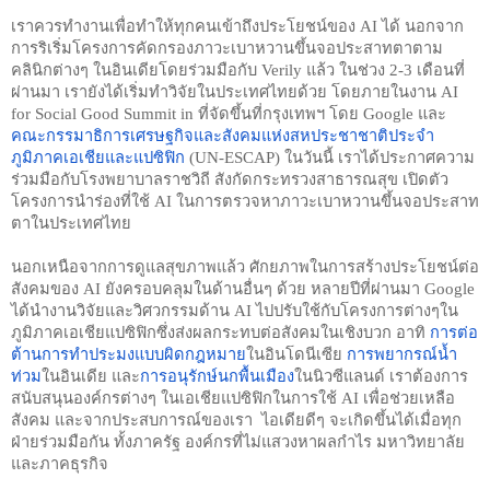
เราควรทำงานเพื่อทำให้ทุกคนเข้าถึงประโยชน์ของ AI ได้ นอกจาก
การริเริ่มโครงการคัดกรองภาวะเบาหวานขึ้นจอประสาทตาตาม
คลินิกต่างๆ ในอินเดียโดยร่วมมือกับ Verily แล้ว ในช่วง 2-3 เดือนที่
ผ่านมา เรายังได้เริ่มทำวิจัยในประเทศไทยด้วย โดยภายในงาน AI 
for Social Good Summit in ที่จัดขึ้นที่กรุงเทพฯ โดย Google และ
คณะกรรมาธิการเศรษฐกิจและสังคมแห่งสหประชาชาติประจำ
ภูมิภาคเอเชียและแปซิฟิก
 (UN-ESCAP) ในวันนี้ เราได้ประกาศความ
ร่วมมือกับโรงพยาบาลราชวิถี สังกัดกระทรวงสาธารณสุข เปิดตัว
โครงการนำร่องที่ใช้ AI ในการตรวจหาภาวะเบาหวานขึ้นจอประสาท
ตาในประเทศไทย
นอกเหนือจากการดูแลสุขภาพแล้ว ศักยภาพในการสร้างประโยชน์ต่อ
สังคมของ AI ยังครอบคลุมในด้านอื่นๆ ด้วย หลายปีที่ผ่านมา Google 
ได้นำงานวิจัยและวิศวกรรมด้าน AI ไปปรับใช้กับโครงการต่างๆใน
ภูมิภาคเอเชียแปซิฟิกซึ่งส่งผลกระทบต่อสังคมในเชิงบวก อาทิ 
การต่อ
ต้านการทำประมงแบบผิดกฎหมาย
ในอินโดนีเซีย 
การพยากรณ์น้ำ
ท่วม
ในอินเดีย และ
การอนุรักษ์นกพื้นเมือง
ในนิวซีแลนด์ เราต้องการ
สนับสนุนองค์กรต่างๆ ในเอเชียแปซิฟิกในการใช้ AI เพื่อช่วยเหลือ
สังคม และจากประสบการณ์ของเรา  ไอเดียดีๆ จะเกิดขึ้นได้เมื่อทุก
ฝ่ายร่วมมือกัน ทั้งภาครัฐ องค์กรที่ไม่แสวงหาผลกำไร มหาวิทยาลัย 
และภาคธุรกิจ