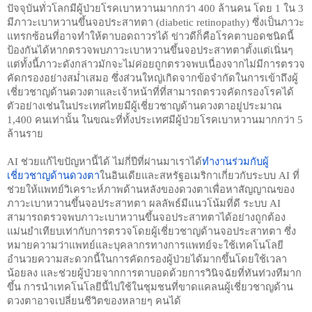
ปัจจุบันทั่วโลกมีผู้ป่วยโรคเบาหวานมากกว่า 400 ล้านคน โดย 1 ใน 3 
มีภาวะเบาหวานขึ้นจอประสาทตา (diabetic retinopathy) ซึ่งเป็นภาวะ
แทรกซ้อนที่อาจทำให้ตาบอดถาวรได้ ข่าวดีก็คือโรคตาบอดชนิดนี้
ป้องกันได้หากตรวจพบภาวะเบาหวานขึ้นจอประสาทตาตั้งแต่เนิ่นๆ 
แต่ทั้งนี้ภาวะดังกล่าวมักจะไม่ค่อยถูกตรวจพบเนื่องจากไม่มีการตรวจ
คัดกรองอย่างสม่ำเสมอ ซึ่งส่วนใหญ่เกิดจากข้อจำกัดในการเข้าถึงผู้
เชี่ยวชาญด้านดวงตาและเจ้าหน้าที่ที่สามารถตรวจคัดกรองโรคได้ 
ตัวอย่างเช่นในประเทศไทยมีผู้เชี่ยวชาญด้านดวงตาอยู่ประมาณ 
1,400 คนเท่านั้น ในขณะที่ทั้งประเทศมีผู้ป่วยโรคเบาหวานมากกว่า 5 
ล้านราย
AI ช่วยแก้ไขปัญหานี้ได้ ไม่กี่ปีที่ผ่านมาเราได้
ทำงานร่วมกับผู้
เชี่ยวชาญด้านดวงตา
ในอินเดียและสหรัฐอเมริกาเกี่ยวกับระบบ AI ที่
ช่วยให้แพทย์วิเคราะห์ภาพด้านหลังของดวงตาเพื่อหาสัญญาณของ
ภาวะเบาหวานขึ้นจอประสาทตา ผลลัพธ์มีแนวโน้มที่ดี ระบบ AI 
สามารถตรวจพบภาวะเบาหวานขึ้นจอประสาทตาได้อย่างถูกต้อง
แม่นยำเทียบเท่ากับการตรวจโดยผู้เชี่ยวชาญด้านจอประสาทตา ซึ่ง
หมายความว่าแพทย์และบุคลากรทางการแพทย์จะใช้เทคโนโลยี
อำนวยความสะดวกนี้ในการคัดกรองผู้ป่วยได้มากขึ้นโดยใช้เวลา
น้อยลง และช่วยผู้ป่วยจากการตาบอดด้วยการวินิจฉัยที่ทันท่วงทีมาก
ขึ้น การนำเทคโนโลยีนี้ไปใช้ในชุมชนที่ขาดแคลนผู้เชี่ยวชาญด้าน
ดวงตาอาจเปลี่ยนชีวิตของหลายๆ คนได้