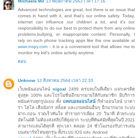
Michaela Mil
13 พฤษภาคม 2563 เวลา 17:16
Advanced technologies are great, but there is an issue that
comes in hand with it, and that's our online safety. Today,
internet can influence our children a lot, and it's our
responsibility to do our best to protect them from any online
problems,bullying, or inappropriate content. Personally, I
rely on such phone tracking apps like the one available at
www.mspy.com
- it is a a convenient tool that allows me to
monitor my kid's online activity anytime.
ตอบ
Unknow
12 สิงหาคม 2564 เวลา 22:33
เว็บพนันออนไลน์
nigoal
2499 ครบจบในที่เดียว แจกเครดิต
สูงสุด 100% และโปรโมชั่นอีกมากมายให้กับสมาชิก มีบริการ
พนันครบทุกรูปแบบ ทั้ง
แทงบอลออนไลน์
กีฬาออนไลน์ บาคา
ร่า ไฮโล เสือมังกร สล็อต และเกมพนันอื่นๆ อีกมากมาย ระบบ
ฝาก-ถอน รวดเร็วทันใจ ทำรายการเพียง 20 วินาที ด้วยระบบ
อัตโนมัติ ไม่ต้องส่งสลิปให้ยุ่งยาก ระบบที่ทันสมัยที่สุดในปี 2021
สามารถเล่นได้ทุกที่ ทุกเวลา ตลอด 24 ชั่วโมงรองรับการเล่น
บนสมาร์ทโฟนทุกรุ่น ทั้งระบบ IOS และ Andriod