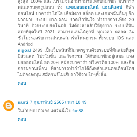
สูงสุด 100% และโปรโมชั่นอีกมากมายให้กับสมาชิก มีบริการ
พนันครบทุกรูปแบบ ทั้ง
แทงบอลออนไลน์
แฮนดิแคป
กีฬา
ออนไลน์ บาคาร่า ไฮโล เสือมังกร สล็อต และเกมพนันอื่นๆ อีก
มากมาย ระบบ ฝาก-ถอน รวดเร็วทันใจ ทำรายการเพียง 20
วินาที ด้วยระบบอัตโนมัติ ไม่ต้องส่งสลิปให้ยุ่งยาก ระบบที่ทัน
สมัยที่สุดในปี 2021 สามารถเล่นได้ทุกที่ ทุกเวลา ตลอด 24
ชั่วโมงรองรับการเล่นบนสมาร์ทโฟนทุกรุ่น ทั้งระบบ IOS และ
Andriod
nigoal
2499 เป็นเว็บพนันที่มีมาตรฐานด้วยระบบที่ทันสมัยที่สุด
มีส่วนลด โปรโมชั่น และกิจกรรม ให้กับสมาชิกอยู่เสมอ แทง
บอลออนไลน์ ลด 20% สมัครบาคาร่า ฟรีเครดิต 100% และกิจ
กกรมชวนเพื่อน ที่สามารถทำกำไรได้ถึงหลักแสนต่อเดือนโดย
ไม่ต้องลงทุน สมัครฟรีไม่เสียค่าใช้จ่ายใดๆทั้งสิ้น
ตอบ
santi
7 กุมภาพันธ์ 2565 เวลา 18:49
ในเว็บของตัวเอง แต่วันนี้เว็บ
fun88
ตอบ