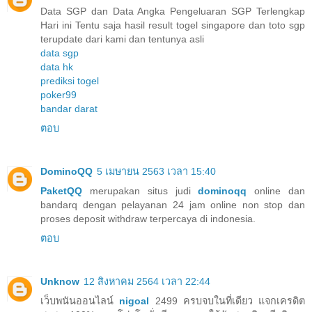
Data SGP dan Data Angka Pengeluaran SGP Terlengkap
Hari ini Tentu saja hasil result togel singapore dan toto sgp
terupdate dari kami dan tentunya asli
data sgp
data hk
prediksi togel
poker99
bandar darat
ตอบ
DominoQQ
5 เมษายน 2563 เวลา 15:40
PaketQQ
merupakan situs judi
dominoqq
online dan
bandarq dengan pelayanan 24 jam online non stop dan
proses deposit withdraw terpercaya di indonesia.
ตอบ
Unknow
12 สิงหาคม 2564 เวลา 22:44
เว็บพนันออนไลน์
nigoal
2499 ครบจบในที่เดียว แจกเครดิต