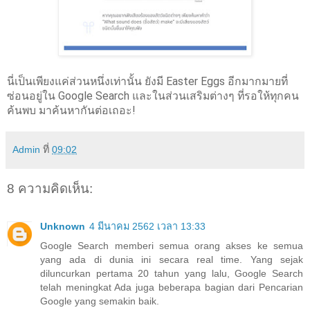
นี่เป็นเพียงแค่ส่วนหนึ่งเท่านั้น ยังมี Easter Eggs อีกมากมายที่
ซ่อนอยู่ใน Google Search และในส่วนเสริมต่างๆ ที่รอให้ทุกคน
ค้นพบ มาค้นหากันต่อเถอะ!
Admin
ที่
09:02
8 ความคิดเห็น:
Unknown
4 มีนาคม 2562 เวลา 13:33
Google Search memberi semua orang akses ke semua
yang ada di dunia ini secara real time. Yang sejak
diluncurkan pertama 20 tahun yang lalu, Google Search
telah meningkat Ada juga beberapa bagian dari Pencarian
Google yang semakin baik.