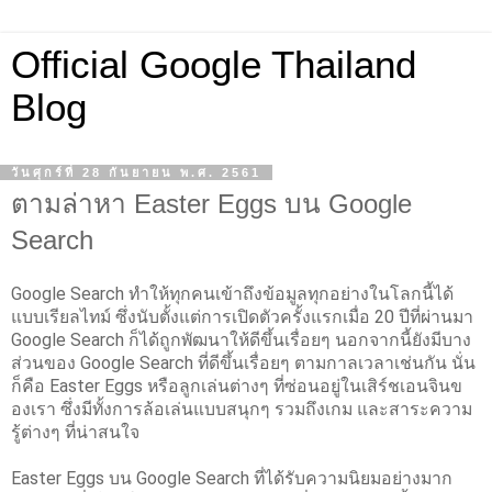
Official Google Thailand
Blog
วันศุกร์ที่ 28 กันยายน พ.ศ. 2561
ตามล่าหา Easter Eggs บน Google
Search
Google Search ทำให้ทุกคนเข้าถึงข้อมูลทุกอย่างในโลกนี้ได้
แบบเรียลไทม์ ซึ่งนับตั้งแต่การเปิดตัวครั้งแรกเมื่อ 20 ปีที่ผ่านมา 
Google Search ก็ได้ถูกพัฒนาให้ดีขึ้นเรื่อยๆ นอกจากนี้ยังมีบาง
ส่วนของ Google Search ที่ดีขึ้นเรื่อยๆ ตามกาลเวลาเช่นกัน นั่น
ก็คือ Easter Eggs หรือลูกเล่นต่างๆ ที่ซ่อนอยู่ในเสิร์ชเอนจินข
องเรา ซึ่งมีทั้งการล้อเล่นแบบสนุกๆ รวมถึงเกม และสาระความ
รู้ต่างๆ ที่น่าสนใจ
Easter Eggs บน Google Search ที่ได้รับความนิยมอย่างมาก