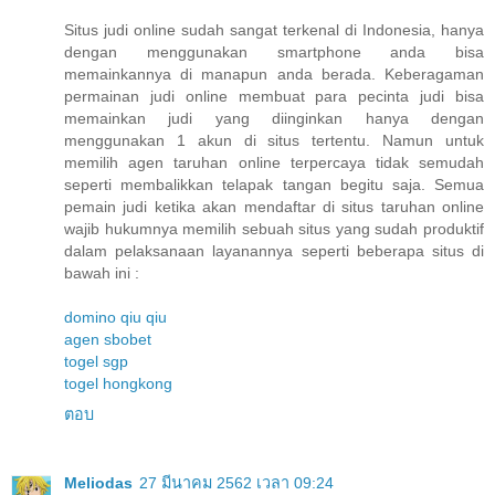
Situs judi online sudah sangat terkenal di Indonesia, hanya
dengan menggunakan smartphone anda bisa
memainkannya di manapun anda berada. Keberagaman
permainan judi online membuat para pecinta judi bisa
memainkan judi yang diinginkan hanya dengan
menggunakan 1 akun di situs tertentu. Namun untuk
memilih agen taruhan online terpercaya tidak semudah
seperti membalikkan telapak tangan begitu saja. Semua
pemain judi ketika akan mendaftar di situs taruhan online
wajib hukumnya memilih sebuah situs yang sudah produktif
dalam pelaksanaan layanannya seperti beberapa situs di
bawah ini :
domino qiu qiu
agen sbobet
togel sgp
togel hongkong
ตอบ
Meliodas
27 มีนาคม 2562 เวลา 09:24