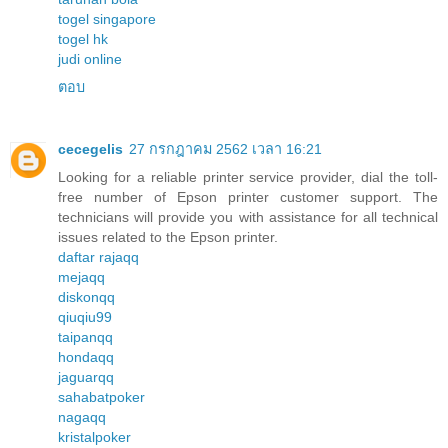
togel singapore
togel hk
judi online
ตอบ
cecegelis
27 กรกฎาคม 2562 เวลา 16:21
Looking for a reliable printer service provider, dial the toll-
free number of Epson printer customer support. The
technicians will provide you with assistance for all technical
issues related to the Epson printer.
daftar rajaqq
mejaqq
diskonqq
qiuqiu99
taipanqq
hondaqq
jaguarqq
sahabatpoker
nagaqq
kristalpoker