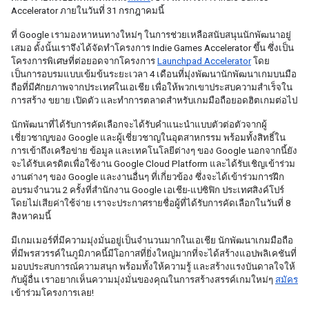
Accelerator ภายในวันที่ 31 กรกฎาคมนี้
ที่ Google เรามองหาหนทางใหม่ๆ ในการช่วยเหลือสนับสนุนนักพัฒนาอยู่
เสมอ ดั้งนั้นเราจึงได้จัดทำโครงการ Indie Games Accelerator ขึ้น ซึ่งเป็น
โครงการพิเศษที่ต่อยอดจากโครงการ 
Launchpad Accelerator
 โดย
เป็นการอบรมแบบเข้มข้นระยะเวลา 4 เดือนที่มุ่งพัฒนานักพัฒนาเกมบนมือ
ถือที่มีศักยภาพจากประเทศในเอเชีย เพื่อให้พวกเขาประสบความสำเร็จใน
การสร้าง ขยาย เปิดตัว และทำการตลาดสำหรับเกมมือถือยอดฮิตเกมต่อไป
นักพัฒนาที่ได้รับการคัดเลือกจะได้รับคำแนะนำแบบตัวต่อตัวจากผู้
เชี่ยวชาญของ Google และผู้เชี่ยวชาญในอุตสาหกรรม พร้อมทั้งสิทธิ์ใน
การเข้าถึงเครือข่าย ข้อมูล และเทคโนโลยีต่างๆ ของ Google นอกจากนี้ยัง
จะได้รับเครดิตเพื่อใช้งาน Google Cloud Platform และได้รับเชิญเข้าร่วม
งานต่างๆ ของ Google และงานอื่นๆ ที่เกี่ยวข้อง ซึ่งจะได้เข้าร่วมการฝึก
อบรมจำนวน 2 ครั้งที่สำนักงาน Google เอเชีย-แปซิฟิก ประเทศสิงค์โปร์ 
โดยไม่เสียค่าใช้จ่าย เราจะประกาศรายชื่อผู้ที่ได้รับการคัดเลือกในวันที่ 8 
สิงหาคมนี้
มีเกมเมอร์ที่มีความมุ่งมั่นอยู่เป็นจำนวนมากในเอเชีย นักพัฒนาเกมมือถือ
ที่มีพรสวรรค์ในภูมิภาคนี้มีโอกาสที่ยิ่งใหญ่มากที่จะได้สร้างแอปพลิเคชันที่
มอบประสบการณ์ความสนุก พร้อมทั้งให้ความรู้ และสร้างแรงบันดาลใจให้
กับผู้อื่น เราอยากเห็นความมุ่งมั่นของคุณในการสร้างสรรค์เกมใหม่ๆ 
สมัคร
เข้าร่วมโครงการเลย!  