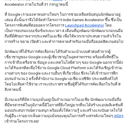
Accelerator ภายในวันที่ 31 กรกฎาคมนี้
ที่ Google เรามองหาหนทางใหม่ๆ ในการช่วยเหลือสนับสนุนนักพัฒนาอยู่
เสมอ ดั้งนั้นเราจึงได้จัดทำโครงการ Indie Games Accelerator ขึ้น ซึ่งเป็น
โครงการพิเศษที่ต่อยอดจากโครงการ 
Launchpad Accelerator
 โดย
เป็นการอบรมแบบเข้มข้นระยะเวลา 4 เดือนที่มุ่งพัฒนานักพัฒนาเกมบนมือ
ถือที่มีศักยภาพจากประเทศในเอเชีย เพื่อให้พวกเขาประสบความสำเร็จใน
การสร้าง ขยาย เปิดตัว และทำการตลาดสำหรับเกมมือถือยอดฮิตเกมต่อไป
นักพัฒนาที่ได้รับการคัดเลือกจะได้รับคำแนะนำแบบตัวต่อตัวจากผู้
เชี่ยวชาญของ Google และผู้เชี่ยวชาญในอุตสาหกรรม พร้อมทั้งสิทธิ์ใน
การเข้าถึงเครือข่าย ข้อมูล และเทคโนโลยีต่างๆ ของ Google นอกจากนี้ยัง
จะได้รับเครดิตเพื่อใช้งาน Google Cloud Platform และได้รับเชิญเข้าร่วม
งานต่างๆ ของ Google และงานอื่นๆ ที่เกี่ยวข้อง ซึ่งจะได้เข้าร่วมการฝึก
อบรมจำนวน 2 ครั้งที่สำนักงาน Google เอเชีย-แปซิฟิก ประเทศสิงค์โปร์ 
โดยไม่เสียค่าใช้จ่าย เราจะประกาศรายชื่อผู้ที่ได้รับการคัดเลือกในวันที่ 8 
สิงหาคมนี้
มีเกมเมอร์ที่มีความมุ่งมั่นอยู่เป็นจำนวนมากในเอเชีย นักพัฒนาเกมมือถือ
ที่มีพรสวรรค์ในภูมิภาคนี้มีโอกาสที่ยิ่งใหญ่มากที่จะได้สร้างแอปพลิเคชันที่
มอบประสบการณ์ความสนุก พร้อมทั้งให้ความรู้ และสร้างแรงบันดาลใจให้
กับผู้อื่น เราอยากเห็นความมุ่งมั่นของคุณในการสร้างสรรค์เกมใหม่ๆ 
สมัคร
เข้าร่วมโครงการเลย!  