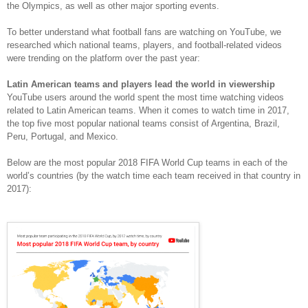
the Olympics, as well as other major sporting events.
To better understand what football fans are watching on YouTube, we 
researched which national teams, players, and football-related videos 
were trending on the platform over the past year:
Latin American teams and players lead the world in viewership
YouTube users around the world spent the most time watching videos 
related to Latin American teams. When it comes to watch time in 2017, 
the top five most popular national teams consist of Argentina, Brazil, 
Peru, Portugal, and Mexico.
Below are the most popular 2018 FIFA World Cup teams in each of the 
world’s countries (by the watch time each team received in that country in 
2017):