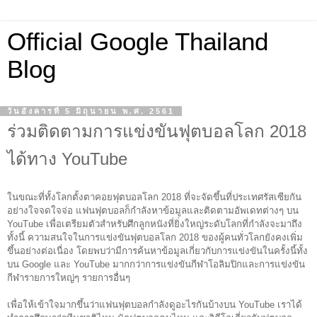
Official Google Thailand
Blog
วันอังคารที่ 5 มิถุนายน พ.ศ. 2561
ร่วมติดตามการแข่งขันฟุตบอลโลก 2018
ได้ทาง YouTube
ในขณะที่ทั้งโลกตั้งตาคอยฟุตบอลโลก 2018 ที่จะจัดขึ้นที่ประเทศรัสเซียกัน
อย่างใจจดใจจ่อ แฟนฟุตบอลก็กำลังหาข้อมูลและติดตามอัพเดทต่างๆ บน 
YouTube เพื่อเตรียมตัวสำหรับศึกลูกหนังที่ยิ่งใหญ่ระดับโลกที่กำลังจะมาถึง 
ทั้งนี้ ความสนใจในการแข่งขันฟุตบอลโลก 2018 ของผู้คนทั่วโลกยังคงเพิ่ม
ขึ้นอย่างต่อเนื่อง โดยพบว่ามีการค้นหาข้อมูลเกี่ยวกับการแข่งขันในครั้งนี้ทั้ง
บน Google และ YouTube มากกว่าการแข่งขันกีฬาโอลิมปิกและการแข่งขัน
กีฬารายการใหญ่ๆ รายการอื่นๆ 
เพื่อให้เข้าใจมากขึ้นว่าแฟนฟุตบอลกำลังดูอะไรกันบ้างบน YouTube เราได้