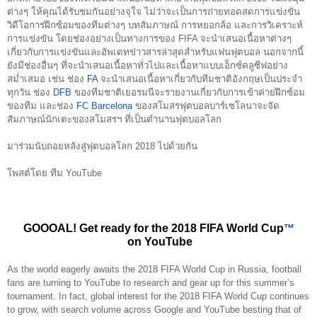
ต่างๆ ให้คุณได้รับชมกันอย่างจุใจ ไม่ว่าจะเป็นการถ่ายทอดสดการแข่งขัน 
วิดีโอการฝึกซ้อมของทีมต่างๆ บทสัมภาษณ์ การหยอกล้อ และการวิเคราะห์
การแข่งขัน โดยช่องอย่างเป็นทางการของ FIFA จะนำเสนอเนื้อหาต่างๆ 
เกี่ยวกับการแข่งขันและอัพเดทข่าวสารล่าสุดสำหรับแฟนฟุตบอล นอกจากนี้
ยังมีช่องอื่นๆ ที่จะนำเสนอเนื้อหาทั่วไปและเนื้อหาแบบเอ็กซ์คลูซีฟอย่าง
สม่ำเสมอ เช่น ช่อง 
FA
 จะนำเสนอเนื้อหาเกี่ยวกับทีมชาติอังกฤษเป็นประจำ
ทุกวัน ช่อง 
DFB
 ของทีมชาติเยอรมนี
จะรายงานเกี่ยวกับการเข้าค่ายฝึกซ้อม
ของทีม และช่อง 
FC Barcelona
 ของ
สโมสรฟุตบอลบาร์เซโลนาจะจัด
สัมภาษณ์นักเตะของสโมสรฯ ที่เป็นตำนานฟุตบอลโลก 
มาร่วมนับถอยหลังสู่ฟุตบอลโลก 2018 ไปด้วยกัน 
โพสต์โดย ทีม YouTube 
GOOOAL! Get ready for the 2018 FIFA World Cup
™
 on YouTube
As the world eagerly awaits the 2018 FIFA World Cup in Russia, football 
fans are turning to YouTube to research and gear up for this summer’s 
tournament. In fact, global interest for the 2018 FIFA World Cup continues 
to grow, with search volume across Google and YouTube besting that of 