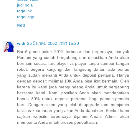
judi bola
togel hk
togel sgp
ตอบ
widi
26 มีนาคม 2562 เวลา 15:20
Baru! game poker 2019 terbesar dan terpercaya, banyak
Pemain yang sudah bergabung dan dipastikan Anda akan
bermain secara fair, player vs player tanpa campur tangan
robot. Segera kunjungi dan langsung daftar, ada bonus
yang sudah menanti Anda untuk deposit pertama. Hanya
dengan deposit minimal 10K Anda bisa ikut bermain. Oleh
karena itu kami juga mengundang Anda untuk bergabung
bersama kami. Kami pastikan Anda akan mendapatkan
bonus 30% untuk deposit pertama bagi pemain-pemain
baru. Dengan sistem yang telah di upgrade kami menjamin
fasilitas keamanan yang akan Anda dapatkan. Berikut kami
sajikan website terpercaya dijamin Aman. Admin akan
membantu Anda untuk proses pendaftaran.