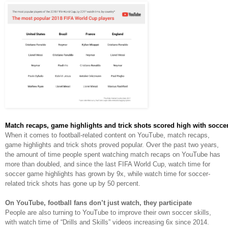
Match recaps, game highlights and trick shots scored high with socce
When it comes to football-related content on YouTube, match recaps, 
game highlights and trick shots proved popular. Over the past two years, 
the amount of time people spent watching match recaps on YouTube has 
more than doubled, and since the last FIFA World Cup, watch time for 
soccer game highlights has grown by 9x, while watch time for soccer-
related trick shots has gone up by 50 percent. 
On YouTube, football fans don’t just watch, they participate
People are also turning to YouTube to improve their own soccer skills, 
with watch time of “Drills and Skills” videos increasing 6x since 2014. 