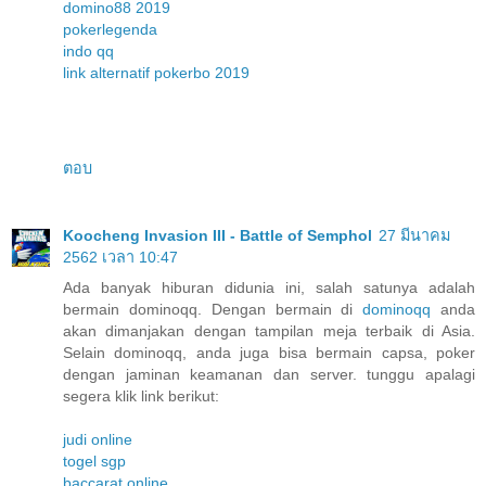
domino88 2019
pokerlegenda
indo qq
link alternatif pokerbo 2019
ตอบ
Koocheng Invasion III - Battle of Semphol
27 มีนาคม
2562 เวลา 10:47
Ada banyak hiburan didunia ini, salah satunya adalah
bermain dominoqq. Dengan bermain di
dominoqq
anda
akan dimanjakan dengan tampilan meja terbaik di Asia.
Selain dominoqq, anda juga bisa bermain capsa, poker
dengan jaminan keamanan dan server. tunggu apalagi
segera klik link berikut:
judi online
togel sgp
baccarat online