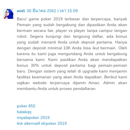
widi
30 มีนาคม 2562 เวลา 15:09
Baru! game poker 2019 terbesar dan terpercaya, banyak
Pemain yang sudah bergabung dan dipastikan Anda akan
bermain secara fair, player vs player tanpa campur tangan
robot. Segera kunjungi dan langsung daftar, ada bonus
yang sudah menanti Anda untuk deposit pertama. Hanya
dengan deposit minimal 10K Anda bisa ikut bermain. Oleh
karena itu kami juga mengundang Anda untuk bergabung
bersama kami. Kami pastikan Anda akan mendapatkan
bonus 30% untuk deposit pertama bagi pemain-pemain
baru. Dengan sistem yang telah di upgrade kami menjamin
fasilitas keamanan yang akan Anda dapatkan. Berikut kami
sajikan website terpercaya dijamin Aman. Admin akan
membantu Anda untuk proses pendaftaran.
poker 855
balakqq
miyabipoker 2019
link alternatif idrpoker 2019