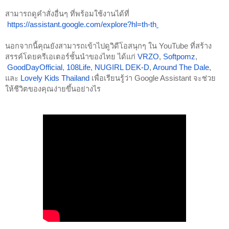
สามารถดูคำสั่งอื่นๆ ที่พร้อมใช้งานได้ที่
https://assistant.google.com/explore?hl=th-th
นอกจากนี้คุณยังสามารถเข้าไปดูวิดีโอสนุกๆ ใน YouTube ที่สร้าง
สรรค์โดยครีเอเตอร์ชั้นนำของไทย ได้แก่
VRZO
,
Softpomz
,
GoodDayOfficial
,
108Life
,
NUGIRL DEK-D
,
Around The Dale
, 
และ
Lovely Kids Thailand
 เพื่อเรียนรู้ว่า Google Assistant จะช่วย
ให้ชีวิตของคุณง่ายขึ้นอย่างไร