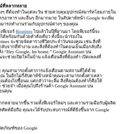
รณ์ที่หลากหลาย
ต่างๆ ที่ต้องทำในแต่ละวัน ช่วยควบคุมอุปกรณ์สมาร์ทโฮมภายใน
ตรอาหาร และอื่นๆ อีกมากมาย ในสัปดาห์หน้า Google จะเพิ่ม
ี่สามารถทำงานร่วมกับอุปกรณ์ต่างๆ ของคุณ
ึงฟีเจอร์ 
Routines
 ไปแล้วในปีที่ผ่านมา โดยฟีเจอร์นี้จะ
พร้อมกันด้วยคำสั่งเดียว ทั้งนี้จะนำร่องใน
utines จะช่วยจัดตารางชีวิตประจำวันของคุณ เช่น สิ่งที่
บจากที่ทำงาน และสิ่งที่ต้องทำในตอนเย็นเมื่อกลับถึง
สั่ง “Hey Google, Im home.” Google Assistant บน 
ช่วยเปิดไฟในบ้าน แจ้งเตือนสิ่งที่ต้องทำ เปิดเพลงที่
: คุณสามารถตั้งค่าการแจ้งเตือนตามสถานที่ได้ด้วย 
ณ ในอีกไม่กี่สัปดาห์ข้างหน้าคุณจะสามารถตั้งค่าเหล่า
กคุณต้องไปซื้อนม แต่กลัวว่าจะลืม สิ่งที่คุณต้องทำก็คือให้ 
ช่วยจำ เมื่อคุณไปถึงร้านค้า Google Assistant บน
ือนคุณ 
ลายมากขึ้น รวมทั้งฟีเจอร์ใหม่ๆ และความร่วมมือกับผู้ผลิต
ศัพท์มือถือ คุณจะได้รับประสบการณ์ที่ดียิ่งขึ้นจาก Google 
ิตภัณฑ์ของ Google