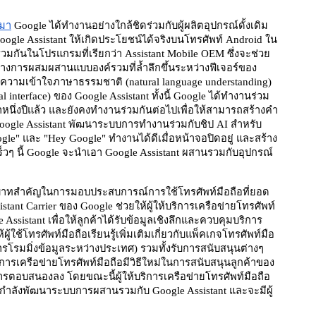
นมา
 Google ได้ทำงานอย่างใกล้ชิดร่วมกับผู้ผลิตอุปกรณ์ดั้งเดิม 
gle Assistant ให้เกิดประโยชน์ได้จริงบนโทรศัพท์ Android ใน
วมกันในโปรแกรมที่เรียกว่า Assistant Mobile OEM ซึ่งจะช่วย
ร้างการผสมผสานแบบองค์รวมที่ล้ำลึกขึ้นระหว่างฟีเจอร์ของ 
้ความเข้าใจภาษาธรรมชาติ (natural language understanding) 
nterface) ของ Google Assistant ทั้งนี้ Google ได้ทำงานร่วม
่าหนึ่งปีแล้ว และยังคงทำงานร่วมกันต่อไปเพื่อให้สามารถสร้างคำ
 Google Assistant พัฒนาระบบการทำงานร่วมกับชิป AI สำหรับ
oogle" และ "Hey Google" ทำงานได้ดีเมื่อหน้าจอปิดอยู่ และสร้าง
ๆ นี้ Google จะนำเอา Google Assistant ผสานรวมกับอุปกรณ์
ีบทบาทสำคัญในการมอบประสบการณ์การใช้โทรศัพท์มือถือที่ยอด
istant Carrier ของ Google ช่วยให้ผู้ให้บริการเครือข่ายโทรศัพท์
istant เพื่อให้ลูกค้าได้รับข้อมูลเชิงลึกและควบคุมบริการ
ผู้ใช้โทรศัพท์มือถือเรียนรู้เพิ่มเติมเกี่ยวกับแพ็คเกจโทรศัพท์มือ
ารโรมมิ่งข้อมูลระหว่างประเทศ) รวมทั้งรับการสนับสนุนต่างๆ 
บริการเครือข่ายโทรศัพท์มือถือมีวิธีใหม่ในการสนับสนุนลูกค้าของ
ตอบสนองลง โดยขณะนี้ผู้ให้บริการเครือข่ายโทรศัพท์มือถือ
e กำลังพัฒนาระบบการผสานรวมกับ Google Assistant และจะมีผู้