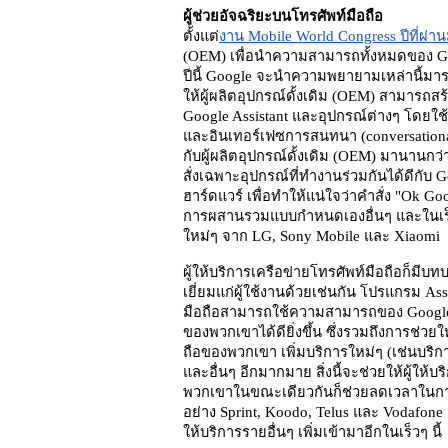
ผู้ช่วยอัจฉริยะบนโทรศัพท์มือถือ 
ตั้งแต่
งาน Mobile World Congress ปีที่ผ่า
(OEM) เพื่อนำความสามารถทั้งหมดของ Goo
ปีนี้ Google จะนำความพยายามเหล่านี้มาร
ให้ผู้ผลิตอุปกรณ์ดั้งเดิม (OEM) สามารถส
Google Assistant และอุปกรณ์ต่างๆ โดยใช
และอินเทอร์เฟซการสนทนา (conversational i
กับผู้ผลิตอุปกรณ์ดั้งเดิม (OEM) มานานกว
สั่งเฉพาะอุปกรณ์ที่ทำงานร่วมกันได้ดีกับ
ฮาร์ดแวร์ เพื่อทำให้แน่ใจว่าคำสั่ง "Ok G
การผสานรวมแบบกำหนดเองอื่นๆ และในเร็ว
ใหม่ๆ จาก LG, Sony Mobile และ Xiaomi  
ผู้ให้บริการเครือข่ายโทรศัพท์มือถือก็ม
เยี่ยมแก่ผู้ใช้งานด้วยเช่นกัน โปรแกรม Ass
มือถือสามารถใช้ความสามารถของ Google Ass
ของพวกเขาได้ดียิ่งขึ้น ซึ่งรวมถึงการช่วยให้
ถือของพวกเขา เพิ่มบริการใหม่ๆ (เช่นบริก
และอื่นๆ อีกมากมาย สิ่งนี้จะช่วยให้ผู้ให้
พวกเขาในขณะเดียวกันก็ช่วยลดเวลาในการ
อย่าง Sprint, Koodo, Telus และ Vodafon
ให้บริการรายอื่นๆ เพิ่มเข้ามาอีกในเร็วๆ นี้