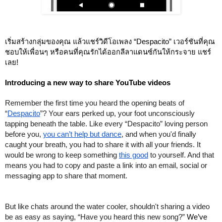
เริ่มสร้างกลุ่มของคุณ แล้วแชร์วิดีโอเพลง “Despacito” เวอร์ชันที่คุณ
ชอบให้เพื่อนๆ หรือคนที่คุณรักได้ออกลีลาแดนซ์กันให้กระจาย แชร์
เลย!
Introducing a new way to share YouTube videos
Remember the first time you heard the opening beats of 
“
Despacito
”? Your ears perked up, your foot unconsciously 
tapping beneath the table. Like every “Despacito” loving person 
before you, 
you can’t help but dance
, and when you'd finally 
caught your breath, you had to share it with all your friends. It 
would be wrong to keep something 
this good
 to yourself. And that 
means you had to copy and paste a link into an email, social or 
messaging app to share that moment.
But like chats around the water cooler, shouldn't sharing a video 
be as easy as saying, “Have you heard this new song?” 
We’ve 