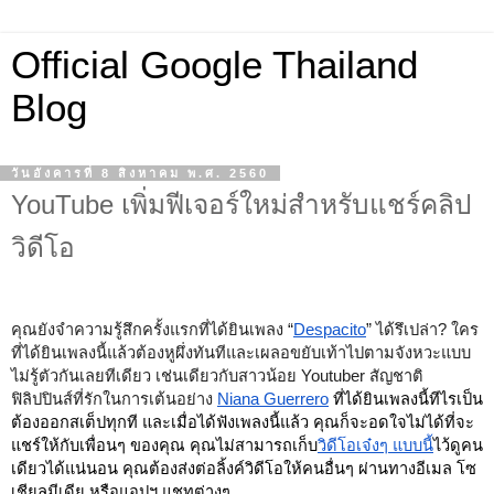
Official Google Thailand
Blog
วันอังคารที่ 8 สิงหาคม พ.ศ. 2560
YouTube เพิ่มฟีเจอร์ใหม่สำหรับแชร์คลิป
วิดีโอ
คุณยังจำความรู้สึกครั้งแรกที่ได้ยินเพลง “
Despacito
” ได้รึเปล่า? ใคร
ที่ได้ยินเพลงนี้แล้วต้องหูผึ่งทันทีและเผลอขยับเท้าไปตามจังหวะแบบ
ไม่รู้ตัวกันเลยทีเดียว เช่นเดียวกับสาวน้อย 
Youtuber สัญชาติ
ฟิลิปปินส์
ที่รักในการเต้นอย่าง 
Niana Guerrero
 ที่ได้ยินเพลงนี้ทีไรเป็น
ต้องออกสเต็ปทุกที และเมื่อได้ฟังเพลงนี้แล้ว คุณก็จะอดใจไม่ได้ที่จะ
แชร์ให้กับเพื่อนๆ ของคุณ คุณไม่สามารถเก็บ
วิดีโอเจ๋งๆ แบบนี้
ไว้ดูคน
เดียวได้แน่นอน คุณต้องส่งต่อลิ้งค์วิดีโอให้คนอื่นๆ ผ่านทางอีเมล โซ
เชียลมีเดีย หรือแอปฯ แชทต่างๆ 