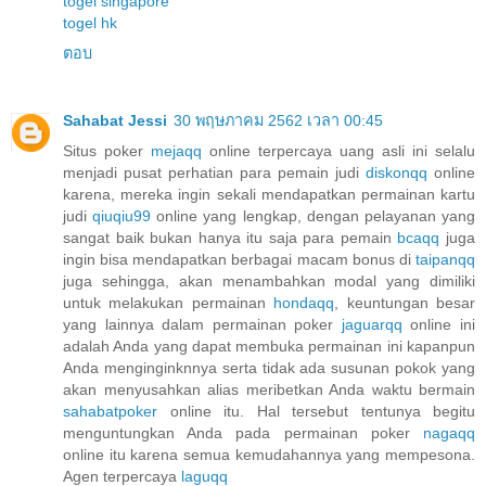
togel singapore
togel hk
ตอบ
Sahabat Jessi
30 พฤษภาคม 2562 เวลา 00:45
Situs poker
mejaqq
online terpercaya uang asli ini selalu
menjadi pusat perhatian para pemain judi
diskonqq
online
karena, mereka ingin sekali mendapatkan permainan kartu
judi
qiuqiu99
online yang lengkap, dengan pelayanan yang
sangat baik bukan hanya itu saja para pemain
bcaqq
juga
ingin bisa mendapatkan berbagai macam bonus di
taipanqq
juga sehingga, akan menambahkan modal yang dimiliki
untuk melakukan permainan
hondaqq
, keuntungan besar
yang lainnya dalam permainan poker
jaguarqq
online ini
adalah Anda yang dapat membuka permainan ini kapanpun
Anda menginginknnya serta tidak ada susunan pokok yang
akan menyusahkan alias meribetkan Anda waktu bermain
sahabatpoker
online itu. Hal tersebut tentunya begitu
menguntungkan Anda pada permainan poker
nagaqq
online itu karena semua kemudahannya yang mempesona.
Agen terpercaya
laguqq