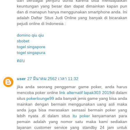
dari berbagai penjuru dunia karena bisa mendapatkan
keuntungan yang besar dan dapat dimainkan kapan pun
dan di manapun hanya menggunakan smartphone anda. Ini
adalah Daftar Situs Judi Online yang banyak di bicarakan
pejudi online di Indonesia :
domino qiu qiu
sbobet
togel singapore
togel singapura
ตอบ
user
27 มีนาคม 2562 เวลา 11:32
jika anda seorang penggemar game poker, anda harus
mencoba poker online
link alternatif lapak303 2019
di dalam
situs
pokerlounge99
ada banyak jenis game yang bisa anda
mainkan dengan bermain menggunakan uang asli maka
anda juga bisa merasakan sensasi bermain poker yang
lebih nyata .di dalam situs
itu poker
kenyamanan para
pemain adalah yang nomor satu maka kami sediakan
layanan customer service yang standby 24 jam untuk