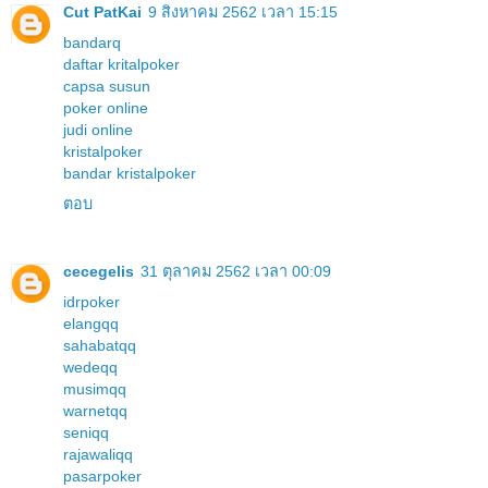
Cut PatKai
9 สิงหาคม 2562 เวลา 15:15
bandarq
daftar kritalpoker
capsa susun
poker online
judi online
kristalpoker
bandar kristalpoker
ตอบ
cecegelis
31 ตุลาคม 2562 เวลา 00:09
idrpoker
elangqq
sahabatqq
wedeqq
musimqq
warnetqq
seniqq
rajawaliqq
pasarpoker