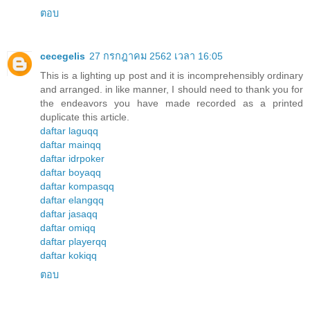
ตอบ
cecegelis
27 กรกฎาคม 2562 เวลา 16:05
This is a lighting up post and it is incomprehensibly ordinary
and arranged. in like manner, I should need to thank you for
the endeavors you have made recorded as a printed
duplicate this article.
daftar laguqq
daftar mainqq
daftar idrpoker
daftar boyaqq
daftar kompasqq
daftar elangqq
daftar jasaqq
daftar omiqq
daftar playerqq
daftar kokiqq
ตอบ