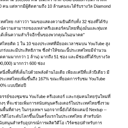
000 คน แต่หากมีผู้ติดตามถึง 10 ล้านคนจะได้รับรางวัล Diamond 
เทศไทย กล่าวว่า “ผมขอแสดงความยินดีกับทั้ง 32 ช่องที่ได้รับ
ิสูจน์ความสามารถของเหล่าครีเอเตอร์คนไทยที่มุ่งมั่นและทุ่มเท
่จะได้เห็นความสำเร็จอีกขั้นของพวกคุณในอนาคต”
ศไทยติด 1 ใน 10 ของประเทศที่มียอดเวลาชมบน YouTube สูง
แข็งแกร่งและมีประสิทธิภาพ ซึ่งทำให้ขณะนี้ประเทศไทยมีจำนวน
ู้ติดตามมากกว่า 1 ล้าน) มากถึง 51 ช่อง และมีช่องที่ได้รับรางวัล 
100,000) มากกว่า 600 ช่อง 
ื้นที่ที่เต็มไปด้วยพลังด้านไอเดีย เพียงเเค่ปีที่เเล้วปีเดียว มี
ระเทศไทยเพิ่มขึ้นถึง 167% ขณะที่ยอดการรับชม YouTube 
0% เเบบปีต่อปี 
ศจรรย์ของชุมชน YouTube ครีเอเตอร์ เเละกลุ่มคนไทยรุ่นใหม่ที่
างๆ ที่จะช่วยเพิ่มการสนับสนุนครีเอเตอร์ในประเทศไทยซึ่งรวม
งในพื้นที่ต่างๆ ในกรุงเทพฯ นอกจากนี้ยังได้จัดแคมป์ Nextup -- 
ตวิดีโอระดับโลกขึ้นเป็นครั้งแรกในประเทศไทย สำหรับนัก
สนับสนุนสำหรับอุปกรณ์การผลิตวิดีโอ เวิร์คชอปสำหรับการ