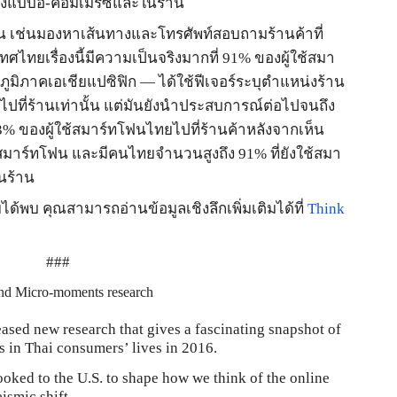
้งแบบอี
-
คอมเมิร์ซและในร้าน
เป็น เช่นมองหาเส้นทางและโทรศัพท์สอบถามร้านค้าที่
ศไทยเรื่องนี้มีความเป็นจริงมากที่
91%
ของผู้ใช้สมา
ดในภูมิภาคเอเชียแปซิฟิก
—
ได้ใช้ฟีเจอร์ระบุตำแหน่งร้าน
ไปที่ร้านเท่านั้น แต่มันยังนำประสบการณ์ต่อไปจนถึง
3%
ของผู้ใช้สมาร์ทโฟนไทยไปที่ร้านค้าหลังจากเห็น
ทางสมาร์ทโฟน และมีคนไทยจำนวนสูงถึง
91%
ที่ยังใช้สมา
ในร้าน
ยได้พบ คุณสามารถอ่านข้อมูลเชิงลึกเพิ่มเติมได้ที่
Think
###
nd Micro-moments research
sed new research that gives a fascinating snapshot of
ys in Thai consumers’ lives in 2016.
ooked to the U.S. to shape how we think of the online
ismic shift.