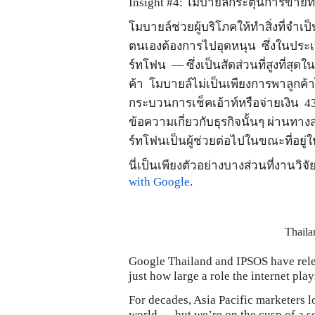
Insight #4:
โมบายล์กระตุ้นการขายทั
โมบายล์ช่วยผู้บริโภคให้ทำสิ่งที่จำ
ตนเองต้องการไปอุดหนุน ซึ่งในประเท
ร์ทโฟน
—
ซึ่งเป็นสัดส่วนที่สูงที่สุ
ค้า โมบายล์ไม่เป็นเพียงการพาลูกค้า
กระบวนการเช็คเอ้าท์หรือจ่ายเงิน
4
ข้อความเกี่ยวกับธุรกิจนั้นๆ ผ่าน
ร์ทโฟนเป็นผู้ช่วยต่อไปในขณะที่อยู่
นี่เป็นเพียงตัวอย่างบางส่วนที่งานวิจั
with Google
.
Thaila
Google Thailand and IPSOS have relea
just how large a role the internet pla
For decades, Asia Pacific marketers l
world — but we’re on the cusp of a se