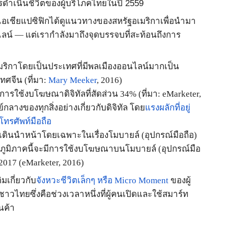
การดำเนินชีวิตของผู้บริโภคไทยในปี
2559
อเชียแปซิฟิกได้ดูแนวทางของสหรัฐอเมริกาเพื่อนำมา
ไลน์
—
แต่เรากำลังมาถึงจุดบรรจบที่สะท้อนถึงการ
มริกา
โดยเป็นประเทศที่มีพลเมืองออนไลน์มากเป็น
เทศจีน
(
ที่มา
:
Mary Meeker
, 2016)
กการใช้งบโฆษณาดิจิทัล
ที่สัดส่วน
34% (
ที่มา
: eMarketer,
์กลางของทุกสิ่งอย่างเกี่ยวกับดิจิทัล โดย
แรงผลักที่อยู่
โทรศัพท์มือถือ
ังเดินนำหน้าโดยเฉพาะในเรื่องโมบายล์
(
อุปกรณ์มือถือ
)
ภูมิภาคนี้จะมีการใช้งบโฆษณาบนโมบายล์
(
อุปกรณ์มือ
2017 (eMarketer, 2016)
ติมเกี่ยวกับ
จังหวะชีวิตเล็กๆ หรือ
Micro Moment
ของผู้
าวไทยซึ่งคือช่วงเวลาหนึ่งที่ผู้คนเปิดและใช้สมาร์ท
ินค้า