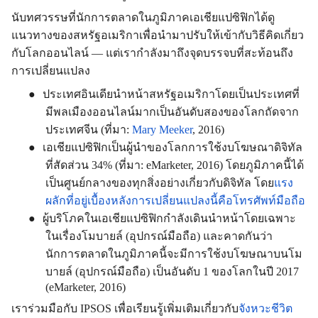
นับทศวรรษที่นักการตลาดในภูมิภาคเอเชียแปซิฟิกได้ดู
แนวทางของสหรัฐอเมริกาเพื่อนำมาปรับให้เข้ากับวิธีคิดเกี่ยว
กับโลกออนไลน์
—
แต่เรากำลังมาถึงจุดบรรจบที่สะท้อนถึง
การเปลี่ยนแปลง
●
ประเทศอินเดียนำหน้าสหรัฐอเมริกา
โดยเป็นประเทศที่
มีพลเมืองออนไลน์มากเป็นอันดับสองของโลกถัดจาก
ประเทศจีน
(
ที่มา
:
Mary Meeker
, 2016)
●
เอเชียแปซิฟิกเป็นผู้นำของโลกการใช้งบโฆษณาดิจิทัล
ที่สัดส่วน
34% (
ที่มา
: eMarketer, 2016)
โดยภูมิภาคนี้ได้
เป็นศูนย์กลางของทุกสิ่งอย่างเกี่ยวกับดิจิทัล โดย
แรง
ผลักที่อยู่เบื้องหลังการเปลี่ยนแปลงนี้คือโทรศัพท์มือถือ
●
ผู้บริโภคในเอเชียแปซิฟิกกำลังเดินนำหน้าโดยเฉพาะ
ในเรื่องโมบายล์
(
อุปกรณ์มือถือ
)
และคาดกันว่า
นักการตลาดในภูมิภาคนี้จะมีการใช้งบโฆษณาบนโม
บายล์
(
อุปกรณ์มือถือ
)
เป็นอันดับ
1
ของโลกในปี
2017
(eMarketer, 2016)
เราร่วมมือกับ
IPSOS
เพื่อเรียนรู้เพิ่มเติมเกี่ยวกับ
จังหวะชีวิต