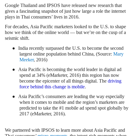
Google Thailand and IPSOS have released new research that
gives a fascinating snapshot of just how large a role the internet
plays in Thai consumers’ lives in 2016.
For decades, Asia Pacific marketers looked to the U.S. to shape
how we think of the online world — but we’re on the cusp of a
seismic shift.
●
India recently surpassed the U.S.
to become the second
largest online population behind China, (Source:
Mary
Meeker
, 2016)
●
Asia Pacific is becoming the world leader
in digital ad
spend
at 34% (eMarketer, 2016)
this region has now
become the epicenter of all things digital. The
driving
force behind this change is mobile
.
●
Asia Pacific’s consumers are leading the way especially
when it comes to mobile
and the region’s
marketers are
predicted to take the #1 mobile ad spend spot globally by
2017 (eMarketer, 2016).
We partnered with IPSOS to learn more about Asia Pacific and
Thai consumers’
micro-moments
, the intent-rich moments when