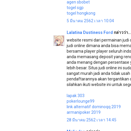
agen sbobet
togel sgp
togel hongkong
5 มีนาคม 2562 เวลา 10:04
Lalatina Dustiness Ford
กล่าวว่า..
website resmi dari permainan judi
judi online dimana anda bisa mem
bersama player player seluruh in
anda memasang deposit yang renda
anda menang dengan persentase y
lebih besar. Situs judi online ini s
sangat murah jadi anda tidak usah
pendaftarannya akan tergantikan ole
silahkan ikuti website ini untuk se
lapak 303
pokerlounge99
link alternatif dominoqq 2019
armanipoker 2019
28 มีนาคม 2562 เวลา 14:45