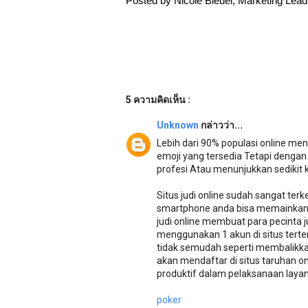
Posted by Nicole Bleuel, Marketing Lea
5 ความคิดเห็น :
Unknown
กล่าวว่า...
Lebih dari 90% populasi online me
emoji yang tersedia Tetapi deng
profesi Atau menunjukkan sedikit k
Situs judi online sudah sangat te
smartphone anda bisa memainkan
judi online membuat para pecinta 
menggunakan 1 akun di situs terte
tidak semudah seperti membalikkan
akan mendaftar di situs taruhan o
produktif dalam pelaksanaan layana
poker