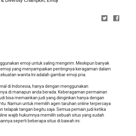
d & Diversity Champion, Emoji
nggunakan emoji untuk saling mengirim. Meskipun banyak
an emoji yang menyampaikan pentingnya keragaman dalam
ekuatan wanita Ini adalah gambar emoji pria.
rkenal di Indonesia, hanya dengan menggunakan
nya di manapun anda berada. Keberagaman permainan
judi bisa memainkan judi yang diinginkan hanya dengan
ntu. Namun untuk memilih agen taruhan online terpercaya
 telapak tangan begitu saja. Semua pemain judi ketika
nline wajib hukumnya memilih sebuah situs yang sudah
nnya seperti beberapa situs di bawah ini :