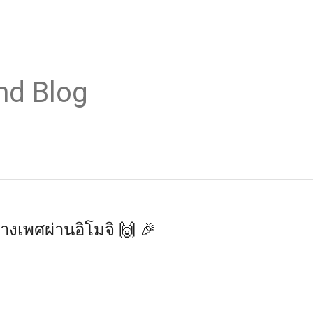
nd Blog
เพศผ่านอิโมจิ 🙌 🎉