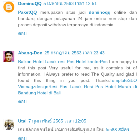
DominoQQ
5 เมษายน 2563 เวลา 12:51
PaketQQ
merupakan situs judi
dominoqq
online dan
bandarq dengan pelayanan 24 jam online non stop dan
proses deposit withdraw terpercaya di indonesia.
ตอบ
Abang-Don
25 กรกฎาคม 2563 เวลา 23:43
Balkon Hotel
Lacak resi Pos
Hotel kantorPos
I am happy to
find this post Very useful for me, as it contains lot of
information. I Always prefer to read The Quality and glad I
found this thing in you post. Thanks
TemplateSEO
Viomagzdesign
Resi Pos Lacak
Resi Pos
Hotel Murah di
Bandung
Hotel di Bali
ตอบ
Utai
7 กุมภาพันธ์ 2565 เวลา 12:05
เกมสล็อตออนไลน์ เกมการเดิมพันรูปแบบใหม่
fun88 สมัคร
ตอบ