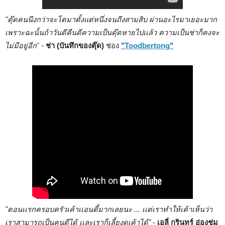
"ตุ๊ดคนนึงกว่าจะโตมาตั้งแต่หนึ่งจนถึงสามสิบ ผ่านอะไรมาเยอะมาก 
เพราะฉะนั้นถ้าวันดีคืนดีความเป็นตุ๊ดหายไปเเล้ว ความเป็นช่าก็คงจะ
ไม่มีอยู่อีก"
 - 
ช่า (บันทึกของตุ๊ด) 
ช่อง
"
Toodbertong
"
"ตอนเเรกครอบครัวเค้าเเอนตี้มากเลยนะ ... เเต่เราทำให้เค้าเห็นว่า
เราสามารถเป็นคนดีได้ เเละเราก็เลี้ยงดูเค้าได้"
 - 
เอลี่ กรินทร์ อ่องชุ่ม 