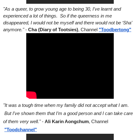
"As a queer, to grow young age to being 30, I’ve learnt and 
experienced a lot of things.  So if the queerness in me 
disappeared, I would not be myself and there would not be ‘Sha’ 
anymore." 
- 
Cha (Diary of Tootsies)
, Channel
"Toodbertong"
"It was a tough time when my family did not accept what I am. 
 But I’ve shown them that I’m a good person and I can take care 
of them very well."
 - 
Ali Karin Aongchum
, Channel
"Toodchannel"