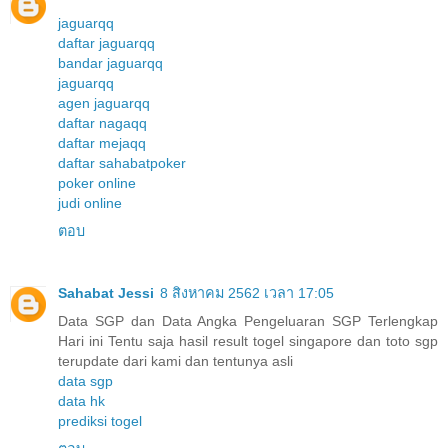
jaguarqq
daftar jaguarqq
bandar jaguarqq
jaguarqq
agen jaguarqq
daftar nagaqq
daftar mejaqq
daftar sahabatpoker
poker online
judi online
ตอบ
Sahabat Jessi
8 สิงหาคม 2562 เวลา 17:05
Data SGP dan Data Angka Pengeluaran SGP Terlengkap
Hari ini Tentu saja hasil result togel singapore dan toto sgp
terupdate dari kami dan tentunya asli
data sgp
data hk
prediksi togel