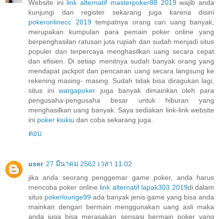
Website ini
link alternatif masterpoker88 2019
wajib anda
kunjungi dan register sekarang juga karena disini
pokeronlinecc 2019
tempatnya orang cari uang banyak,
merupakan kumpulan para pemain poker online yang
berpenghasilan ratusan juta rupiah dan sudah menjadi situs
populer dan terpercaya menghasilkan uang secara cepat
dan efisien. Di setiap menitnya sudah banyak orang yang
mendapat jackpot dan pencairan uang secara langsung ke
rekening masing- masing. Sudah tidak bisa diragukan lagi,
situs ini
wargapoker
juga banyak dimainkan oleh para
pengusaha-pengusaha besar untuk hiburan yang
menghasilkan uang banyak. Saya sediakan link-link website
ini
poker kiukiu
dan coba sekarang juga.
ตอบ
user
27 มีนาคม 2562 เวลา 11:02
jika anda seorang penggemar game poker, anda harus
mencoba poker online
link alternatif lapak303 2019
di dalam
situs
pokerlounge99
ada banyak jenis game yang bisa anda
mainkan dengan bermain menggunakan uang asli maka
anda juga bisa merasakan sensasi bermain poker yang