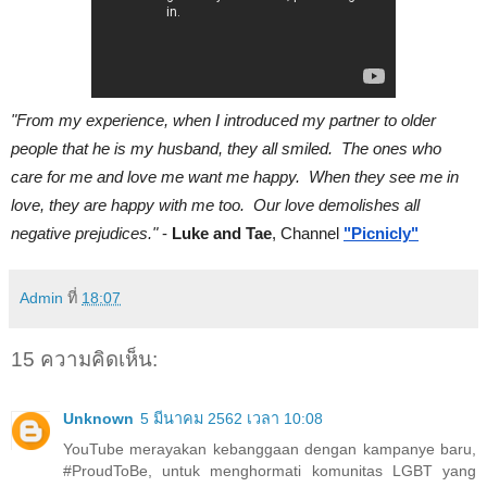
"From my experience, when I introduced my partner to older 
people that he is my husband, they all smiled.  The ones who 
care for me and love me want me happy.  When they see me in 
love, they are happy with me too.  Our love demolishes all 
negative prejudices."
 - 
Luke and Tae
, Channel
"Picnicly"
Admin
ที่
18:07
15 ความคิดเห็น:
Unknown
5 มีนาคม 2562 เวลา 10:08
YouTube merayakan kebanggaan dengan kampanye baru,
#ProudToBe, untuk menghormati komunitas LGBT yang