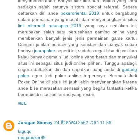
kenyamanan anda. Banyak fitur-fitur dan fasilitas yang kami
sediakan salah satunya sistem special referral. Segera
daftarkan diri anda
pokeroriental 2019
untuk bergabung
dalam permainan yang mudah dan menyenangkan di situs
link alternatif ratucapsa 2019
yang saya sediakan ini,
merupakan salah satu perusahaan gaming online yang
memberikan banyak jenis jenis permainan game kartu.
Dengan jumlah pemain yang konstan dan banyak setiap
harinya
juarapoker
seperti ini, sudah sangat bisa di pastikan
kalau banyak pemain judi online yang betah dan menyukai
situs ini sebagai situs judi online pilihan. Tunggu apalagi,
segera daftarkan diri dan dapatkan uang anda di
gudang
poker
agen judi poker online terpercaya. Bermain Judi
Poker Online di situs ini jauh lebih menyenangkan karena
anda bisa merasakan sensasi yang begitu fantastis ketika
bermain di situs judi online yang resmi.
ตอบ
Juragan Siomay
24 สิงหาคม 2562 เวลา 11:56
laguqq
megapoker99