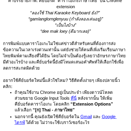
คำบรรยายภาพ: คีย์บอร์ด “คาราโอเกะภาษาไทย” บน Chrome 
extension
“ลองใช้ Thai Karaoke Keyboard ยัง?” 
“gamlanglornglenyuu (กำลังลองเล่นอยู่)”
“เป็นไงบ้าง”
“dee mak loey (ดีมากเลย)”
การพิมพ์แบบคาราโอเกะไม่ใช่แค่ข่าวดีสำหรับคนที่ต้องการส่ง
ข้อความในเวลาเร่งด่วนเท่านั้น แต่ยังช่วยให้คนที่เพิ่งเริ่มเรียนภาษา
ไทยพิมพ์ตามเสียงที่ได้ยิน โดยไม่จำเป็นต้องรู้เลยว่าอักษรภาษาไทย
มีตัวอะไรบ้าง และคีย์บอร์ดนี้ยังมีโหมดเสนอคำศัพท์ให้เลือกใช้เพื่อ
ลดการสะกดผิดด้วย
อยากใช้คีย์บอร์ดใหม่นี้แล้วใช่ไหม? วิธีติดตั้งง่ายๆ เพียงปลายนิ้ว
คลิก:
ถ้าคุณใช้งาน Chrome อยู่เป็นประจำ เพียงดาวน์โหลด
ส่วนขยาย Google Input Tools 
ที่นี่
 หลังจากนั้น ให้เพิ่ม
คีย์บอร์ดคาราโอเกะ โดยคลิก 
“Extension Options”
แล้วเลือก 
“[ก] Thai - ภาษาไทย”
นอกจากนี้ คุณยังเปิดใช้คีย์บอร์ดใน 
Gmail
และ 
Google 
ไดร
ฟ์
 ได้ด้วย ไม่ว่าจะใช้เบราว์เซอร์อะไร