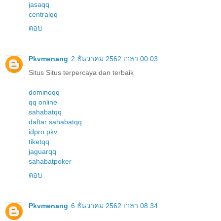
jasaqq
centralqq
ตอบ
Pkvmenang
2 ธันวาคม 2562 เวลา 00:03
Situs Situs terpercaya dan terbaik
dominoqq
qq online
sahabatqq
daftar sahabatqq
idpro pkv
tiketqq
jaguarqq
sahabatpoker
ตอบ
Pkvmenang
6 ธันวาคม 2562 เวลา 08:34