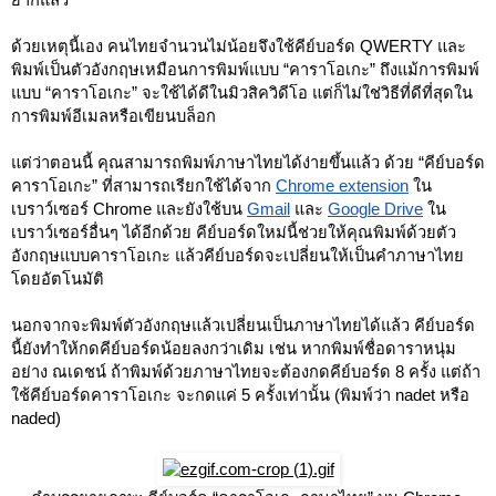
ด้วยเหตุนี้เอง คนไทยจำนวนไม่น้อยจึงใช้คีย์บอร์ด QWERTY และ
พิมพ์
เป็นตัวอังกฤษเหมือนการพิมพ์แบบ “คาราโอเกะ” ถึงแม้การพิมพ์
แบบ “คาราโอเกะ” จะใช้ได้ดีในมิวสิควิดีโอ แต่ก็ไม่ใช่วิธีที่ดีที่สุดใน
การพิมพ์อีเมลหรือเขียนบล็อก
แต่ว่าตอนนี้ คุณสามารถพิมพ์ภาษาไทยได้ง่ายขึ้นแล้ว ด้วย “คีย์บอร์ด
คาราโอเกะ”​ ที่สามารถเรียกใช้ได้จาก 
Chrome extension
 ใน
เบราว์เซอร์ Chrome และยังใช้บน 
Gmail
 และ 
Google Drive
 ใน
เบราว์เซอร์อื่นๆ ได้อีกด้วย คีย์บอร์ดใหม่นี้ช่วยให้คุณพิมพ์ด้วยตัว
อังกฤษแบบคาราโอเกะ แล้วคีย์บอร์ดจะเปลี่ยนให้เป็นคำภาษาไทย
โดยอัตโนมัติ
นอกจากจะพิมพ์ตัวอังกฤษแล้วเปลี่ยนเป็นภาษาไทยได้แล้ว คีย์บอร์ด
นี้ยังทำให้กดคีย์บอร์ดน้อยลงกว่าเดิม เช่น หากพิมพ์ชื่อดาราหนุ่ม
อย่าง ณเดชน์ ถ้าพิมพ์ด้วยภาษาไทยจะต้องกดคีย์บอร์ด 8 ครั้ง แต่ถ้า
ใช้คีย์บอร์ดคาราโอเกะ จะกดแค่ 5 ครั้งเท่านั้น (พิมพ์ว่า nadet หรือ 
naded) 