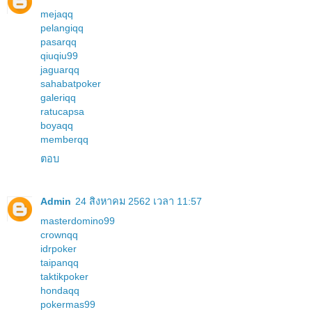
mejaqq
pelangiqq
pasarqq
qiuqiu99
jaguarqq
sahabatpoker
galeriqq
ratucapsa
boyaqq
memberqq
ตอบ
Admin
24 สิงหาคม 2562 เวลา 11:57
masterdomino99
crownqq
idrpoker
taipanqq
taktikpoker
hondaqq
pokermas99