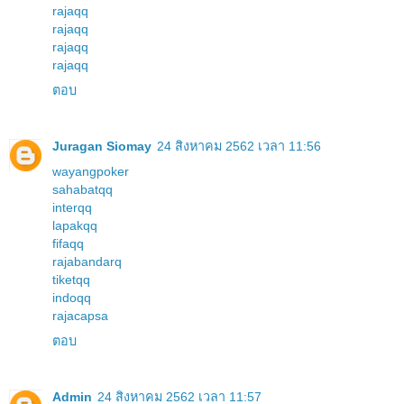
rajaqq
rajaqq
rajaqq
rajaqq
ตอบ
Juragan Siomay
24 สิงหาคม 2562 เวลา 11:56
wayangpoker
sahabatqq
interqq
lapakqq
fifaqq
rajabandarq
tiketqq
indoqq
rajacapsa
ตอบ
Admin
24 สิงหาคม 2562 เวลา 11:57