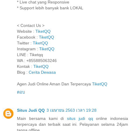
* Live chat yang Responsive
* Support lebih banyak bank LOKAL
< Contact Us >
Website :
TiketQQ
Facebook :
TiketQQ
Twitter :
TiketQQ
Instagram :
TiketQQ
LINE : Tiketqq
WA : +855885063246
Kontak :
TiketQQ
Blog :
Cerita Dewasa
Agen Judi Online Aman Dan Terpercaya
TiketQQ
ตอบ
Situs Judi QQ
3 เมษายน 2563 เวลา 19:28
Main bersama kami di
situs judi qq
online indonesia
terpercaya dan terbaik saat ini. Pelayanan selama 24jam
tanpa offline