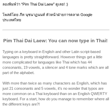
ลองพิมพ์ว่า “Pim Thai Dai Laew” ดูเลย! :)
โพสต์โดย ภีท นุชนาฏนนท์ หัวหน้าฝ่ายการตลาด Google 
ประเทศไทย
Pim Thai Dai Laew: You can now type in Thai! 
Typing on a keyboard in English and other Latin script-based 
languages is pretty straightforward. However things get a little 
more complicated for languages like Thai which has 44 
consonants, 19 vowels, a silencer and 4 tone marks which are all 
part of the alphabet. 
With more than twice as many characters as English, which has 
just 21 consonants and 5 vowels, it’s no wonder that typos are 
more common on a Thai keyboard than on an English QWERTY 
keyboard. For a start, how 
do 
you manage to remember where all 
the different keys are?! 