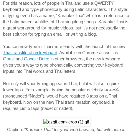
For this reason, lots of people in Thailand use a QWERTY 
keyboard and type phonetically using Latin characters. This style 
of typing even has a name, “Karaoke Thai” which is a reference to 
the Latin-based subtitles of Thai singalong songs. Karaoke Thai is 
a great workaround for music videos, but it’s not necessarily the 
best solution for typing an email, or writing a blog. 
You can now type in Thai more easily with the launch of the new 
Thai transliteration keyboard
. Available in Chrome as well as 
Gmail
 and 
Google Drive
 in other browsers, the new keyboard 
gives you a way to type phonetically, converting your keyboard 
inputs into Thai words and Thai letters. 
Not only will your typing appear in Thai, but it will also require 
fewer taps. For example, typing the popular celebrity ณเดชน์ 
(pronounced “Nadet”), would have required 8 taps on a Thai 
keyboard. Now on the new Thai transliteration keyboard, it 
requires just 5 taps (nadet or naded).
Caption:
 “Karaoke Thai” for your web browser, but with actual 