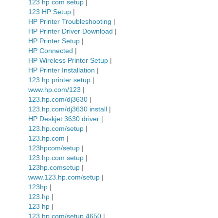
123 hp com setup
|
123 HP Setup
|
HP Printer Troubleshooting
|
HP Printer Driver Download
|
HP Printer Setup
|
HP Connected
|
HP Wireless Printer Setup
|
HP Printer Installation
|
123 hp printer setup
|
www.hp.com/123
|
123.hp.com/dj3630
|
123.hp.com/dj3630 install
|
HP Deskjet 3630 driver
|
123.hp.com/setup
|
123.hp.com
|
123hpcom/setup
|
123.hp.com setup
|
123hp.comsetup
|
www.123.hp.com/setup
|
123hp
|
123.hp
|
123 hp
|
123.hp.com/setup 4650
|