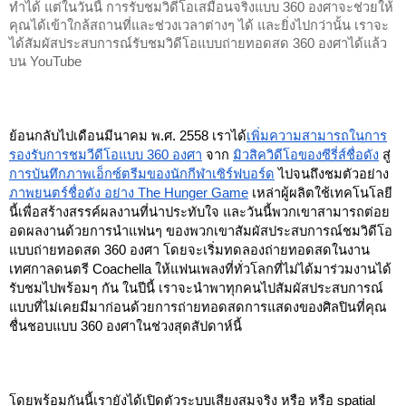
ทำได้ แต่ในวันนี้ การรับชมวิดีโอเสมือนจริงแบบ 360 องศาจะช่วยให้
คุณได้เข้าใกล้สถานที่และช่วงเวลาต่างๆ ได้ และยิ่งไปกว่านั้น เราจะ
ได้สัมผัสประสบการณ์รับชมวิดีโอแบบถ่ายทอดสด 360 องศาได้แล้ว
บน YouTube
ย้อนกลับไปเดือนมีนาคม พ.ศ. 2558 เราได้
เพิ่มความสามารถในการ
รองรับการชมวีดีโอแบบ 360 องศา
 จาก 
มิวสิควิดีโอของซีรี่ส์ชื่อดัง
 สู่ 
การบันทึกภาพเอ็กซ์ตรีมของนักกีฬาเซิร์ฟบอร์ด
 ไปจนถึงชมตัวอย่าง 
ภาพยนตร์ชื่อดัง อย่าง The Hunger Game
 เหล่าผู้ผลิตใช้เทคโนโลยี
นี้เพื่อสร้างสรรค์ผลงานที่น่าประทับใจ และวันนี้พวกเขาสามารถต่อย
อดผลงานด้วยการนำแฟนๆ ของพวกเขาสัมผัสประสบการณ์ชมวิดีโอ
แบบถ่ายทอดสด 360 องศา โดยจะเริ่มทดลองถ่ายทอดสดในงาน
เทศกาลดนตรี Coachella ให้แฟนเพลงที่ทั่วโลกที่ไม่ได้มาร่วมงานได้
รับชมไปพร้อมๆ กัน ในปีนี้ เราจะนำพาทุกคนไปสัมผัสประสบการณ์
แบบที่ไม่เคยมีมาก่อนด้วยการถ่ายทอดสดการแสดงของศิลปินที่คุณ
ชื่นชอบแบบ 360 องศาในช่วงสุดสัปดาห์นี้
โดยพร้อมกันนี้เรายังได้เปิดตัวระบบเสียงสมจริง หรือ หรือ spatial 