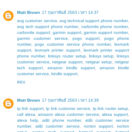
Matt Brown
17 กุมภาพันธ์ 2563 เวลา 14:37
avg customer service
,
avg technical support phone number
,
avg tech support phone number
,
carbonite phone number
,
carbonite support
,
garmin support
,
garmin support number
,
garmin customer service
,
pogo support
,
pogo phone
number
,
pogo customer service phone number
,
lexmark
support
,
lexmark printer support
,
lexmark printer support
phone number
,
linksys router setup
,
linksys setup
,
linksys
customer service
,
netgear support
,
netgear setup
,
netgear
tech support
,
amazon kindle support
,
amazon kindle
customer service
,
kindle support
,
ตอบ
Matt Brown
17 กุมภาพันธ์ 2563 เวลา 14:39
tp link support
,
tp link customer service
,
tp link router setup
,
call alexa
,
amazon alexa customer service
,
alexa support
,
alexa help
,
at&t phone number
,
at&t customer service
number
,
at&t customer service
,
norton support
,
norton
setup
,
norton tech support
,
hotmail support
,
hotmail