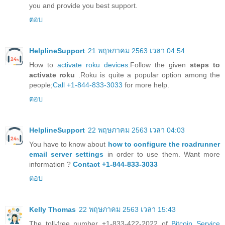
you and provide you best support.
ตอบ
HelplineSupport
21 พฤษภาคม 2563 เวลา 04:54
How to
activate roku devices
.Follow the given
steps to
activate roku
.Roku is quite a popular option among the
people;
Call +1-844-833-3033
for more help.
ตอบ
HelplineSupport
22 พฤษภาคม 2563 เวลา 04:03
You have to know about
how to configure the roadrunner
email server settings
in order to use them. Want more
information ?
Contact +1-844-833-3033
ตอบ
Kelly Thomas
22 พฤษภาคม 2563 เวลา 15:43
The toll-free number +1-833-422-2022 of
Bitcoin Service