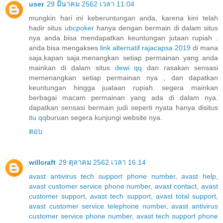
user
29 มีนาคม 2562 เวลา 11:04
mungkin hari ini keberuntungan anda, karena kini telah
hadir situs
ubcpoker
hanya dengan bermain di dalam situs
nya anda bisa mendapatkan keuntungan jutaan rupiah .
anda bisa mengakses
link alternatif rajacapsa 2019
di mana
saja,kapan saja.menangkan setiap permainan yang anda
mainkan di dalam situs
dewi qq
dan rasakan sensasi
memenangkan setiap permainan nya , dan dapatkan
keuntungan hingga juataan rupiah. segera mainkan
berbagai macam permainan yang ada di dalam nya.
dapatkan sensasi bermain judi seperti nyata hanya disitus
itu qq
buruan segera kunjungi website nya.
ตอบ
willcraft
29 ตุลาคม 2562 เวลา 16:14
avast antivirus tech support phone number
,
avast help
,
avast customer service phone number
,
avast contact
,
avast
customer support
,
avast tech support
,
avast total support
,
avast customer service telephone number
,
avast antivirus
customer service phone number
,
avast tech support phone