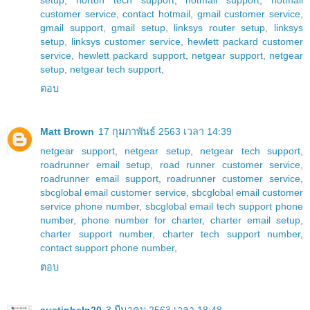
customer service
,
contact hotmail
,
gmail customer service
,
gmail support
,
gmail setup
,
linksys router setup
,
linksys
setup
,
linksys customer service
,
hewlett packard customer
service
,
hewlett packard support
,
netgear support
,
netgear
setup
,
netgear tech support
,
ตอบ
Matt Brown
17 กุมภาพันธ์ 2563 เวลา 14:39
netgear support
,
netgear setup
,
netgear tech support
,
roadrunner email setup
,
road runner customer service
,
roadrunner email support
,
roadrunner customer service
,
sbcglobal email customer service
,
sbcglobal email customer
service phone number
,
sbcglobal email tech support phone
number
,
phone number for charter
,
charter email setup
,
charter support number
,
charter tech support number
,
contact support phone number
,
ตอบ
austinhelp20
3 มีนาคม 2563 เวลา 18:48