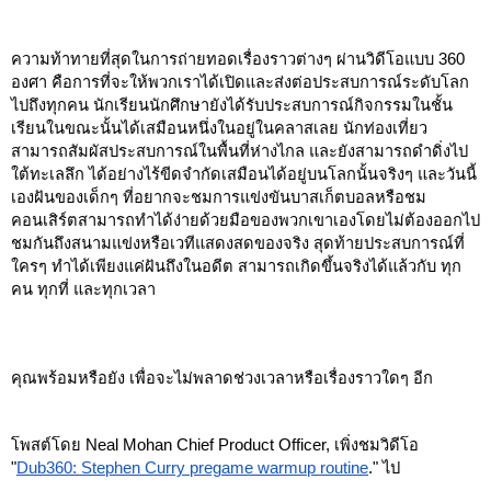
ความท้าทายที่สุดในการถ่ายทอดเรื่องราวต่างๆ ผ่านวิดีโอแบบ 360 
องศา คือการที่จะให้พวกเราได้เปิดและส่งต่อประสบการณ์ระดับโลก
ไปถึงทุกคน นักเรียนนักศึกษายังได้รับประสบการณ์กิจกรรมในชั้น
เรียนในขณะนั้นได้เสมือนหนึ่งในอยู่ในคลาสเลย นักท่องเที่ยว
สามารถสัมผัสประสบการณ์ในพื้นที่ห่างไกล และยังสามารถดำดิ่งไป
ใต้ทะเลลึก ได้อย่างไร้ขีดจำกัดเสมือนได้อยู่บนโลกนั้นจริงๆ และวันนี้
เองฝันของเด็กๆ ที่อยากจะชมการแข่งขันบาสเก็ตบอลหรือชม
คอนเสิร์ตสามารถทำได้ง่ายด้วยมือของพวกเขาเองโดยไม่ต้องออกไป
ชมกันถึงสนามแข่งหรือเวทีแสดงสดของจริง สุดท้ายประสบการณ์ที่
ใครๆ ทำได้เพียงแค่ฝันถึงในอดีต สามารถเกิดขึ้นจริงได้แล้วกับ ทุก
คน ทุกที่ และทุกเวลา
คุณพร้อมหรือยัง เพื่อจะไม่พลาดช่วงเวลาหรือเรื่องราวใดๆ อีก
โพสต์โดย Neal Mohan Chief Product Officer, เพิ่งชมวิดีโอ 
"
Dub360: Stephen Curry pregame warmup routine
." ไป