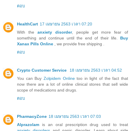
ตอบ
HealthCart
17 เมษายน 2563 เวลา 07:20
With the
anxiety disorder
, people get more fear of
something and continue until the end of their life.
Buy
Xanax Pills Online
, we provide free shipping .
ตอบ
Crypto Customer Service
18 เมษายน 2563 เวลา 04:52
You can Buy
Zolpidem Online
too in light of the fact that
now there are a lot of online clinical stores that sell wide
scope of medications and drugs.
ตอบ
PharmacyZone
18 เมษายน 2563 เวลา 07:03
Alprazolam
is an oral prescription drug used to treat
anxiety disorders
and panic disorder. Learn about side