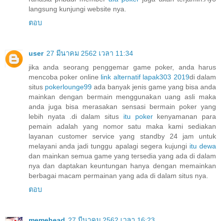
langsung kunjungi website nya.
ตอบ
user
27 มีนาคม 2562 เวลา 11:34
jika anda seorang penggemar game poker, anda harus
mencoba poker online
link alternatif lapak303 2019
di dalam
situs
pokerlounge99
ada banyak jenis game yang bisa anda
mainkan dengan bermain menggunakan uang asli maka
anda juga bisa merasakan sensasi bermain poker yang
lebih nyata .di dalam situs
itu poker
kenyamanan para
pemain adalah yang nomor satu maka kami sediakan
layanan customer service yang standby 24 jam untuk
melayani anda jadi tunggu apalagi segera kujungi
itu dewa
dan mainkan semua game yang tersedia yang ada di dalam
nya dan daptakan keuntungan hanya dengan memainkan
berbagai macam permainan yang ada di dalam situs nya.
ตอบ
memehead
27 มีนาคม 2562 เวลา 16:23