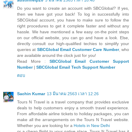
Do you want to create an account with SBCGlobal? If yes,
then we have got your back! To log in successfully into
SBCGlobal account, you have to make sure to follow the
right procedures to get it complete faster and without any
hassle. We have mentioned a few easy on-the point steps
on our official website, you can go and have a look. Else,
directly consult our high-qualified techies to simplify your
queries at
SBCGlobal Email Customer Care Number
, who
are available around the clock just for you!
Read More :
SBCGlobal Email Customer Support
Number
|
SBCGlobal Email Tech Support Number
ตอบ
Sachin Kumar
13 มีนาคม 2563 เวลา 12:26
Tours N Travel is a travel company that provides exclusive
deals to help customers enjoy a smooth travel experience.
From affordable airline tickets to holiday packages, you can
make all the arrangements on the Tours N Travel website.
Whether you are looking for a
Hotels in New Delhi
or a cheap flight to your native place, Tours N Travel has it