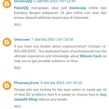
DominoQQ
5 เมษายน 2563 เวลา 12:43
PaketQQ
merupakan situs judi
dominoqq
online dan
bandarq dengan pelayanan 24 jam online non stop dan
proses deposit withdraw terpercaya di indonesia.
ตอบ
Unknown
7 เมษายน 2563 เวลา 19:34
If you have any doubts about cryptocurrency? Contact +1-
833-409-0301, The dedicated team of professionals has the
ultimate experience and knowledge about
Bitcoin Cash
so
help you to get possible solutions on time.
ตอบ
PharmacyZone
9 เมษายน 2563 เวลา 05:20
People who are looking for the best option to easily get rid
of their
ED problems
then it is easier to choose how to
buy
tadalafil 20mg
without any hassle.
ตอบ