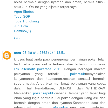
boisa bermain dengan nyaman dan aman, berikut situs -
situs Judi Online yang dijamin terpercaya :
Agen Sbobet
Togel SGP
Togel Hongkong
Judi Bola
DominoQQ
ตอบ
user
25 มีนาคม 2562 เวลา 13:51
khusus buat anda para penggemar permainan poker.Telah
hadir situs poker online terbesar dan terbaik di indonesia
link alternatif pokerace 2019
Dengan berbagai macam
pelayanan yang terbaik ,
pokerclub
menyediakan
kenyamanan dan keamanan,rasakan sensasi bermain
seperti nyata. Anda bisa menikmati pelayanan yang cepat
dalam hal Pendaftaran, DEPOSIT dan WITHDRAW.
Menjadikan
poker republik
sebagai tempat yang tepat bagi
Anda yang ingin bermain judi poker dengan uang asli dan
bermain dengan aman dan nyaman.Keamanan data dan
rahasia pribadi member
afa poker
juga akan terjamin.Ayo