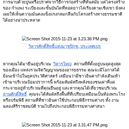
การฉาบด้วยปูนหรือปราศจากวิธีการก่อสร้างที่ทันสมัย แต่โครงสร้าง
ของ กำแพง ระเบียงและขั้นบันไดที่ทอดยาวไล่เรียงตามเชิงเขา ยังคง
เผยให้เห็นความมั่นคงแข็งแรงกลมกลืนกับโครงสร้างทางธรรมชาติ
ได้อย่างน่าประหลาด
วิหารศักดิ์สิทธิ์แห่งมาชูปิกชู, ประเทศเปรู
หากคุณได้มายืนอยู่บริเวณ 
วิหารใหญ่
 สถานที่ที่ตั้งอยู่บนจุดสูงสุด
ของเมือง แหล่งรวมจิตวิญญาณของอารยธรรม คุณจะมีโอกาสได้
ย้อนเข้าไปในยุคประวัติศาสตร์ เสมือนว่ามีชาวอินคากำลังเดินเท้า
เข้ามาบริเวณป้อมปราการนี้ พร้อมสัมผัสถึงพลังของชนเผ่าที่แผ่
กระจายอยู่ทั่วบริเวณที่คุณยืนอยู่ และหากคุณได้เที่ยวชมบริเวณ 
ลานศักดิ์สิทธิ์
 คุณจะได้สัมผัสถึงพื้นที่ที่เปรียบเสมือนเป็นท้องพระโรง
หรือปรัมพิธี สถานที่ที่ชาวอินคาใช้ประกอบพิธีกรรมต่างๆ ทั้ง งาน
ฉลองสิริราชสมบัติ รวมไปถึงประกอบพิธีกรรมทางศาสนา