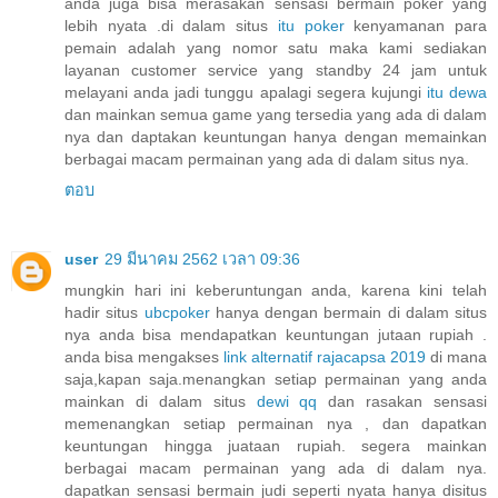
anda juga bisa merasakan sensasi bermain poker yang
lebih nyata .di dalam situs
itu poker
kenyamanan para
pemain adalah yang nomor satu maka kami sediakan
layanan customer service yang standby 24 jam untuk
melayani anda jadi tunggu apalagi segera kujungi
itu dewa
dan mainkan semua game yang tersedia yang ada di dalam
nya dan daptakan keuntungan hanya dengan memainkan
berbagai macam permainan yang ada di dalam situs nya.
ตอบ
user
29 มีนาคม 2562 เวลา 09:36
mungkin hari ini keberuntungan anda, karena kini telah
hadir situs
ubcpoker
hanya dengan bermain di dalam situs
nya anda bisa mendapatkan keuntungan jutaan rupiah .
anda bisa mengakses
link alternatif rajacapsa 2019
di mana
saja,kapan saja.menangkan setiap permainan yang anda
mainkan di dalam situs
dewi qq
dan rasakan sensasi
memenangkan setiap permainan nya , dan dapatkan
keuntungan hingga juataan rupiah. segera mainkan
berbagai macam permainan yang ada di dalam nya.
dapatkan sensasi bermain judi seperti nyata hanya disitus