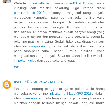
Website ini
link alternatif masterpoker88 2019
wajib anda
kunjungi dan register sekarang juga karena disini
pokeronlinecc 2019
tempatnya orang cari uang banyak,
merupakan kumpulan para pemain poker online yang
berpenghasilan ratusan juta rupiah dan sudah menjadi situs
populer dan terpercaya menghasilkan uang secara cepat
dan efisien. Di setiap menitnya sudah banyak orang yang
mendapat jackpot dan pencairan uang secara langsung ke
rekening masing- masing. Sudah tidak bisa diragukan lagi,
situs ini
wargapoker
juga banyak dimainkan oleh para
pengusaha-pengusaha besar untuk hiburan yang
menghasilkan uang banyak. Saya sediakan link-link website
ini
poker kiukiu
dan coba sekarang juga.
ตอบ
user
27 มีนาคม 2562 เวลา 10:43
jika anda seorang penggemar game poker, anda harus
mencoba poker online
link alternatif lapak303 2019
di dalam
situs
pokerlounge99
ada banyak jenis game yang bisa anda
mainkan dengan bermain menggunakan uang asli maka