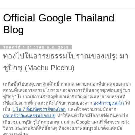
Official Google Thailand
Blog
วันศุกร์ที่ 4 ธันวาคม พ.ศ. 2558
ท่องไปในอารยธรรมโบราณของเปรู: มา
ชูปิกชู (Machu Picchu)
เหนือขึ้นไปบนหุบเขาศักดิ์สิทธิ์ ท่ามกลางสายหมอกที่ปกคลุมยอดเขา 
สถานที่แห่งอารยธรรมโบราณของจักรวรรดิอินคาถูกซุกซ่อนอยู่ “มา
ชูปิกชู” โบราณสถานสำคัญที่บอกเล่าจิตวิญญาณแห่งอารยธรรมที่
มีชื่อเสียงมากที่สุดแห่งหนึ่งได้รับการยกย่องจาก
องค์การยูเนสโก
ให้
เป็น 
1 ใน 7 สิ่งมหัศจรรย์ของโลก
 และด้วยความร่วมมือจาก
กระทรวงวัฒนธรรมของเปรู
 ทำให้คนทั่วโลกมีโอกาสได้เดินทางไป
เที่ยวชมมาชูปิกชูได้ทุกซอกทุกมุมผ่าน Google แผนที่ ทั้งพระราชวัง 
วิหาร และลานศักดิ๋สิทธิ์ต่างๆ ที่ยังคงสภาพสมบูรณ์มาตั้งแต่สมัย
ศตวรรษที่ 15