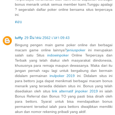
bonus menarik untuk semua member kami.Tunggu apalagi
? segeralah daftar poker online bersama situs terpercaya
ini.
ตอบ
luffy
29 มีนาคม 2562 เวลา 09:43
Bingung pengen main game poker online dan berbagai
macam game online lainnya?
jeniuspoker
ini merupakan
salah satu Situs
indowinpoker
Online Terpercaya dan
Terbaik yang telah diakui oleh masyarakat diindonesia,
khususnya para remaja maupun dewasanya. Maka dari itu
jangan pernah ragu lagi untuk bergabung dan bermain
didalam permainan
inulpoker 2019
ini. Didalam situs ini
para bettors juga dapat menikmati berbagai macam bonus
menarik yang tersedia didalam situs ini. Bonus yang telah
disediakan oleh situs
link alternatif jinpoker 2019
ini ialah
Bonus Referral dan Bonus TO yang pasti bisa diraih oleh
para bettors. Syarat untuk bisa mendapatkan bonus
permanent tersebut ialah para bettors diwajibkan memiliki
akun dan nomor rekening pribadi yang aktif.