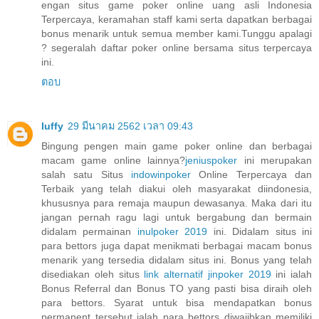
engan situs game poker online uang asli Indonesia
Terpercaya, keramahan staff kami serta dapatkan berbagai
bonus menarik untuk semua member kami.Tunggu apalagi
? segeralah daftar poker online bersama situs terpercaya
ini.
ตอบ
luffy
29 มีนาคม 2562 เวลา 09:43
Bingung pengen main game poker online dan berbagai
macam game online lainnya?
jeniuspoker
ini merupakan
salah satu Situs
indowinpoker
Online Terpercaya dan
Terbaik yang telah diakui oleh masyarakat diindonesia,
khususnya para remaja maupun dewasanya. Maka dari itu
jangan pernah ragu lagi untuk bergabung dan bermain
didalam permainan
inulpoker 2019
ini. Didalam situs ini
para bettors juga dapat menikmati berbagai macam bonus
menarik yang tersedia didalam situs ini. Bonus yang telah
disediakan oleh situs
link alternatif jinpoker 2019
ini ialah
Bonus Referral dan Bonus TO yang pasti bisa diraih oleh
para bettors. Syarat untuk bisa mendapatkan bonus
permanent tersebut ialah para bettors diwajibkan memiliki