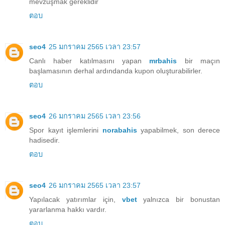
mevzuşmak gereklidir
ตอบ
seo4
25 มกราคม 2565 เวลา 23:57
Canlı haber katılmasını yapan
mrbahis
bir maçın
başlamasının derhal ardındanda kupon oluşturabilirler.
ตอบ
seo4
26 มกราคม 2565 เวลา 23:56
Spor kayıt işlemlerini
norabahis
yapabilmek, son derece
hadisedir.
ตอบ
seo4
26 มกราคม 2565 เวลา 23:57
Yapılacak yatırımlar için,
vbet
yalnızca bir bonustan
yararlanma hakkı vardır.
ตอบ