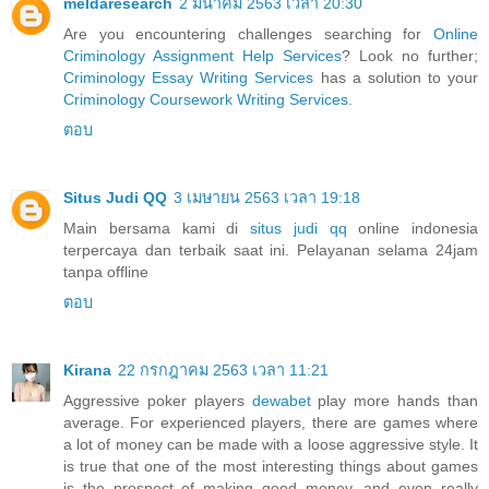
meldaresearch
2 มีนาคม 2563 เวลา 20:30
Are you encountering challenges searching for
Online
Criminology Assignment Help Services
? Look no further;
Criminology Essay Writing Services
has a solution to your
Criminology Coursework Writing Services
.
ตอบ
Situs Judi QQ
3 เมษายน 2563 เวลา 19:18
Main bersama kami di
situs judi qq
online indonesia
terpercaya dan terbaik saat ini. Pelayanan selama 24jam
tanpa offline
ตอบ
Kirana
22 กรกฎาคม 2563 เวลา 11:21
Aggressive poker players
dewabet
play more hands than
average. For experienced players, there are games where
a lot of money can be made with a loose aggressive style. It
is true that one of the most interesting things about games
is the prospect of making good money, and even really