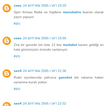
cseo
24 มกราคม 2565 เวลา 19:20
Spor firması Malta ve İngiltere
monobahis
lisanslı olarak
yayın yapıyor.
ตอบ
cseo
24 มกราคม 2565 เวลา 19:56
Zira bir gecede üst üste 12 kez
modabet
karanı geldiği an
hala gözümüzün önünde canlanıyor.
ตอบ
seo4
24 มกราคม 2565 เวลา 21:36
Rulet oyunlarında yalnızca
ganobet
tek rakama haber
oynanma kuralı yoktur.
ตอบ
seo4
24 มกราคม 2565 เวลา 22:02