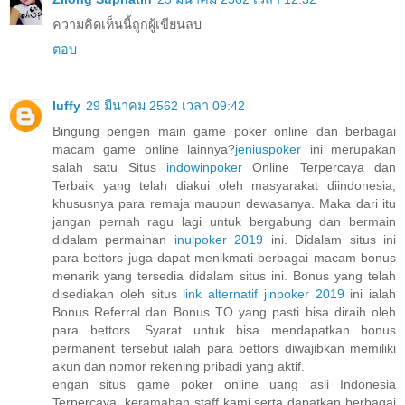
ความคิดเห็นนี้ถูกผู้เขียนลบ
ตอบ
luffy
29 มีนาคม 2562 เวลา 09:42
Bingung pengen main game poker online dan berbagai
macam game online lainnya?
jeniuspoker
ini merupakan
salah satu Situs
indowinpoker
Online Terpercaya dan
Terbaik yang telah diakui oleh masyarakat diindonesia,
khususnya para remaja maupun dewasanya. Maka dari itu
jangan pernah ragu lagi untuk bergabung dan bermain
didalam permainan
inulpoker 2019
ini. Didalam situs ini
para bettors juga dapat menikmati berbagai macam bonus
menarik yang tersedia didalam situs ini. Bonus yang telah
disediakan oleh situs
link alternatif jinpoker 2019
ini ialah
Bonus Referral dan Bonus TO yang pasti bisa diraih oleh
para bettors. Syarat untuk bisa mendapatkan bonus
permanent tersebut ialah para bettors diwajibkan memiliki
akun dan nomor rekening pribadi yang aktif.
engan situs game poker online uang asli Indonesia
Terpercaya, keramahan staff kami serta dapatkan berbagai