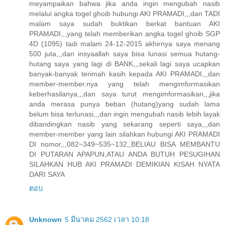
meyampaikan bahwa jika anda ingin mengubah nasib
melalui angka togel ghoib hubungi AKI PRAMADI,,,dan TADI
malam saya sudah buktikan berkat bantuan AKI
PRAMADI,,,yang telah memberikan angka togel ghoib SGP
4D (1095) tadi malam 24-12-2015 akhirnya saya menang
500 juta,,,dan insyaallah saya bisa lunasi semua hutang-
hutang saya yang lagi di BANK,,,sekali lagi saya ucapkan
banyak-banyak terimah kasih kepada AKI PRAMADI,,,dan
member-member.nya yang telah mengimformasikan
keberhasilanya,,,dan saya turut mengimformasikan,,,jika
anda merasa punya beban (hutang)yang sudah lama
belum bisa terlunasi,,,dan ingin mengubah nasib lebih layak
dibandingkan nasib yang sekarang seperti saya,,,dan
member-member yang lain silahkan hubungi AKI PRAMADI
DI nomor,,,082~349~535~132,,BELIAU BISA MEMBANTU
DI PUTARAN APAPUN,ATAU ANDA BUTUH PESUGIHAN
SILAHKAN HUB AKI PRAMADI DEMIKIAN KISAH NYATA
DARI SAYA
ตอบ
Unknown
5 มีนาคม 2562 เวลา 10:18