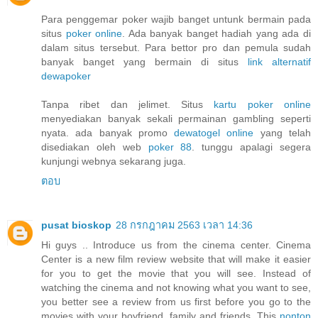
Para penggemar poker wajib banget untunk bermain pada
situs
poker online
. Ada banyak banget hadiah yang ada di
dalam situs tersebut. Para bettor pro dan pemula sudah
banyak banget yang bermain di situs
link alternatif
dewapoker
Tanpa ribet dan jelimet. Situs
kartu poker online
menyediakan banyak sekali permainan gambling seperti
nyata. ada banyak promo
dewatogel online
yang telah
disediakan oleh web
poker 88
. tunggu apalagi segera
kunjungi webnya sekarang juga.
ตอบ
pusat bioskop
28 กรกฎาคม 2563 เวลา 14:36
Hi guys .. Introduce us from the cinema center. Cinema
Center is a new film review website that will make it easier
for you to get the movie that you will see. Instead of
watching the cinema and not knowing what you want to see,
you better see a review from us first before you go to the
movies with your boyfriend, family and friends. This
nonton