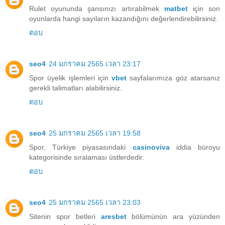
Rulet oyununda şansınızı artırabilmek
matbet
için son
oyunlarda hangi sayıların kazandığını değerlendirebilirsiniz.
ตอบ
seo4
24 มกราคม 2565 เวลา 23:17
Spor üyelik işlemleri için
vbet
sayfalarımıza göz atarsanız
gerekli talimatları alabilirsiniz.
ตอบ
seo4
25 มกราคม 2565 เวลา 19:58
Spor, Türkiye piyasasındaki
casinoviva
iddia büroyu
kategorisinde sıralaması üstlerdedir.
ตอบ
seo4
25 มกราคม 2565 เวลา 23:03
Sitenin spor betleri
aresbet
bölümünün ara yüzünden