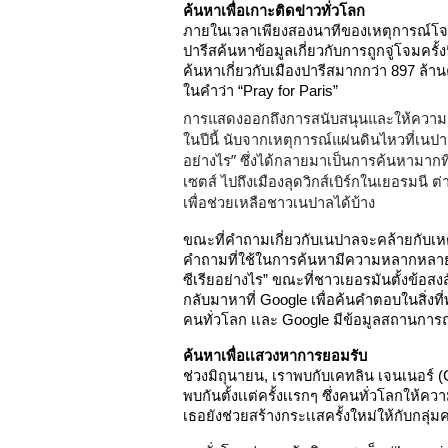
ค้นหาเพื่อเกาะติดข่าวทั่วโลก
ภายในเวลาเพียงสองนาทีของเหตุการณ์โจมตี
ปารีสค้นหาข้อมูลเกี่ยวกับการถูกจู่โจมครั
ค้นหาเกี่ยวกับเมืองปารีสมากกว่า 897 ล้า
ในคำว่า “Pray for Paris”
การแสดงออกถึงการสนับสนุนและให้ความช
ในปีนี้ นับจากเหตุการณ์แผ่นดินไหวที่เนป
อย่างไร” ซึ่งได้กลายมาเป็นการค้นหามากที่ส
เซตส์ ไปถึงเมืองลุดวิกส์เบิร์กในเยอรมนี 
ต่
เพื่อช่วยเหลือชาวเนปาลได้บ้าง 
ขณะที่คำถามเกี่ยวกับเนปาลจะคล้ายกับเหตุก
คำถามที่ใช้ในการค้นหามีความหลากหลายอ
ซีเรียอย่างไร” ขณะที่ชาวเยอรมันตั้งข้อสงส
กลับมาหาที่ Google เพื่อค้นคำตอบในสิ่งท
คนทั่วโลก เเละ Google มีข้อมูลสถานการณ์
ค้นหาเพื่อเเสวงหาการยอมรับ
ช่วงมิถุนายน, เราพบกับเคทลิน เจนเนอร์ (C
พบกันตั้งเเต่ครั้งเเรกๆ ซึ่งคนทั่วโลกให้
เธอยังช่วยสร้างกระเเสครั้งใหม่ให้กับกล