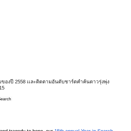
มของปี 2558 เเละติดตามอันดับชาร์ตคำค้นดาวรุ่งพุ่ง
015
Search 