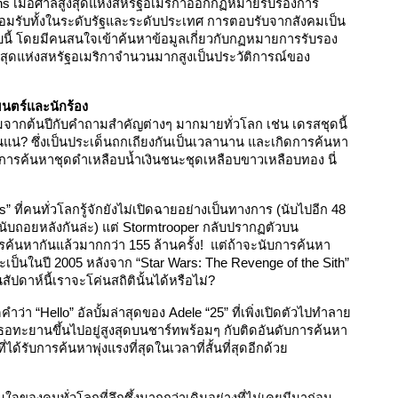
ns เมื่อศาลสูงสุดแห่งสหรัฐอเมริกาออกกฏหมายรับรองการ
ยอมรับทั้งในระดับรัฐและระดับประเทศ การตอบรับจากสังคมเป็น
ี้ โดยมีคนสนใจเข้าค้นหาข้อมูลเกี่ยวกับกฏหมายการรับรอง
สุดแห่งสหรัฐอเมริกาจำนวนมากสูงเป็นประวัติการณ์ของ 
พยนตร์และนักร้อง
มจากต้นปีกับคำถามสำคัญต่างๆ มากมายทั่วโลก เช่น เดรสชุดนี้
นแน่? ซึ่งเป็นประเด็นถกเถียงกันเป็นเวลานาน และเกิดการค้นหา
ลการค้นหาชุดดำเหลือบน้ำเงินชนะชุดเหลือบขาวเหลือบทอง นี่
ที่คนทั่วโลกรู้จักยังไม่เปิดฉายอย่างเป็นทางการ (นับไปอีก 48 
นับถอยหลังกันล่ะ) แต่ Stormtrooper กลับปรากฏตัวบน
การค้นหากันแล้วมากกว่า 155 ล้านครั้ง!  แต่ถ้าจะนับการค้นหา
เป็นในปี 2005 หลังจาก “Star Wars: The Revenge of the Sith” 
ดาห์นี้เราจะโค่นสถิตินั้นได้หรือไม่?
ำว่า “Hello” อัลบั้มล่าสุดของ Adele “25” ที่เพิ่งเปิดตัวไปทำลาย
เธอทะยานขึ้นไปอยู่สูงสุดบนชาร์ทพร้อมๆ กับติดอันดับการค้นหา
่ได้รับการค้นหาพุ่งแรงที่สุดในเวลาที่สั้นที่สุดอีกด้วย 