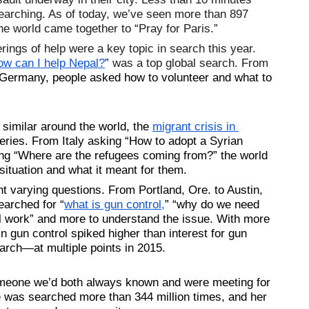
 searching. As of today, we’ve seen more than 897 
he world came together to “Pray for Paris.”
ings of help were a key topic in search this year. 
ow can I help Nepal?
” was a top global search. From 
 Germany, people asked how to volunteer and what to 
similar around the world, the 
migrant crisis in 
eries. From Italy asking “How to adopt a Syrian 
g “Where are the refugees coming from?” the world 
situation and what it meant for them. 
ht varying questions. From Portland, Ore. to Austin, 
earched for “
what is gun control,
” “why do we need 
l work” and more to understand the issue. With more 
n gun control spiked higher than interest for gun 
rch—at multiple points in 2015.
omeone we’d both always known and were meeting for 
he was searched more than 344 million times, and her 