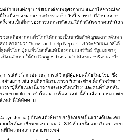
ร้ายเเรงที่กรุงปารีสเมื่อเดือนพฤศจิกายน นั่นทำให้ชาวเมือง
้งนี้ในเมืองของพวกเขาอย่างรวดเร็ว วันนี้เราพบว่ามีจำนวนการ
นครั้ง จนเป็นที่มาของการเเสดงพลังเเละให้กำลังใจจากคนทั่วโลก 
่วยเหลือจากคนทั่วโลกได้กลายเป็นหัวข้อสำคัญของการค้นหา
าลที่มีคำถามว่า “how can I help Nepal? - เราจะช่วยเนปาลได้
ุดทั่วโลก ผู้คนทั่วโลกตั้งแต่เมืองซอมเมอร์วิลล์ 
รัฐแมสซาชู
างป้อนคำถามให้กับ Google ว่าจะอาสาสมัครและบริจาคอะไร
ารณ์ทั่วโลก เช่น เหตุการณ์วิกฤติผู้อพยพลี้ภัยในยุโรป  ซึ่ง
ย่างมาก เช่น คนอิตาลีถามเราว่า “เราจะช่วยเด็กกำพร้าชาว
ัยว่า “ผู้ลี้ภัยเหล่านี้มาจากประเทศไหนบ้าง” และคนทั่วโลกหัน
ี่พวกเขาสงสัย เราเข้าใจว่าการค้นหาเหล่านี้ล้วนมีความหมายต่อ
เหล่านี้ให้ติดตาม
aitlyn Jenner) เป็นคนดังที่พวกเรารู้จักเธอเป็นอย่างดีเเละเคย
ความสนใจค้นหาชื่อของเธอมากกว่า 344 ล้านครั้ง เเละเรื่องราวของ
ุ่มคนที่มีความหลากหลายทางเพศ