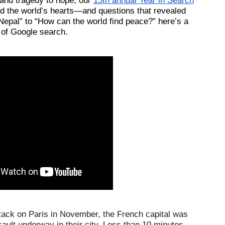
nd tragedy to hope, our 
15th annual Year in Search
 the world’s hearts—and questions that revealed 
epal” to “How can the world find peace?” here’s a 
 of Google search.
Within two minutes of the deadly attack on Paris in November, the French capital was 
sault underway in their city. Less than 10 minutes 