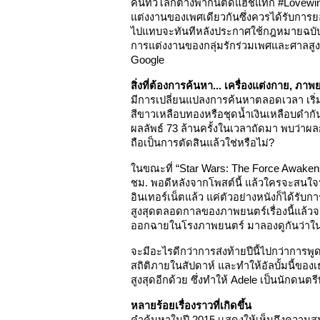
คนทั่วโลกต่างพากันติดแฮชแท็ก #Lovewi
แต่งงานของเพศเดียวกันซึ่งควรได้รับการ
ไปแทบจะทันทีหลังประกาศใช้กฎหมายฉบับน
การแต่งงานของกลุ่มรักร่วมเพศและศาลสูง
Google 
สิ่งที่ต้องการค้นหา... เครื่องแต่งกาย, ภา
มีการเปลี่ยนแปลงการค้นหาตลอดเวลา เริ่
สีขาวเหลือบทองหรือชุดน้ำเงินเหลือบดำกั
ผลลัพธ์ 73 ล้านครั้งในเวลาถัดมา พบว่าผ
ถือเป็นการตัดสินแล้วใช่หรือไม่?
ในขณะที่ “Star Wars: The Force Awakens” 
ชม. พอดีหลังจากโพสต์นี้ แล้วใครจะสนใจ
อินเทอร์เน็ตแล้ว แค่ตัวอย่างหนังก็ได้รับ
สูงสุดตลอดกาลของภาพยนตร์เรื่องนี้แล้วจะ
ออกฉายในโรงภาพยนตร์ มาลองดูกันว่าในสัป
จะมีอะไรดีกว่าการส่งท้ายปีนี้ไปกว่าการพูดค
สถิติภายในสัปดาห์ และทำให้อัลบั้มนี้ของ
สูงสุดอีกด้วย ซึ่งทำให้ Adele เป็นนักดนตรีที
หลายร้อยเรื่องราวที่เกิดขึ้น