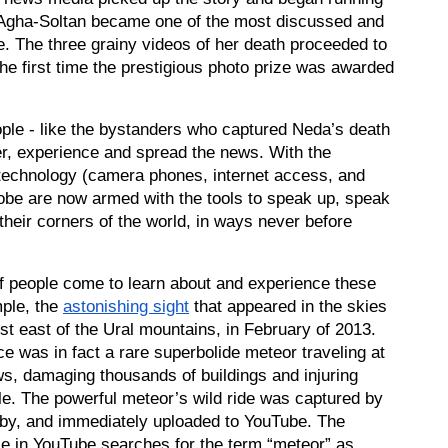
 Agha-Soltan became one of the most discussed and 
. The three grainy videos of her death proceeded to 
e first time the prestigious photo prize was awarded 
ple - like the bystanders who captured Neda’s death 
, experience and spread the news. With the 
l technology (camera phones, internet access, and 
obe are now armed with the tools to speak up, speak 
heir corners of the world, in ways never before 
f people come to learn about and experience these 
ple, the 
astonishing sight
 that appeared in the skies 
st east of the Ural mountains, in February of 2013. 
e was in fact a rare superbolide meteor traveling at 
s, damaging thousands of buildings and injuring 
e. The powerful meteor’s wild ride was captured by 
y, and immediately uploaded to YouTube. The 
e in YouTube searches for the term “meteor” as 