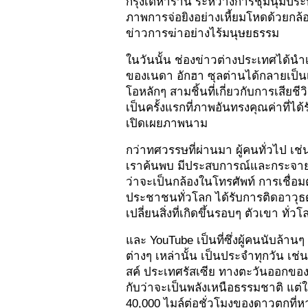
กรุงเตหาราน ระหว่างการชุมนุมประท
ภาพการจ่อยิงอย่างเหี้ยมโหดด้วยกล
ข่าวการฆ่าอย่างไร้มนุษยธรรม
ในวันนั้น ช่องข่าวต่างประเทศได้นำเส
ของเนดา อักฮา ซุลต่านได้กลายเป็นเรื
โอหลักๆ สามชิ้นที่เกี่ยวกับการเสียช
เป็นครั้งแรกที่ภาพอันทรงคุณค่าที่ได
เปิดเผยภาพนาม
กว่าทศวรรษที่ผ่านมา ผู้คนทั่วไป เช
เราค้นพบ มีประสบการณ์และกระจายข
ว่าจะเป็นกล้องในโทรศัพท์ การเชื่อมต
ประชาชนทั่วโลก ได้รับการติดอาวุธด้
เปลี่ยนสิ่งที่เกิดขึ้นรอบๆ ตัวเขา ทั่ว
และ YouTube เป็นที่ซึ่งผู้คนนับล้า
ต่างๆ เหล่านั้น เป็นประจำทุกวัน เช่น
สค์
 ประเทศรัสเซีย ทางตะวันออกของภูเ
กับว่าจะเป็นพลังเหนือธรรมชาติ แต่
40,000 ไมล์ต่อชั่วโมงของดาวตกที