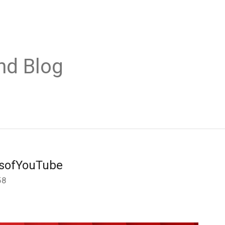
nd Blog
rsofYouTube
58