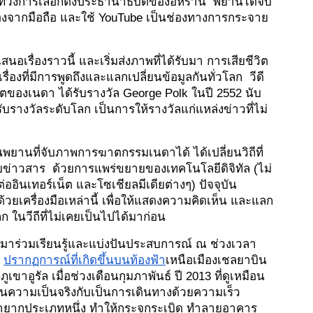
้วงการเลือกตั้งประธานาธิบดีของอิหร่าน  พยานได้จับ
้องจากมือถือ และใช้ YouTube เป็นช่องทางการกระจาย
นอเรื่องราวนี้ และเริ่มส่งภาพที่ได้รับมา การเสียชีวิต
่องที่มีการพูดถึงและแลกเปลี่ยนข้อมูลกันทั่วโลก  วีดี
ีวิตของเนดา ได้รับรางวัล George Polk ในปี 2552 นับ
้รับรางวัลระดับโลก เป็นการให้รางวัลแก่แหล่งข่าวที่ไม่
่นพยานที่จับภาพการฆาตกรรมเนดาได้ ได้เปลี่ยนวิถีที่
่าวสาร  ด้วยการแพร่ขยายของเทคโนโลยีดิจิทัล (ไม่
่ออินเทอร์เน็ต และโซเชียลมีเดียต่างๆ) ปัจจุบัน 
วยเครื่องมือเหล่านี้ เพื่อให้แสดงความคิดเห็น และแลก
โลก ในวีถีที่ไม่เคยเป็นไปได้มาก่อน
นๆ มาร่วมเรียนรู้และแบ่งปันประสบการณ์ ณ ช่วงเวลา
 
ปรากฏการณ์ที่เกิดขึ้นบนท้องฟ้า
เหนือเมือง
เชลยาบิน
ขาอูรัล เมื่อช่วงเดือนกุมภาพันธ์ ปี 2013 ที่ดูเหมือน
ในความเป็นจริงกับเป็นการเดินทางด้วยความเร็ว 
่หายากประเภทหนึ่ง ทำให้กระจกระเบิด ทำลายอาคาร