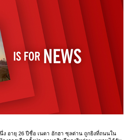
่ง อายุ 26 ปีชื่อ เนดา อักฮา ซุลต่าน ถูกยิงที่ถนนใน