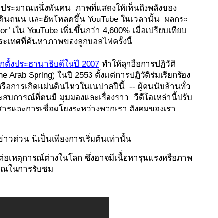
็บประมาณหนึ่งพันคน  ภาพที่แสดงให้เห็นถึงพลังของ
ดินถนน และอัพโหลดขึ้น YouTube ในเวลานั้น  ผลกระ
’ เใน YouTube เพิ่มขึ้นกว่า 4,600% เมื่อเปรียบเทียบ
ประเทศที่ค้นหาภาพของลูกบอลไฟครั้งนี้
กตั้งประธานาธิบดีในปี 2007
ทำให้ลุกฮือการปฏิวัติ
rab Spring) ในปี 2553 ตั้งเเต่การปฏิวัติร่มเรียกร้อง
ือการเกิดแผ่นดินไหวในเนปาลปีนี้  -- ผู้คนนับล้านทั่ว
สบการณ์ที่ตนมี มุมมองและเรื่องราว  วีดีโอเหล่านี้ปรับ
ข่าวสารและการเชื่อมโยงระหว่างพวกเรา สังคมของเรา 
าวด่วน นี่เป็นเพียงการเริ่มต้นเท่านั้น
ต่อเหตุการณ์ต่างในโลก ซึ่งอาจมีเนื้่อหารุนแรงหรือภาพ
ญาณในการรับชม