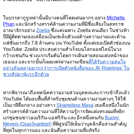
ในบรรดากูรูเหล่านั้นมีบางคนที่โดดเด่นมากๆ อย่าง
Michelle 
Phan
เเละนักสร้างสรรค์ด้านความงามที่มีชื่อเสียงในสหราช
อาณาจักรอย่าง
Zoella
ซึ่งเเค่เฉพาะ Zoella คนเดียว ในช่วงห้า
ปีมีผู้ติดตามเธอเสมือนเป็นเซเล็บตัวแม่ด้านความงามและด้าน
แฟชั่นมากถึง 7.8 ล้านคน บน YouTube ตั้งแต่เธอเปิดตัวช่องบน 
YouTube  Zoella ประสบความสำเร็จบนโลกออฟไลน์ในวง
กว้างเช่นกัน ช่วงเเรกเริ่มต้นโดยการเดินสายสอนแต่งหน้าของ
เธอเอง เเละจากนั้นก็เผยเเพร่ผ่านงานเขียน
ที่ได้รับความสนใจ
อย่างล้นหลามมากกว่าการเปิดตัวหนังสือของ JK Rowlings' ใน
ช่วงสัปดาห์เเรกอีกด้วย
หากพิจารณาถึงเทคนิคความงามส่วนบุคคลเเละการเข้าถึงเเล้ว 
YouTube ได้มอบพื้นที่สำหรับชุมชนด้านความงามต่างๆ ให้ใช้
เป็นเวทีสื่อกลาง อย่างสาว 
Shameless Maya
 เธอคือหนึ่งในนัก
สร้างสรรค์ด้านความงามที่ให้ความรู้การจัดเเต่งทรงผมที่หยิก 
เเก่ชุมชนชาวอเมริกัน-เเอฟริกัน เเละอีกหนึ่งคนกับ 
Bunny 
Meyers (Grav3yardgirl)
 ที่พิสูจน์ให้เห็นว่าบุคลิกคือส่วนสำคัญ
ที่สุดในทุกการมอง และนั่นคือความงามที่เเท้จริง