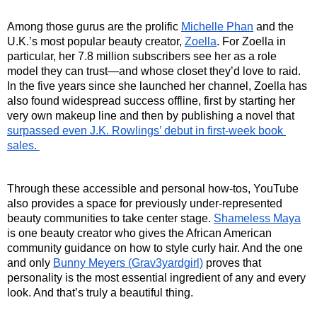
Among those gurus are the prolific 
Michelle Phan
 and the 
U.K.’s most popular beauty creator, 
Zoella
. For Zoella in 
particular, her 7.8 million subscribers see her as a role 
model they can trust—and whose closet they’d love to raid. 
In the five years since she launched her channel, Zoella has 
also found widespread success offline, first by starting her 
very own makeup line and then by publishing a novel that 
surpassed even J.K. Rowlings’ debut in first-week book 
sales. 
Through these accessible and personal how-tos, YouTube 
also provides a space for previously under-represented 
beauty communities to take center stage. 
Shameless Maya
is one beauty creator who gives the African American 
community guidance on how to style curly hair. And the one 
and only 
Bunny Meyers (Grav3yardgirl)
 proves that 
personality is the most essential ingredient of any and every 
look. And that’s truly a beautiful thing.