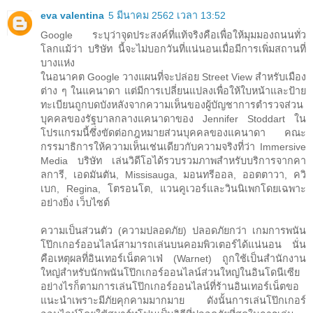
eva valentina
5 มีนาคม 2562 เวลา 13:52
Google ระบุว่าจุดประสงค์ที่แท้จริงคือเพื่อให้มุมมองถนนทั่ว
โลกแม้ว่า บริษัท นี้จะไม่บอกวันที่แน่นอนเมื่อมีการเพิ่มสถานที่
บางแห่ง
ในอนาคต Google วางแผนที่จะปล่อย Street View สำหรับเมือง
ต่าง ๆ ในแคนาดา แต่มีการเปลี่ยนแปลงเพื่อให้ใบหน้าและป้าย
ทะเบียนถูกบดบังหลังจากความเห็นของผู้บัญชาการตำรวจส่วน
บุคคลของรัฐบาลกลางแคนาดาของ Jennifer Stoddart ใน
โปรแกรมนี้ซึ่งขัดต่อกฎหมายส่วนบุคคลของแคนาดา คณะ
กรรมาธิการให้ความเห็นเช่นเดียวกับความจริงที่ว่า Immersive
Media บริษัท เล่นวิดีโอได้รวบรวมภาพสำหรับบริการจากคา
ลการี, เอดมันตัน, Missisauga, มอนทรีออล, ออตตาวา, ควิ
เบก, Regina, โตรอนโต, แวนคูเวอร์และวินนิเพกโดยเฉพาะ
อย่างยิ่ง เว็บไซต์
ความเป็นส่วนตัว (ความปลอดภัย) ปลอดภัยกว่า เกมการพนัน
โป๊กเกอร์ออนไลน์สามารถเล่นบนคอมพิวเตอร์ได้แน่นอน นั่น
คือเหตุผลที่อินเทอร์เน็ตคาเฟ่ (Warnet) ถูกใช้เป็นสำนักงาน
ใหญ่สำหรับนักพนันโป๊กเกอร์ออนไลน์ส่วนใหญ่ในอินโดนีเซีย
อย่างไรก็ตามการเล่นโป๊กเกอร์ออนไลน์ที่ร้านอินเทอร์เน็ตขอ
แนะนำเพราะมีภัยคุกคามมากมาย ดังนั้นการเล่นโป๊กเกอร์