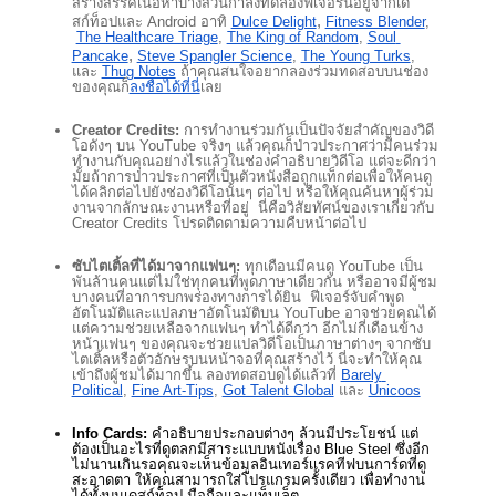
สร้างสรรค์เนื้อหาบางส่วนกำลังทดลองฟีเจอร์นี้อยู่จากเด
,
สก์ท็อปและ Android อาทิ 
Dulce Delight
Fitness Blender
,
The Healthcare Triage
,
The King of Random
,
Soul 
,
Pancake
Steve Spangler Science
,
The Young Turks
, 
และ
Thug Notes
 ถ้าคุณสนใจอยากลองร่วมทดสอบบนช่อง
ของคุณก็
ลงชื่อได้ที่นี่
เลย 
Creator Credits:
 การทำงานร่วมกันเป็นปัจจัยสำคัญของวิดี
โอดังๆ บน YouTube จริงๆ แล้วคุณก็ป่าวประกาศว่ามีคนร่วม
ทำงานกับคุณอย่างไรแล้วในช่องคำอธิบายวิดีโอ แต่จะดีกว่า
มั้ยถ้าการป่าวประกาศที่เป็นตัวหนังสือถูกแท็กต่อเพื่อให้คนดู
ได้คลิกต่อไปยังช่องวิดีโอนั้นๆ ต่อไป หรือให้คุณค้นหาผู้ร่วม
งานจากลักษณะงานหรือที่อยู่  นี่คือวิสัยทัศน์ของเราเกี่ยวกับ 
Creator Credits โปรดติดตามความคืบหน้าต่อไป 
ซับไตเติ้ลที่ได้มาจากแฟนๆ: 
ทุกเดือนมีคนดู YouTube เป็น
พันล้านคนแต่ไม่ใช่ทุกคนที่พูดภาษาเดียวกัน หรืออาจมีผู้ชม
บางคนที่อาการบกพร่องทางการได้ยิน  ฟีเจอร์จับคำพูด
อัตโนมัติและแปลภษาอัตโนมัติบน YouTube อาจช่วยคุณได้ 
แต่ความช่วยเหลือจากแฟนๆ ทำได้ดีกว่า อีกไม่กี่เดือนข้าง
หน้าแฟนๆ ของคุณจะช่วยแปลวิดีโอเป็นภาษาต่างๆ จากซับ
ไตเติ้ลหรือตัวอักษรบนหน้าจอที่คุณสร้างไว้ นี่จะทำให้คุณ
เข้าถึงผู้ชมได้มากขึ้น ลองทดสอบดูได้แล้วที่ 
Barely 
Political
,
Fine Art-Tips
,
Got Talent Global
 และ
Unicoos
Info Cards: 
คำอธิบายประกอบต่างๆ ล้วนมีประโยชน์ แต่
ต้องเป็นอะไรที่ดูตลกมีสาระเเบบหนังเรื่อง Blue Steel ซึ่งอีก
ไม่นานเกินรอคุณจะเห็นข้อมูลอินเทอร์เเรคทีฟบนการ์ดที่ดู
สะอาดตา ให้คุณสามารถใส่โปรแกรมครั้งเดียว เพื่อทำงาน
ได้ทั้งบนเดสก์ท็อป มือถือและแท็บเล็ต