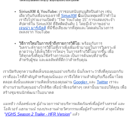
SiriusXM & YouTube:
 เราชอบสนับสนุนศิลปินต่างๆ เช่น
เดียวกันกับเพื่อนของเราที่
Si
riusXM
 น
ั่นเป็นเหตุผลที่ว่าทำไม
เราถึงไปร่วมงานเปิดตัว “The YouTube 15” การแสดงประจำ
สัปดาห์ใน SiriusXM ที่ฮิตติดอันดับ 1 โดยมีเจ้าภาพอย่าง 
เจนน่า มาร์เบิลส์
 ที่มีชื่อเสียงมากที่สุดและโดดเด่นในวงการ
เพลงจาก YouTube
วิธีการใหม่ในการเข้าถึงรายการวิดีโอ:
 พร้อมกับการ
วิเคราะห์รายการวิดีโอที่เราเพิ่งเพิ่มเข้ามาอยู่ในการวิเคราะห์ 
คาดว่าจะได้เห็นวิธีการใหม่ๆ ในการสร้างวิดีโอมากขึ้น เพื่อ
ให้ทุกครั้งที่คุณใช้สร้างการแปล เป็นการค้นพบที่ง่ายขึ้น
สำหรับผู้ชม และผลลัพท์ที่ดีกว่าสำหรับคุณ
เราเปิดรับทุกความคิดเห็นของคุณอย่างจริงจัง นั่นก็เพราะว่าสิ่งที่คุณบอกกับ
เราคืออะไรที่สำคัญสำหรับคุณนั่นเอง เราจึงให้ความสำคัญกับเรื่องนี้มาโดย
ตลอด ดังนั้นแสดงความคิดเห็นของคุณผ่าน 
Google+ 
และ 
Twitter
 เราจะ
ทำงานร่วมกับคุณอย่างใกล้ชิด เพื่อนำฟีเจอร์ต่างๆ เหล่านั้นมามอบให้คุณ เพื่อ
สร้างชุมชนนักพัฒนาในอนาคต
แมทธิว กล็อตซ์แบช ผู้อำนวยการฝ่ายบริหารผลิตภัณฑ์เพื่อผู้สร้างสรรค์ และ 
โอลิเวอร์ แฮกมานน์ รองประธานฝ่ายวิศวกรรมเพื่อผู้สร้างสรรค์ ล่าสุดได้ชม
“
VGHS Season 2 Trailer - HFR Version
” 
แล้ว