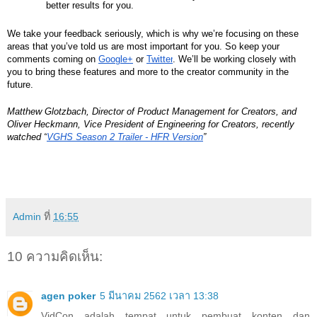
better results for you.
We take your feedback seriously, which is why we’re focusing on these 
areas that you’ve told us are most important for you. So keep your 
comments coming on
Google+
 or
Twitter
. We’ll be working closely with 
you to bring these features and more to the creator community in the 
future.
Matthew Glotzbach, Director of Product Management for Creators, and 
Oliver Heckmann, Vice President of Engineering for Creators, recently 
watched “
VGHS Season 2 Trailer - HFR Version
”
Admin
ที่
16:55
10 ความคิดเห็น:
agen poker
5 มีนาคม 2562 เวลา 13:38
VidCon adalah tempat untuk pembuat konten dan