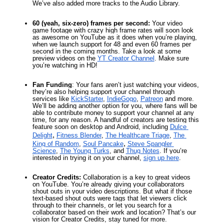
We’ve also added more tracks to the Audio Library.
60 (yeah, six-zero) frames per second:
 Your video 
game footage with crazy high frame rates will soon look 
as awesome on YouTube as it does when you’re playing, 
when we launch support for 48 and even 60 frames per 
second in the coming months. Take a look at some 
preview videos on the
YT Creator Channel
. Make sure 
you’re watching in HD!
Fan Funding
: Your fans aren’t just watching your videos, 
they’re also helping support your channel through 
services like
KickStarter
,
IndieGogo
,
Patreon
 and more. 
We’ll be adding another option for you, where fans will be 
able to contribute money to support your channel at any 
time, for any reason. A handful of creators are testing this 
feature soon on desktop and Android, including
Dulce 
,
Delight
Fitness Blender
,
The Healthcare Triage
,
The 
,
King of Random
,
Soul Pancake
Steve Spangler 
Science
,
The Young Turks
, and
Thug Notes
. If you’re 
interested in trying it on your channel,
sign up here
.
Creator Credits:
 Collaboration is a key to great videos 
on YouTube. You’re already giving your collaborators 
shout outs in your video descriptions. But what if those 
text-based shout outs were tags that let viewers click 
through to their channels, or let you search for a 
collaborator based on their work and location? That’s our 
vision for Creator Credits, stay tuned for more.