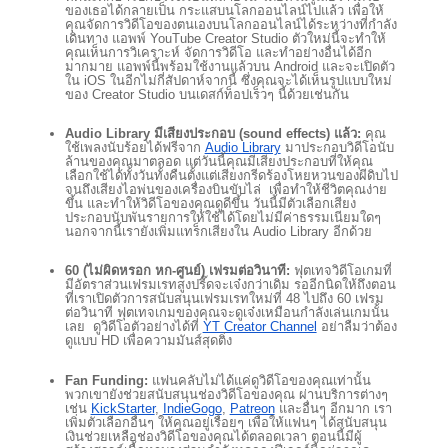
ของเธอได้กลายเป็น กระแสบนโลกออนไลน์ไปแล้ว เพื่อให้
คุณจัดการวิดีโอของตนเองบนโลกออนไลน์ได้ระหว่างที่กำลัง
เดินทาง แอพพ์ YouTube Creator Studio ตัวใหม่นี้จะทำให้
คุณเห็นการวิเคราะห์ จัดการวิดีโอ และทำอย่างอื่นได้อีก
มากมาย แอพพ์นี้พร้อมใช้งานแล้วบน Android และจะเปิดตัว
ใน iOS ในอีกไม่กี่สัปดาห์จากนี้ ซึ่งคุณจะได้เห็นรูปแบบใหม่
ของ Creator Studio บนเดสก์ท็อปเร็วๆ นี้ด้วยเช่นกัน 
Audio Library มีเสียงประกอบ (sound effects) แล้ว: 
คุณ
ใช้เพลงนับร้อยได้ฟรีจาก 
Audio Library
 มาประกอบวิดีโอนับ
ล้านของคุณมาตลอด แต่วันนี้คุณมีเสียงประกอบที่ให้คุณ
เลือกใช้ได้ทั้งวันทั้งคืนตั้งแต่เสียงกรีดร้องโหยหวนของผีดิบไป
จนถึงเสียงไอพ่นของเครื่องบินขับไล่  เพื่อทำให้ชีวิตคุณง่าย
ขึ้น และทำให้วิดีโอของคุณดูดีขึ้น วันนี้มีตัวเลือกเสียง
ประกอบนับพันรายการให้ใช้ได้โดยไม่มีค่าธรรมเนียมใดๆ 
นอกจากนี้เรายังเพิ่มแทร็กเสียงใน Audio Library อีกด้วย
60 (ไม่ผิดหรอก หก-ศูนย์) เฟรมต่อวินาที:
 ฟุตเทจวิดีโอเกมที่
มีอัตราส่วนเฟรมเรทสูงปรี๊ดจะเจ๋งกว่าเดิม รออีกนิดให้ถึงตอน
ที่เราเปิดตัวการสนับสนุนเฟรมเรทใหม่ที่ 48 ไปถึง 60 เฟรม
ต่อวินาที ฟุตเทจเกมของคุณจะดูเจ๋งเหมือนกำลังเล่นเกมนั้น
เลย  ดูวิดีโอตัวอย่างได้ที่ 
YT Creator Channel
 อย่าลืมว่าต้อง
ดูแบบ HD เพื่อความมันส์สุดติ่ง
Fan Funding:
 แฟนคลับไม่ได้แค่ดูวิดีโอของคุณเท่านั้น 
พวกเขายังช่วยสนับสนุนช่องวิดีโอของคุณ ผ่านบริการต่างๆ 
เช่น 
KickStarter
,
IndieGogo
,
Patreon
 และอื่นๆ อีกมาก เรา
เพิ่มตัวเลือกอื่นๆ ให้คุณอยู่เรื่อยๆ เพื่อให้แฟนๆ ได้สนับสนุน
เงินช่วยเหลือช่องวิดีโอของคุณได้ตลอดเวลา ตอนนี้มีผู้