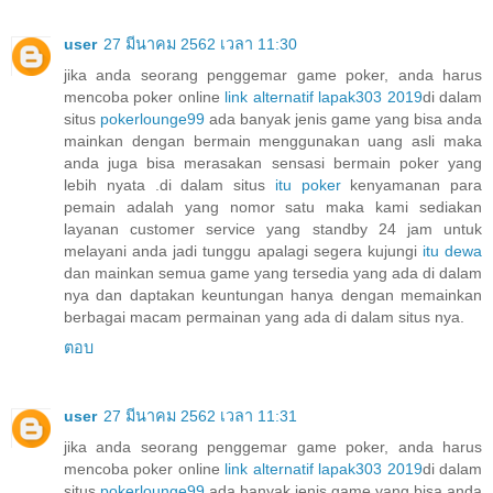
user
27 มีนาคม 2562 เวลา 11:30
jika anda seorang penggemar game poker, anda harus
mencoba poker online
link alternatif lapak303 2019
di dalam
situs
pokerlounge99
ada banyak jenis game yang bisa anda
mainkan dengan bermain menggunakan uang asli maka
anda juga bisa merasakan sensasi bermain poker yang
lebih nyata .di dalam situs
itu poker
kenyamanan para
pemain adalah yang nomor satu maka kami sediakan
layanan customer service yang standby 24 jam untuk
melayani anda jadi tunggu apalagi segera kujungi
itu dewa
dan mainkan semua game yang tersedia yang ada di dalam
nya dan daptakan keuntungan hanya dengan memainkan
berbagai macam permainan yang ada di dalam situs nya.
ตอบ
user
27 มีนาคม 2562 เวลา 11:31
jika anda seorang penggemar game poker, anda harus
mencoba poker online
link alternatif lapak303 2019
di dalam
situs
pokerlounge99
ada banyak jenis game yang bisa anda