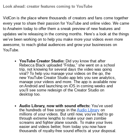
Look ahead: creator features coming to YouTube
VidCon is 
the
 place where thousands of creators and fans come together 
every year to share their passion for YouTube and online video. We came 
to Anaheim today to offer them a sneak preview of new features and 
updates we’re releasing in the coming months. Here’s a look at the things 
we’ve been working on to help you make more your videos even more 
awesome, to reach global audiences and grow your businesses on 
YouTube.
YouTube Creator Studio:
 Did you know that after 
Rebecca Black uploaded “Friday,” she went on a school 
trip, not knowing for several days the video was going 
viral? To help you manage your videos on the go, the 
new YouTube Creator Studio app lets you see analytics, 
manage your videos and more. The app is available now 
on Android and launching on iOS in coming weeks and 
you’ll see some redesign of the Creator Studio on 
desktop too.
Audio Library, now with sound effects: 
You’ve used 
the hundreds of free songs in the
Audio Library
 on 
millions of your videos. But until now, you’ve had to go 
through extreme lengths to make your own zombie 
screams and fighter plane sounds. To make your lives 
easier and videos better, from today you now have 
thousands of royalty-free sound effects at your disposal. 