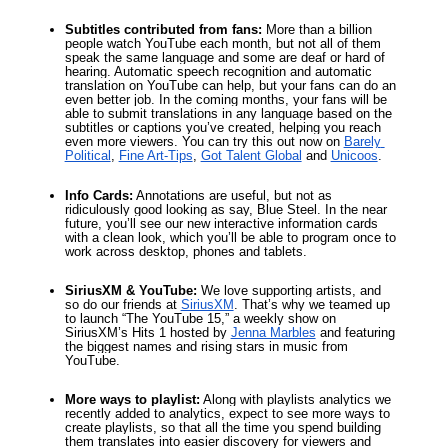
Subtitles contributed from fans: 
More than a billion 
people watch YouTube each month, but not all of them 
speak the same language and some are deaf or hard of 
hearing. Automatic speech recognition and automatic 
translation on YouTube can help, but your fans can do an 
even better job. In the coming months, your fans will be 
able to submit translations in any language based on the 
subtitles or captions you’ve created, helping you reach 
even more viewers. You can try this out now on
Barely 
Political
,
Fine Art-Tips
,
Got Talent Global
 and
Unicoos
.
Info Cards:
 Annotations are useful, but not as 
ridiculously good looking as say, Blue Steel. In the near 
future, you’ll see our new interactive information cards 
with a clean look, which you’ll be able to program once to 
work across desktop, phones and tablets.
SiriusXM & YouTube:
 We love supporting artists, and 
so do our friends at
SiriusXM
. That’s why we teamed up 
to launch “The YouTube 15,” a weekly show on 
SiriusXM’s Hits 1 hosted by
Jenna Marbles
 and featuring 
the biggest names and rising stars in music from 
YouTube.
More ways to playlist:
 Along with playlists analytics we 
recently added to analytics, expect to see more ways to 
create playlists, so that all the time you spend building 
them translates into easier discovery for viewers and 