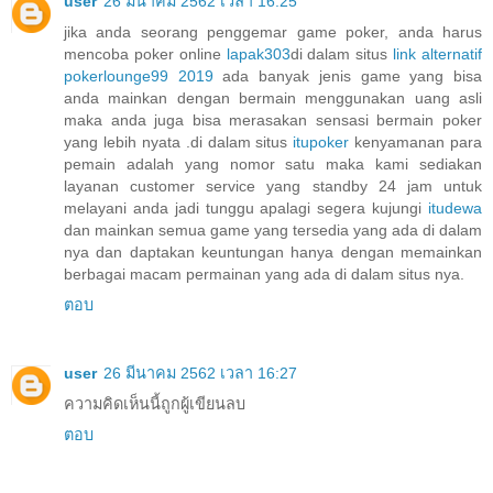
user
26 มีนาคม 2562 เวลา 16:25
jika anda seorang penggemar game poker, anda harus
mencoba poker online
lapak303
di dalam situs
link alternatif
pokerlounge99 2019
ada banyak jenis game yang bisa
anda mainkan dengan bermain menggunakan uang asli
maka anda juga bisa merasakan sensasi bermain poker
yang lebih nyata .di dalam situs
itupoker
kenyamanan para
pemain adalah yang nomor satu maka kami sediakan
layanan customer service yang standby 24 jam untuk
melayani anda jadi tunggu apalagi segera kujungi
itudewa
dan mainkan semua game yang tersedia yang ada di dalam
nya dan daptakan keuntungan hanya dengan memainkan
berbagai macam permainan yang ada di dalam situs nya.
ตอบ
user
26 มีนาคม 2562 เวลา 16:27
ความคิดเห็นนี้ถูกผู้เขียนลบ
ตอบ