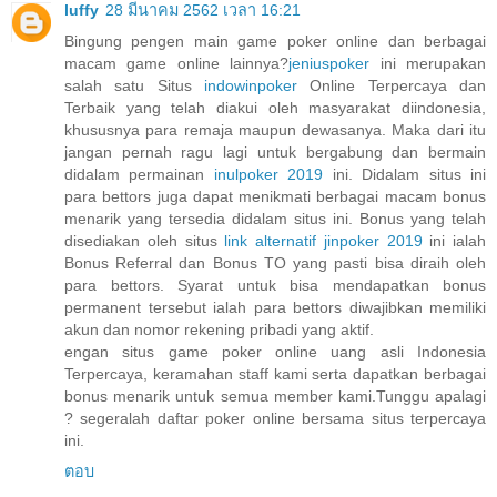
luffy
28 มีนาคม 2562 เวลา 16:21
Bingung pengen main game poker online dan berbagai
macam game online lainnya?
jeniuspoker
ini merupakan
salah satu Situs
indowinpoker
Online Terpercaya dan
Terbaik yang telah diakui oleh masyarakat diindonesia,
khususnya para remaja maupun dewasanya. Maka dari itu
jangan pernah ragu lagi untuk bergabung dan bermain
didalam permainan
inulpoker 2019
ini. Didalam situs ini
para bettors juga dapat menikmati berbagai macam bonus
menarik yang tersedia didalam situs ini. Bonus yang telah
disediakan oleh situs
link alternatif jinpoker 2019
ini ialah
Bonus Referral dan Bonus TO yang pasti bisa diraih oleh
para bettors. Syarat untuk bisa mendapatkan bonus
permanent tersebut ialah para bettors diwajibkan memiliki
akun dan nomor rekening pribadi yang aktif.
engan situs game poker online uang asli Indonesia
Terpercaya, keramahan staff kami serta dapatkan berbagai
bonus menarik untuk semua member kami.Tunggu apalagi
? segeralah daftar poker online bersama situs terpercaya
ini.
ตอบ