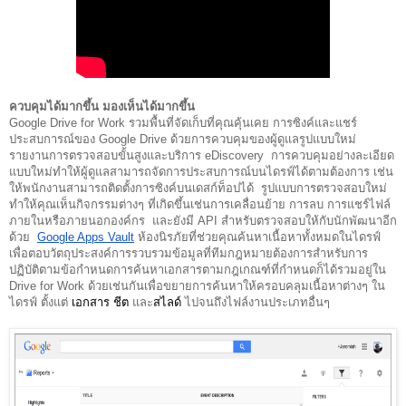
ควบคุมได้มากขึ้น มองเห็นได้มากขึ้น
Google Drive for Work รวมพื้นที่จัดเก็บที่คุณคุ้นเคย การซิงค์และแชร์
ประสบการณ์ของ Google Drive ด้วยการควบคุมของผู้ดูแลรูปแบบใหม่ 
รายงานการตรวจสอบขั้นสูงและบริการ eDiscovery  การควบคุมอย่างละเอียด
แบบใหม่ทำให้ผู้ดูแลสามารถจัดการประสบการณ์บนไดรฟ์ได้ตามต้องการ เช่น
ให้พนักงานสามารถติดตั้งการซิงค์บนเดสก์ท็อปได้  รูปแบบการตรวจสอบใหม่
ทำให้คุณเห็นกิจกรรมต่างๆ ที่เกิดขึ้นเช่นการเคลื่อนย้าย การลบ การแชร์ไฟล์
ภายในหรือภายนอกองค์กร  และยังมี API สำหรับตรวจสอบให้กับนักพัฒนาอีก
ด้วย  
Google Apps Vault
 ห้องนิรภัยที่ช่วยคุณค้นหาเนื้อหาทั้งหมดในไดรฟ์
เพื่อตอบวัตถุประสงค์การรวบรวมข้อมูลที่ทีมกฎหมายต้องการสำหรับการ
ปฏิบัติตามข้อกำหนดการค้นหาเอกสารตามกฎเกณฑ์ที่กำหนดก็ได้รวมอยู่ใน 
Drive for Work ด้วยเช่นกันเพื่อขยายการค้นหาให้ครอบคลุมเนื้อหาต่างๆ ใน
ไดรฟ์ ตั้งแต่ 
เอกสาร
ชีต
 และ
สไลด์
 ไปจนถึงไฟล์งานประเภทอื่นๆ 