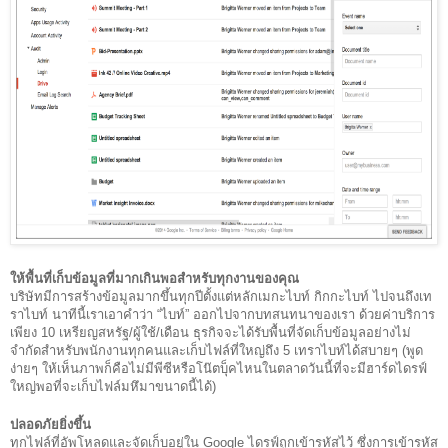
ให้พื้นที่เก็บข้อมูลที่มากเกินพอสำหรับทุกงานของคุณ 
บริษัทมีการสร้างข้อมูลมากขึ้นทุกปีตั้งแต่หลักเมกะไบท์ กิกกะไบท์ ไปจนถึงเท
ราไบท์ นาทีนี้เราเอาคำว่า “ไบท์” ออกไปจากบทสนทนาของเรา ด้วยค่าบริการ
เพียง 10 เหรียญสหรัฐ/ผู้ใช้/เดือน ธุรกิจจะได้รับพื้นที่จัดเก็บข้อมูลอย่างไม่
จำกัดสำหรับพนักงานทุกคนและเก็บไฟล์ที่ใหญ่ถึง 5 เทราไบท์ได้สบายๆ (พูด
ง่ายๆ ให้เห็นภาพก็คือไม่มีพีซีหรือโน๊ตบุ็คไหนในตลาดวันนี้ที่จะมีฮาร์ดไดรฟ์
ใหญ่พอที่จะเก็บไฟล์มหึมาขนาดนี้ได้) 
ปลอดภัยยิ่งขึ้น
ทุกไฟล์ที่อัพโหลดและจัดเก็บอยู่ใน Google ไดรฟ์ถูกเข้ารหัสไว้ ซึ่งการเข้ารหัส