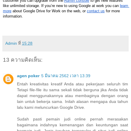
customer you can upgrade from the 
Admin console
 to get new features 
like unlimited storage. If you’re new to using Google at work you can 
learn 
more
 about Google Drive for Work on the web, or 
contact us
 for more 
information.
Admin
ที่
15:28
13 ความคิดเห็น:
agen poker
5 มีนาคม 2562 เวลา 13:39
Entah kreativitas kreatif Anda atau pekerjaan seluruh tim
Tetapi file-file itu sama sekali tidak berguna jika Anda tidak
dapat menggunakannya atau membaginya dengan orang
lain untuk bekerja sama. Inilah alasan mengapa dua tahun
lalu kami meluncurkan Google Drive.
Sudah pasti pemain judi online pernah merasakan
bagaimana indahnya kemenangan dan keuntungan saat
bermain judi. Jenis taruhan terpopuler di situs judi online