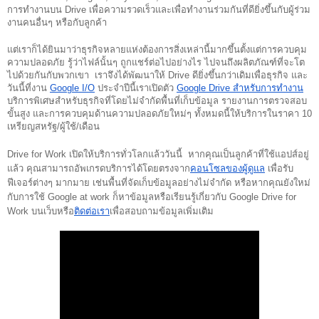
การทำงานบน Drive เพื่อความรวดเร็วและเพื่อทำงานร่วมกันที่ดียิ่งขึ้นกับผู้ร่วม
งานคนอื่นๆ หรือกับลูกค้า 
แต่เราก็ได้ยินมาว่าธุรกิจหลายแห่งต้องการสิ่งเหล่านี้มากขึ้นตั้งแต่การควบคุม 
ความปลอดภัย รู้ว่าไฟล์นั้นๆ ถูกแชร์ต่อไปอย่างไร ไปจนถึงผลิตภัณฑ์ที่จะโต
ไปด้วยกันกับพวกเขา  เราจึงได้พัฒนาให้ Drive ดียิ่งขึ้นกว่าเดิมเพื่อธุรกิจ และ
วันนี้ที่งาน 
Google I/O
 ประจำปีนี้เราเปิดตัว 
Google Drive สำหรับการทำงาน
บริการพิเศษสำหรับธุรกิจที่โดยไม่จำกัดพื้นที่เก็บข้อมูล รายงานการตรวจสอบ
ขั้นสูง และการควบคุมด้านความปลอดภัยใหม่ๆ ทั้งหมดนี้ให้บริการในราคา 10 
เหรียญสหรัฐ/ผู้ใช้/เดือน 
Drive for Work เปิดให้บริการทั่วโลกแล้ววันนี้  หากคุณเป็นลูกค้าที่ใช้แอปส์อยู่
แล้ว คุณสามารถอัพเกรดบริการได้โดยตรงจาก
คอนโซลของผู้ดูแล
 เพื่อรับ
ฟีเจอร์ต่างๆ มากมาย เช่นพื้นที่จัดเก็บข้อมูลอย่างไม่จำกัด หรือหากคุณยังใหม่
กับการใช้ Google at work ก็หาข้อมูลหรือเรียนรู้เกี่ยวกับ Google Drive for 
Work บนเว็บหรือ
ติดต่อเรา
เพื่อสอบถามข้อมูลเพิ่มเติม