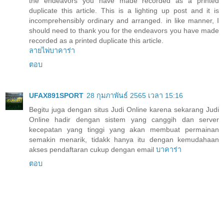
the endeavors you have made recorded as a printed
duplicate this article. This is a lighting up post and it is
incomprehensibly ordinary and arranged. in like manner, I
should need to thank you for the endeavors you have made
recorded as a printed duplicate this article.
ลายไพ่บาคาร่า
ตอบ
UFAX891SPORT
28 กุมภาพันธ์ 2565 เวลา 15:16
Begitu juga dengan situs Judi Online karena sekarang Judi
Online hadir dengan sistem yang canggih dan server
kecepatan yang tinggi yang akan membuat permainan
semakin menarik, tidakk hanya itu dengan kemudahaan
akses pendaftaran cukup dengan email
บาคาร่า
ตอบ