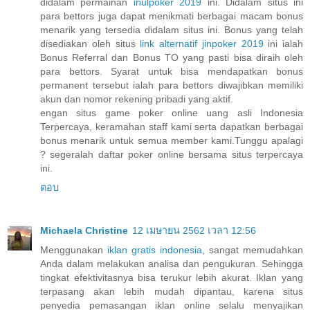
didalam permainan
inulpoker 2019
ini. Didalam situs ini
para bettors juga dapat menikmati berbagai macam bonus
menarik yang tersedia didalam situs ini. Bonus yang telah
disediakan oleh situs
link alternatif jinpoker 2019
ini ialah
Bonus Referral dan Bonus TO yang pasti bisa diraih oleh
para bettors. Syarat untuk bisa mendapatkan bonus
permanent tersebut ialah para bettors diwajibkan memiliki
akun dan nomor rekening pribadi yang aktif.
engan situs game poker online uang asli Indonesia
Terpercaya, keramahan staff kami serta dapatkan berbagai
bonus menarik untuk semua member kami.Tunggu apalagi
? segeralah daftar poker online bersama situs terpercaya
ini.
ตอบ
Michaela Christine
12 เมษายน 2562 เวลา 12:56
Menggunakan
iklan gratis indonesia
, sangat memudahkan
Anda dalam melakukan analisa dan pengukuran. Sehingga
tingkat efektivitasnya bisa terukur lebih akurat. Iklan yang
terpasang akan lebih mudah dipantau, karena situs
penyedia pemasangan iklan online selalu menyajikan