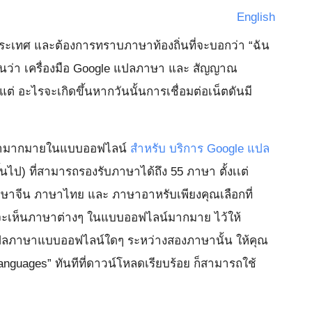
English
ประเทศ และต้องการทราบภาษาท้องถิ่นที่จะบอกว่า “ฉัน
นอนว่า เครื่องมือ Google แปลภาษา และ สัญญาณ
แต่ อะไรจะเกิดขึ้นหากวันนั้นการเชื่อมต่อเน็ตดันมี
ภาษามากมายในแบบออฟไลน์
สำหรับ บริการ Google แปล
ขึ้นไป) ที่สามารถรองรับภาษาได้ถึง 55 ภาษา ตั้งเเต่
ภาษาจีน ภาษาไทย และ ภาษาอาหรับ
เพียงคุณเลือกที่
ก็จะเห็นภาษาต่างๆ ในแบบออฟไลน์มากมาย ไว้ให้
ลภาษาแบบออฟไลน์ใดๆ ระหว่างสองภาษานั้น ให้คุณ
languages” ทันทีที่ดาวน์โหลดเรียบร้อย ก็สามารถใช้