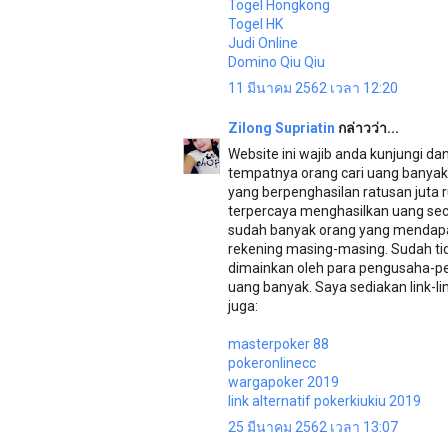
Togel Hongkong
Togel HK
Judi Online
Domino Qiu Qiu
11 มีนาคม 2562 เวลา 12:20
Zilong Supriatin
กล่าวว่า...
Website ini wajib anda kunjungi dan
tempatnya orang cari uang banyak
yang berpenghasilan ratusan juta 
terpercaya menghasilkan uang seca
sudah banyak orang yang mendapat
rekening masing-masing. Sudah tidak
dimainkan oleh para pengusaha-p
uang banyak. Saya sediakan link-li
juga:
masterpoker 88
pokeronlinecc
wargapoker 2019
link alternatif pokerkiukiu 2019
25 มีนาคม 2562 เวลา 13:07