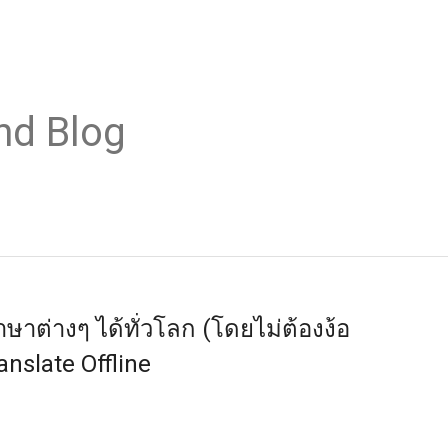
nd Blog
ษาต่างๆ ได้ทั่วโลก (โดยไม่ต้องง้อ
anslate Offline