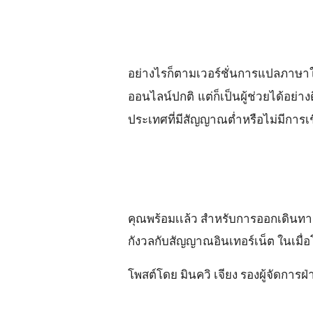
อย่างไรก็ตามเวอร์ชั่นการแปลภาษาใ
ออนไลน์ปกติ แต่ก็เป็นผู้ช่วยได้อย่า
ประเทศที่มีสัญญาณต่ำหรือ
ไม่มีการเ
คุณพร้อมเเล้ว สำหรับการออกเดินท
กังวลกับสัญญาณอินเทอร์เน็ต ในเมื
โพสต์โดย มินควิ เจียง รองผู้จัดการฝ