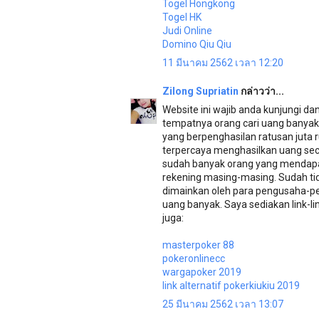
Togel Hongkong
Togel HK
Judi Online
Domino Qiu Qiu
11 มีนาคม 2562 เวลา 12:20
Zilong Supriatin
กล่าวว่า...
Website ini wajib anda kunjungi dan
tempatnya orang cari uang banyak
yang berpenghasilan ratusan juta 
terpercaya menghasilkan uang seca
sudah banyak orang yang mendapat
rekening masing-masing. Sudah tidak
dimainkan oleh para pengusaha-p
uang banyak. Saya sediakan link-li
juga:
masterpoker 88
pokeronlinecc
wargapoker 2019
link alternatif pokerkiukiu 2019
25 มีนาคม 2562 เวลา 13:07