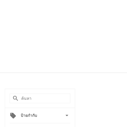

ป้ายกำกับ