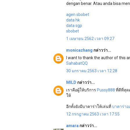
dengan benar. Atau anda bisa meng
agen sbobet
data hk
data sgp
sbobet
1 เมษายน 2562 เวลา 09:27
monicazhang
กล่าวว่า...
I want to thank the author of this ar
SahabatQQ
30 มกราคม 2563 เวลา 12:28
MILD
กล่าวว่า...
เราคือผู้ให้บริการ
Pussy888
ที่ดีที่
ให้
อีกทั้งยังมีบาคาร่าให้เล่นที่
บาคาร่าอ
12 กรกฎาคม 2563 เวลา 17:55
amara
กล่าวว่า...