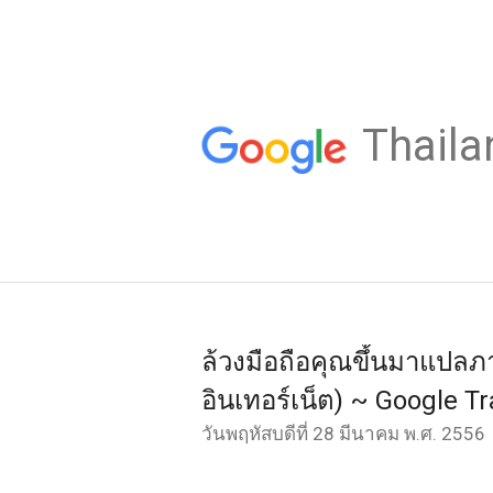
Thaila
ล้วงมือถือคุณขึ้นมาแปลภา
อินเทอร์เน็ต) ~ Google Tr
วันพฤหัสบดีที่ 28 มีนาคม พ.ศ. 2556