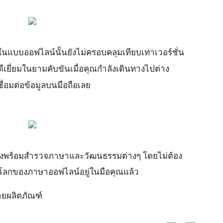
นแบบออฟไลน์นั้นยังไม่ครอบคลุมเทียบเท่าเวอร์ชั่น
งดีเยี่ยมในยามคับขันเมื่อคุณกำลังเดินทางไปต่าง
ชื่อมต่อข้อมูลบนมือถือเลย
างพร้อมสำรวจภาษาและวัฒนธรรมต่างๆ โดยไม่ต้อง
่อโลกของภาษาออฟไลน์อยู่ในมือคุณแล้ว
่ายผลิตภัณฑ์