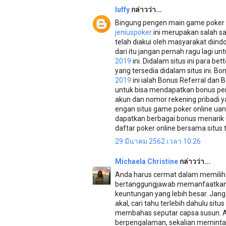
luffy
กล่าวว่า...
Bingung pengen main game poker 
jeniuspoker
ini merupakan salah sa
telah diakui oleh masyarakat dii
dari itu jangan pernah ragu lagi 
2019
ini. Didalam situs ini para 
yang tersedia didalam situs ini. Bo
2019
ini ialah Bonus Referral dan B
untuk bisa mendapatkan bonus perm
akun dan nomor rekening pribadi ya
engan situs game poker online uan
dapatkan berbagai bonus menarik
daftar poker online bersama situs t
29 มีนาคม 2562 เวลา 10:26
Michaela Christine
กล่าวว่า...
Anda harus cermat dalam memilih
bertanggungjawab memanfaatkan 
keuntungan yang lebih besar. Jan
akal, cari tahu terlebih dahulu sit
membahas seputar capsa susun. A
berpengalaman, sekalian memint