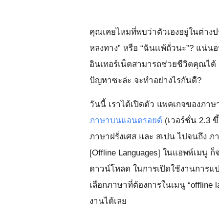
คุณเคยไหมที่พบว่าตัวเองอยู่ในต่าง
หลงทาง” หรือ “ฉันเเพ้ถั่วนะ”? แน่
อินเทอร์เน็ตสามารถช่วยชีวิตคุณได้
ปัญหาซะล่ะ จะทำอย่างไรกันดี?
วันนี้ เราได้เปิดตัว แพคเกจของ
ภาษาบนแอนดรอยด์
(เวอร์ชั่น 2.3 
ภาษาฝรั่งเศส และ สเปน ไปจนถึง 
[Offline Languages] ในแอพพ์เมนู 
ดาวน์โหลด ในการเปิดใช้งานการแป
เลือกภาษาที่ต้องการในเมนู “offline 
งานได้เลย