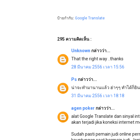
ป้ายกำกับ:
Google Translate
295 ความคิดเห็น :
Unknown
กล่าวว่า...
That the right way ..thanks
28 มีนาคม 2556 เวลา 15:56
Ps
กล่าวว่า...
น่าจะทำมานานแล้ว ฮ่าๆๆ ทำได้ก็ยินดีม
31 มีนาคม 2556 เวลา 18:18
agen poker
กล่าวว่า...
alat Google Translate dan sinyal 
akan terjadi jika koneksi internet m
Sudah pasti pemain judi online 