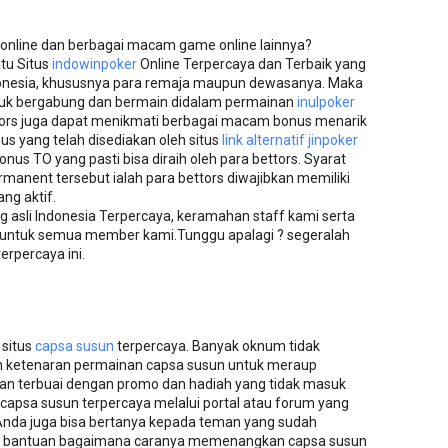
online dan berbagai macam game online lainnya?
tu Situs
indowinpoker
Online Terpercaya dan Terbaik yang
ndonesia, khususnya para remaja maupun dewasanya. Maka
untuk bergabung dan bermain didalam permainan
inulpoker
bettors juga dapat menikmati berbagai macam bonus menarik
nus yang telah disediakan oleh situs
link alternatif jinpoker
onus TO yang pasti bisa diraih oleh para bettors. Syarat
anent tersebut ialah para bettors diwajibkan memiliki
ng aktif.
g asli Indonesia Terpercaya, keramahan staff kami serta
 untuk semua member kami.Tunggu apalagi ? segeralah
erpercaya ini.
 situs
capsa susun
terpercaya. Banyak oknum tidak
ketenaran permainan capsa susun untuk meraup
gan terbuai dengan promo dan hadiah yang tidak masuk
us capsa susun terpercaya melalui portal atau forum yang
nda juga bisa bertanya kepada teman yang sudah
a bantuan bagaimana caranya memenangkan capsa susun