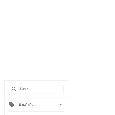

ป้ายกำกับ