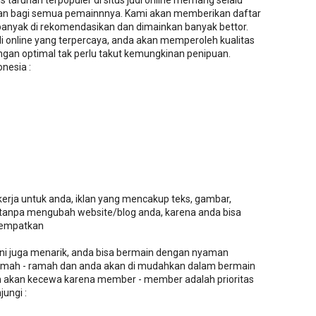
s taruhan terpopuler di situs judi online memang selalu
an bagi semua pemainnnya. Kami akan memberikan daftar
g banyak di rekomendasikan dan dimainkan banyak bettor.
i online yang terpercaya, anda akan memperoleh kualitas
ngan optimal tak perlu takut kemungkinan penipuan.
nesia :
kerja untuk anda, iklan yang mencakup teks, gambar,
 tanpa mengubah website/blog anda, karena anda bisa
itempatkan
h ini juga menarik, anda bisa bermain dengan nyaman
ramah - ramah dan anda akan di mudahkan dalam bermain
an akan kecewa karena member - member adalah prioritas
jungi :