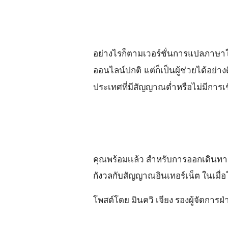
อย่างไรก็ตามเวอร์ชั่นการแปลภาษาใ
ออนไลน์ปกติ แต่ก็เป็นผู้ช่วยได้อย่า
ประเทศที่มีสัญญาณต่ำหรือ
ไม่มีการเ
คุณพร้อมเเล้ว สำหรับการออกเดินท
กังวลกับสัญญาณอินเทอร์เน็ต ในเมื
โพสต์โดย มินควิ เจียง รองผู้จัดการฝ