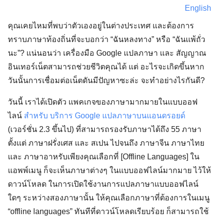
English
คุณเคยไหมที่พบว่าตัวเองอยู่ในต่างประเทศ และต้องการ
ทราบภาษาท้องถิ่นที่จะบอกว่า “ฉันหลงทาง” หรือ “ฉันเเพ้ถั่ว
นะ”? แน่นอนว่า เครื่องมือ Google แปลภาษา และ สัญญาณ
อินเทอร์เน็ตสามารถช่วยชีวิตคุณได้
แต่ อะไรจะเกิดขึ้นหาก
วันนั้นการเชื่อมต่อเน็ตดันมีปัญหาซะล่ะ จะทำอย่างไรกันดี?
วันนี้ เราได้เปิดตัว แพคเกจของภาษามากมายในแบบออฟ
ไลน์
สำหรับ บริการ Google แปลภาษาบนแอนดรอยด์
(เวอร์ชั่น 2.3 ขึ้นไป) ที่สามารถรองรับภาษาได้ถึง 55 ภาษา
ตั้งเเต่ ภาษาฝรั่งเศส และ สเปน ไปจนถึง ภาษาจีน ภาษาไทย
และ ภาษาอาหรับ
เพียงคุณเลือกที่ [Offline Languages] ใน
แอพพ์เมนู ก็จะเห็นภาษาต่างๆ ในแบบออฟไลน์มากมาย ไว้ให้
ดาวน์โหลด ในการเปิดใช้งานการแปลภาษาแบบออฟไลน์
ใดๆ ระหว่างสองภาษานั้น ให้คุณเลือกภาษาที่ต้องการในเมนู
“offline languages” ทันทีที่ดาวน์โหลดเรียบร้อย ก็สามารถใช้