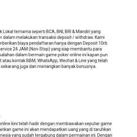
 Lokal ternama seperti BCA, BNI, BRI & Mandiri yang
dalam melakukan transaksi deposit / withdraw. Kami
mberikan biaya pendaftaran hanya dengan Deposit 10rb
rvice 24 JAM (Non-Stop) yang siap membantu para
esalahan dalam bermain game poker online ini kapan pun
at atau kontak BBM, WhatsApp, Wechat & Line yang telah
g sekarang juga dan menangkan banyak bonusnya.
.
 online kini telah hadir dengan membawakan seputar game
ainkan game ini akan mendapatkan uang yang di taruhkan
donesia yang sudah tergabung dalam permainan ini. Dengan