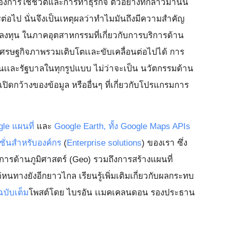
องการใช้ชีวิตและการทำธุรกิจ ตัวอย่างที่กล่าวมานั้น
่อไป นั่นจึงเป็นเหตุผลว่าทำไมมันถึงมีความสำคัญ
งทุน ในภาคอุตสาหกรรมที่เกี่ยวกับการบริการด้าน
ห้เศรษฐกิจภาพรวมเติบโตเเละขับเคลื่อนต่อไปได้ การ
เเละรัฐบาลในทุกรูปแบบ ไม่ว่าจะเป็น นวัตกรรมด้าน
ดกว้างของข้อมูล หรืออื่นๆ ที่เกี่ยวกับโปรแกรมการ
le แผนที่
และ
Google Ea
rth, ทั้ง Google Maps APIs
ชั่นสำหรับองค์กร
(
Enterprise solutions
) ของเรา ซึ่ง
ารด้านภูมิศาสตร์ (Geo) รวมถึงการสร้างแผนที่
หนทางยังอีกยาวไกล เรียนรู้เพิ่มเติมเกี่ยวกับผลกระทบ
บับเต็ม
โพสต์โดย ไบรอัน เเมคเคลนดอน รองประธาน