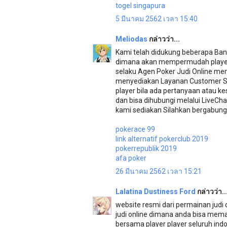
togel singapura
5 มีนาคม 2562 เวลา 15:40
Meliodas
กล่าวว่า...
Kami telah didukung beberapa Bank
dimana akan mempermudah player 
selaku Agen Poker Judi Online me
menyediakan Layanan Customer Se
player bila ada pertanyaan atau k
dan bisa dihubungi melalui LiveCh
kami sediakan Silahkan bergabun
pokerace 99
link alternatif pokerclub 2019
pokerrepublik 2019
afa poker
26 มีนาคม 2562 เวลา 15:21
Lalatina Dustiness Ford
กล่าวว่า..
website resmi dari permainan judi
judi online dimana anda bisa mem
bersama player player seluruh in