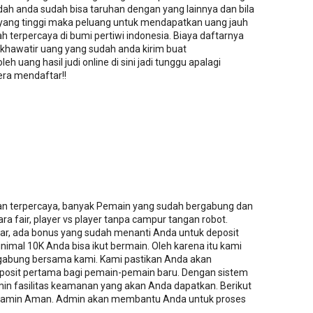
h anda sudah bisa taruhan dengan yang lainnya dan bila
ang tinggi maka peluang untuk mendapatkan uang jauh
udah terpercaya di bumi pertiwi indonesia. Biaya daftarnya
 khawatir uang yang sudah anda kirim buat
h uang hasil judi online di sini jadi tunggu apalagi
gera mendaftar!!
an terpercaya, banyak Pemain yang sudah bergabung dan
a fair, player vs player tanpa campur tangan robot.
tar, ada bonus yang sudah menanti Anda untuk deposit
imal 10K Anda bisa ikut bermain. Oleh karena itu kami
abung bersama kami. Kami pastikan Anda akan
osit pertama bagi pemain-pemain baru. Dengan sistem
in fasilitas keamanan yang akan Anda dapatkan. Berikut
 dijamin Aman. Admin akan membantu Anda untuk proses