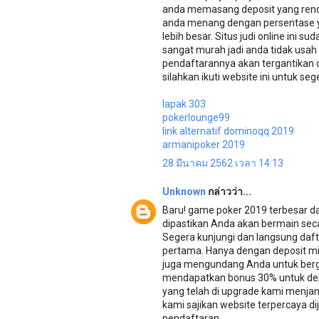
anda memasang deposit yang renda
anda menang dengan persentase y
lebih besar. Situs judi online ini s
sangat murah jadi anda tidak usah
pendaftarannya akan tergantikan ole
silahkan ikuti website ini untuk se
lapak 303
pokerlounge99
link alternatif dominoqq 2019
armanipoker 2019
28 มีนาคม 2562 เวลา 14:13
Unknown
กล่าวว่า...
Baru! game poker 2019 terbesar d
dipastikan Anda akan bermain secar
Segera kunjungi dan langsung daf
pertama. Hanya dengan deposit min
juga mengundang Anda untuk berg
mendapatkan bonus 30% untuk dep
yang telah di upgrade kami menjam
kami sajikan website terpercaya
pendaftaran.