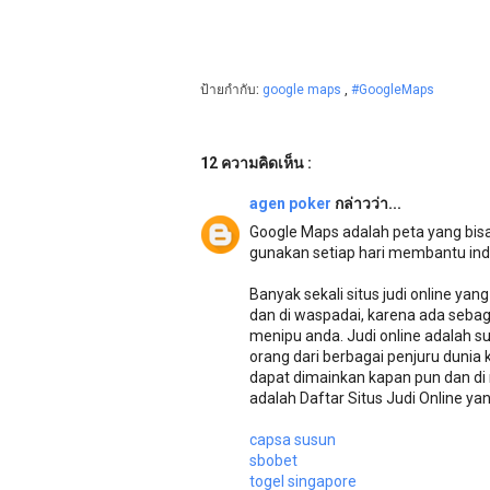
ป้ายกำกับ:
google maps
,
#GoogleMaps
12 ความคิดเห็น :
agen poker
กล่าวว่า...
Google Maps adalah peta yang bisa
gunakan setiap hari membantu indu
Banyak sekali situs judi online yan
dan di waspadai, karena ada sebagia
menipu anda. Judi online adalah s
orang dari berbagai penjuru duni
dapat dimainkan kapan pun dan d
adalah Daftar Situs Judi Online yan
capsa susun
sbobet
togel singapore