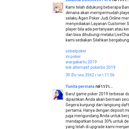
Kami telah didukung beberapa Bank
dimana akan mempermudah player 
selaku Agen Poker Judi Online me
menyediakan Layanan Customer Se
player bila ada pertanyaan atau k
dan bisa dihubungi melalui LiveCh
kami sediakan Silahkan bergabun
sobatpoker
ini poker
wargakartu 2019
link alternatif pokerbo 2019
30 มีนาคม 2562 เวลา 11:56
Yunita permata
กล่าวว่า...
Baru! game poker 2019 terbesar d
dipastikan Anda akan bermain secar
Segera kunjungi dan langsung daf
pertama. Hanya dengan deposit min
juga mengundang Anda untuk berg
mendapatkan bonus 30% untuk dep
yang telah di upgrade kami menjam