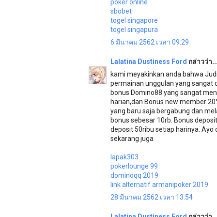
poker online
sbobet
togel singapore
togel singapura
6 มีนาคม 2562 เวลา 09:29
Lalatina Dustiness Ford
กล่าวว่า..
kami meyakinkan anda bahwa Judi 
permainan unggulan yang sangat di
bonus Domino88 yang sangat menari
harian,dan Bonus new member 20%
yang baru saja bergabung dan me
bonus sebesar 10rb. Bonus deposi
deposit 50ribu setiap harinya. Ayo 
sekarang juga
lapak303
pokerlounge 99
dominoqq 2019
link alternatif armanipoker 2019
28 มีนาคม 2562 เวลา 13:54
Lalatina Dustiness Ford
กล่าวว่า..