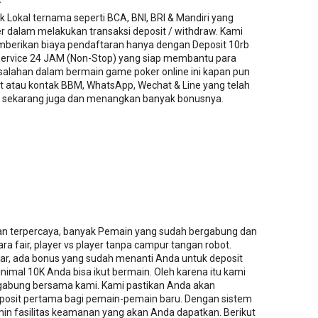
 Lokal ternama seperti BCA, BNI, BRI & Mandiri yang
dalam melakukan transaksi deposit / withdraw. Kami
mberikan biaya pendaftaran hanya dengan Deposit 10rb
rvice 24 JAM (Non-Stop) yang siap membantu para
esalahan dalam bermain game poker online ini kapan pun
at atau kontak BBM, WhatsApp, Wechat & Line yang telah
g sekarang juga dan menangkan banyak bonusnya.
an terpercaya, banyak Pemain yang sudah bergabung dan
a fair, player vs player tanpa campur tangan robot.
tar, ada bonus yang sudah menanti Anda untuk deposit
imal 10K Anda bisa ikut bermain. Oleh karena itu kami
abung bersama kami. Kami pastikan Anda akan
osit pertama bagi pemain-pemain baru. Dengan sistem
in fasilitas keamanan yang akan Anda dapatkan. Berikut