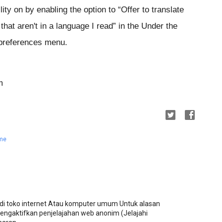
lity on by enabling the option to “Offer to translate
that aren't in a language I read” in the Under the
preferences menu.
m
me
 toko internet Atau komputer umum Untuk alasan
ngaktifkan penjelajahan web anonim (Jelajahi