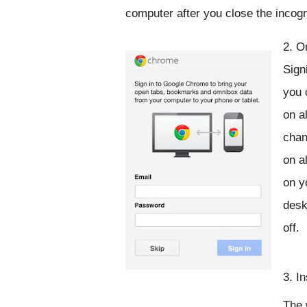
computer after you close the incog
2. O
Sign
you 
on a
chan
on a
on y
desk
off.
3. I
The 