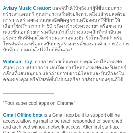
Aviary Music Creator
:
แอพพ์นี้ได้ให้พลังแก่ผู้ที่ชื่นชอบการ
สร้างงานคนตรี คุณสามารถเริ่มด้วยจังหวะหนึ่งแล้วจบลงด้วย
การการสร้างผลงานเพลงฮิตติดหู จากเครื่องดนตรีที่มีมาให้
เลือกใช้ฟรีๆ มากกว่า 50 ชนิด สร้างจังหวะง่ายๆ หรือผลงาน
เพลงชิ้นเอกด้วยการเคลื่อนเม้าส์ไปวางและคลิกที่หน้าอินเต
อร์เฟซ ทันทีที่คุณได้สร้าง ผลงานเพลงฮิต ริงโทนใหม่สำหรับ
โทรศัพท์คุณ หรือแบ่งปันการสร้างสรรค์ของคุณด้วยการจัดการ
บันทึก ความเป็นไปได้ไม่มีที่สิ้นสุด !
Webcam Toy:
ถ่ายภาพด้วยเว็บแคมของคุณโดยใช้เอฟเฟค
สนุกๆ กว่า 60 รายการ เล่นโดยการโหลดเอฟเฟคและฟิลเตอร์
กล้องที่แสนสนุกมา แล้วถ่ายภาพ ดาวน์โหลดและบันทึกลงใน
คอมของคุณ หรือโพสต์ขึ้นไปบนเครือข่ายสังคมของคุณก็ได้
___________________
“Four super cool apps on Chrome”
Gmail Offline beta
is a Gmail app built to support offline
access, allowing mail to be read, responded to, searched
and archived without network access. After first start-up,
Gmail Offline will automatically synchronize messages and