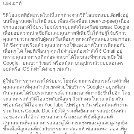
แฮงเอาท์
วิดีโอแชทที่อัพเกรดใหม่นี้แตกต่างจากวิดีโอแชทแบบเดิมซึ่งอยู่
บนพื้นฐานเทคโนโลยี แบบ เพื่อน-ถึง-เพื่อน (peer-to-peer) เนื่อง
จากแฮงเอาท์ใช้ประโยชน์จากขุมพลังในเครือข่ายของ Google
เพื่อมอบความน่าเชื่อถือและคุณภาพที่เพิ่มขึ้นให้กับผู้ใช้บริการ
คุณสามารถแชทกับผู้คนหรือเพื่อนๆ ทุกคนที่คุณเคยแชทมาก่อน
ได้ ซึ่งความจริงเเล้ว คุณสามารถใช้แฮงเอาท์ในการติดต่อกับ
เพื่อนๆ ได้ โดยที่เพื่อนๆ คุณไม่จำเป็นต้องกำลังใช้ Gmail อยู่
เพราะคุณสามารถติดต่อพวกเขาได้ในขณะที่พวกเขาเปิดใช้
Google+ บนเบราว์เซอร์ หรือแม้แต่ บนอุปกรณ์ระบบแอนดร
อยด์หรือ iOS ก็ทำได้ง่ายๆ เช่นกัน
ผู้ใช้บริการทุกคนจะได้รับประโยชน์จากการอัพเกรดนี้ แต่ถ้าทั้ง
คุณและคนที่คุณกำลังแชทด้วยใช้บริการ Google+ อยู่เหมือน
กัน คุณจะได้รับประสบการณ์จากแฮงเอาท์มากยิ่งขึ้นไปอีก โดย
จะสามารถทำวิดีโอแชทกับเพื่อนๆ ถึงเก้าคนในเวลาเดียวกัน
พร้อมนั่งดูวิดีโอจาก YouTube ไปพร้อมๆ กัน หรือแม้เเต่ทำงาน
ร่วมกันบน Google Doc ก็ยังได้ รวมทั้งยังสามารถแบ่งปันหน้า
จอของคุณได้อีกด้วย นอกจากนี้ แฮงเอาท์ ยังมีลูกเล่นที่
สนุกสนานที่คุณสามารถลองดูได้ การแชทของคุณจะดูสนุกยิ่ง
ขึ้นเมื่อมีลูกเล่นที่เข้ากับบรรยากาศและหัวข้อสนทนา ลอง เพิ่ม