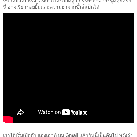
หนวดปลอมหรือใส่หมวกโจรสลัดดูสิ บรรยากาศการพูดคุยครั้ง
นี้ อาจเรียกรอยยิ้มเเละความฮามากขึ้นก็เป็นได้
เราได้เริ่มเปิดตัว แฮงเอาท์ บน Gmail แล้ววันนี้เป็นต้นไป หวังว่า