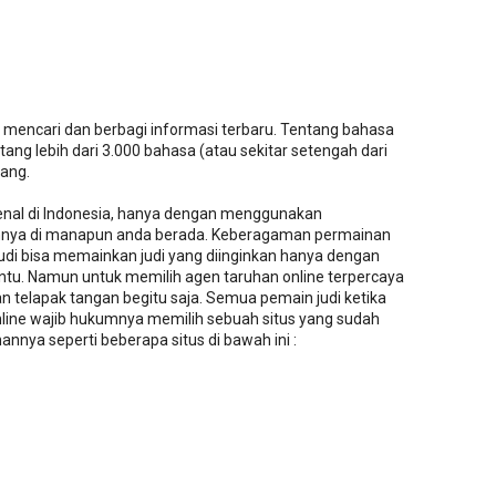
 mencari dan berbagi informasi terbaru. Tentang bahasa
ang lebih dari 3.000 bahasa (atau sekitar setengah dari
lang.
rkenal di Indonesia, hanya dengan menggunakan
nya di manapun anda berada. Keberagaman permainan
judi bisa memainkan judi yang diinginkan hanya dengan
ntu. Namun untuk memilih agen taruhan online terpercaya
 telapak tangan begitu saja. Semua pemain judi ketika
nline wajib hukumnya memilih sebuah situs yang sudah
nnya seperti beberapa situs di bawah ini :