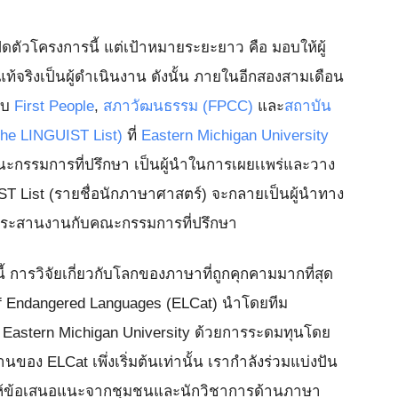
ัวโครงการนี้ แต่เป้าหมายระยะยาว คือ มอบให้ผู้
ท้จริงเป็นผู้ดำเนินงาน ดังนั้น ภายในอีกสองสามเดือน
กับ
First People
,
สภาวัฒนธรรม (FPCC)
และ
สถาบัน
he LINGUIST List)
ที่
Eastern Michigan University
รมการที่ปรึกษา เป็นผู้นำในการเผยเเพร่และวาง
T List (รายชื่อนักภาษาศาสตร์) จะกลายเป็นผู้นำทาง
นประสานงานกับคณะกรรมการที่ปรึกษา
้ การวิจัยเกี่ยวกับโลกของภาษาที่ถูกคุกคามมากที่สุด
of Endangered Languages (ELCat) นำโดยทีม
Eastern Michigan University ด้วยการระดมทุนโดย
ของ ELCat เพึ่งเริ่มต้นเท่านั้น เรากำลังร่วมแบ่งปัน
่อให้ข้อเสนอแนะจากชุมชนและนักวิชาการด้านภาษา