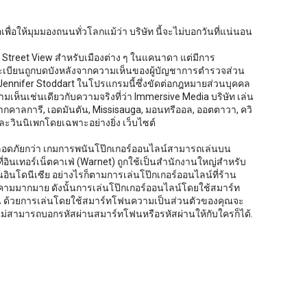
อเพื่อให้มุมมองถนนทั่วโลกแม้ว่า บริษัท นี้จะไม่บอกวันที่แน่นอน
Street View สำหรับเมืองต่าง ๆ ในแคนาดา แต่มีการ
ทะเบียนถูกบดบังหลังจากความเห็นของผู้บัญชาการตำรวจส่วน
nifer Stoddart ในโปรแกรมนี้ซึ่งขัดต่อกฎหมายส่วนบุคคล
็นเช่นเดียวกับความจริงที่ว่า Immersive Media บริษัท เล่น
กคาลการี, เอดมันตัน, Missisauga, มอนทรีออล, ออตตาวา, ควิ
ละวินนิเพกโดยเฉพาะอย่างยิ่ง เว็บไซต์
ลอดภัยกว่า เกมการพนันโป๊กเกอร์ออนไลน์สามารถเล่นบน
ที่อินเทอร์เน็ตคาเฟ่ (Warnet) ถูกใช้เป็นสำนักงานใหญ่สำหรับ
อินโดนีเซีย อย่างไรก็ตามการเล่นโป๊กเกอร์ออนไลน์ที่ร้าน
คามมากมาย ดังนั้นการเล่นโป๊กเกอร์ออนไลน์โดยใช้สมาร์ท
เล่น ด้วยการเล่นโดยใช้สมาร์ทโฟนความเป็นส่วนตัวของคุณจะ
ุณไม่สามารถบอกรหัสผ่านสมาร์ทโฟนหรือรหัสผ่านให้กับใครก็ได้.