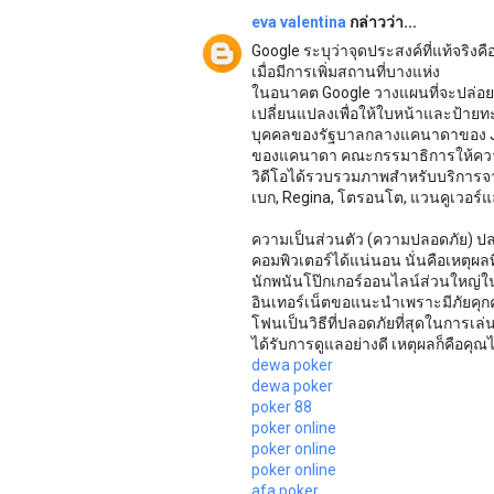
eva valentina
กล่าวว่า...
Google ระบุว่าจุดประสงค์ที่แท้จริงคื
เมื่อมีการเพิ่มสถานที่บางแห่ง
ในอนาคต Google วางแผนที่จะปล่อย 
เปลี่ยนแปลงเพื่อให้ใบหน้าและป้าย
บุคคลของรัฐบาลกลางแคนาดาของ Jen
ของแคนาดา คณะกรรมาธิการให้ความเห
วิดีโอได้รวบรวมภาพสำหรับบริการจา
เบก, Regina, โตรอนโต, แวนคูเวอร์แ
ความเป็นส่วนตัว (ความปลอดภัย) ป
คอมพิวเตอร์ได้แน่นอน นั่นคือเหตุผล
นักพนันโป๊กเกอร์ออนไลน์ส่วนใหญ่ใน
อินเทอร์เน็ตขอแนะนำเพราะมีภัยคุก
โฟนเป็นวิธีที่ปลอดภัยที่สุดในการ
ได้รับการดูแลอย่างดี เหตุผลก็คือค
dewa poker
dewa poker
poker 88
poker online
poker online
poker online
afa poker