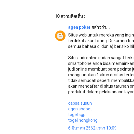
10 ความคิดเห็น :
agen poker
กล่าวว่า...
Situs web untuk mereka yang ingin
terdekat akan hilang. Dokumen tent
semua bahasa di dunia) berisiko hi
Situs judi online sudah sangat te
smartphone anda bisa memainkan
judi online membuat para pecinta 
menggunakan 1 akun di situs terte
tidak semudah seperti membalikkan
akan mendaftar di situs taruhan o
produktif dalam pelaksanaan layana
capsa susun
agen sbobet
togel sgp
togel hongkong
6 มีนาคม 2562 เวลา 10:09