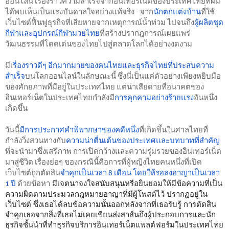
ออนไลน์ เรื่องราวความสำเร็จจากอินเทอร์เน็ตของประเทศไทยที่ผม
ได้พบเห็นเป็นแรงบันดาลใจอย่างแท้จริง - จาก
นักตกแต่งบ้าน
ที่่ใช้
เว็บไซต์ฟื้นฟูธุรกิจที่เสียหายจากเหตุการณ์น้ำท่วม ไปจนถึง
ผู้ผลิตชุด
กีฬาและอุปกรณ์กีฬามวยไทย
ที่สร้างปรากฎการณ์เผยแพร่
วัฒนธรรมที่โดดเด่นของไทยไปสู่ตลาดโลกได้อย่างงดงาม
มีเ
รื่องราวดีๆ อีกมากมายของคนไทยและธุรกิจไทยที่ประสบความ
สำเร็จ
บนโลกออนไลน์ในลักษณะนี้ ซึ่งนี่เป็นแค่ตัวอย่างเพียงหยิบมือ
ของศักยภาพที่มีอยู่ในประเทศไทย แต่น่าเสียดายที่อนาคตของ
อินเทอร์เน็ตในประเทศไทยกำลังมี
การคุกคามอย่างร้ายแรง
อันหนึ่ง
เกิดขึ้น
วันนี้
มีการประกาศคำพิพากษาของคดีหนึ่ง
ที่เกิดขึ้นในศาลไทยที่
กำลังวิ่งสวนทางกับ
ความน่าตื่นเต้นของประเทศและบทบาทที่สำคัญ
ที่จะนำมาซึ่งเสรีภาพ การเปิดกว้างและความรุ่มรวยของอินเทอร์เน็ต
มาสู่ชีวิต เรื่องย่อๆ ของกรณีนี้คือการที่ผู้หญิงไทยคนหนึ่งที่เปิด
เว็บไซต์ถูกตัดสิน
จำคุกเป็นเวลา 8 เดือน โดยให้รอลงอาญาเป็นเวลา 
 มีเจตนาจงใจสนับสนุนหรือยินยอมให้มีข้อความที่เป็น
1 ปี 
ด้วยข้อหา
ความผิดตามประมวลกฎหมายอาญาที่มีผู้โพสต์ไว้ ปรากฏอยู่ใน
เว็บไซต์ ซึ่งเธอได้ลบข้อความนั้นออกหลังจากที่เธอรับรู้ การตัดสิน
จำคุกเธอจากสิ่งที่เธอไม่เคยเขียนส่งสาส์นถึงผู้ประกอบการและนัก
ธุรกิจชั้นนำที่ทำธุรกิจบริการอินเทอร์เน็ตแพลต์ฟอร์มในประเทศไทย