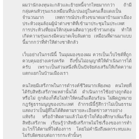
ผมว่านักลงทุนจะกลัวและย้ายหนี้จากไทยมากกว่า ถ้ามี
กลุ่มคนหัวรุนแรงเหมือนที่ปะปนอยู่ในคนเสื้อแดงเป็น
จำนวนมาก เหตการณ์ประท้วงขนาดเผาบ้านเผาเมือง
ประท้วงลุมล้อมผู้นำต่างชาติที่เข้ามาประชุมในประเทศ
การประท้วงที่ยอมให้กลุ่มคนติดอาวุธเข้าร่วมกลุ่ม ทำให้
เกิดความรุ่นแรงมีคนบาดเจ็บล้มตาย เหมือนที่ผ่านมาแบบ
นี้มากกว่าที่ทำให้ต่างชาติกลัว
เว็บอย่างในกรณีนี้ ในมุมมองของผม ควรเป็นเว็บไซต์ที่ถูก
ควบคุมอย่างเคร่งครัด ถึงขั้นไม่อนุญาติให้ดำเนินการได้
ครับ เพราะเป็นส่วนหนึ่งที่เป็นปัจจัยส่งเสริมให้เกิดความ
แตกแยกในบ้านเมืองเรา
คนไทยมีเสรีภาพในการดำรงค์ชีวิตมากเพียงพอ คนไทยที่
ได้รับสิทธิเสรีภาพเหล่านั้นได้ ดำเนินการใช้อย่างถูกต้อง
หรือไม่ ถูกต้องก็คือไม่ทำให้คนอื่นเดือนร้อน ไม่ผิดฎหมาย
กฎรัฐธรรมนูญของประเทศ ถ้ากรณีนี้รู้สึกว่าไม่เป็นธรรม
แสดงว่าเป็นผู้ที่ไม่ได้ติดตามรายละเอียดข่าวสารอย่าง
แท้จริง หรือถ้าติดตามแล้วไม่เข้าใจก็ต้องศึกษาเพิ่มเรื่อง
สิทธิเสรีภาพ เรียนรู้ว่าสิทธิเสรีภาพไม่ใช่เรื่องของการทำ
อะไรก็ได้ตามที่่ใจต้องการ โดยไม่คำนึงถึงผลกระทบและ
ไม่รับผิดชอบต่อการกระทำนั้นๆ