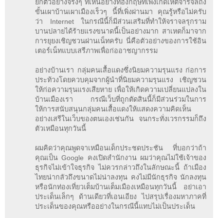
ยกตัวอย่างจริงๆ ที่เห็นอย่างที่อังกฤษที่เพิ่งเกิดเหตจารจลถึง
ขั้นเผาบ้านเผาเมืองเร็วๆ นี้ที่เพิ่งผ่านมา คุณรู้หรือไม่ครับ
ว่า Internet ในกรณีนี้ก็มีส่วนเสริมที่ทำให้จราจลรุกราม
บานปลายได้ร้ายแรงขนาดนี้เป็นอย่างมาก สาเหตก็มาจาก
การยุยงเชิญชวนผ่านเน็ทครับ นี่คือตัวอย่างของการใช้อิน
เตอร์เน็ทแบบเสรีภาพเพื่อก่ออาชญากรรม
อย่างบ้านเรา กลุ่มคนเสื้อแดงซึ่งนิยมความรุนแรง ก่อการ
ประท้วงโดยควบคุมจากผู้นำที่นิยมความรุนแรง เชิญชวน
ให้ก่อความรุนแรงเสียหาย เพื่อให้เกิดความเปลี่ยนแปลงใน
บ้านเมืองเรา กรณีเว็บที่ถูกตัดสินนี้ก็มีส่วนร่วมในการ
ให้การสนับสนุนกลุ่มคนเสื้อแดงให้แสดงความคิดเห็น
อย่างเสรีในเว็บของตนเองเช่นกัน จนกระทั่งเวรกรรมก็ถึง
ตัวเหมือนทุกวันนี้
ผมคิดว่าคุณพูดจาเหมือนเด็กประชดประชัน ที่บอกว่าถ้า
คุณเป็น Google คงเปิดสำนักงาน ผมว่าคุณไม่ใช้เจ้าของ
ธุรกิจไม่เข้าใจธุรกิจ ไม่ควรกล่าวถึงในลักษณะนี้ ถ้าเมือง
ไทยน่ากลัวถึงขนาดไม่น่าลงทุน คงไม่มีนักธุรกิจ นักลงทุน
หรือนักท่องเที่ยวเต็มบ้านเต็มเมืองเหมือนทุกวันนี้ อย่าเอา
ประเด็นเล็กๆ ด้านเดียวที่เอนเอียง ไปสรุปเรื่องมหาภาคที่
ประเด็นของคุณหรืออย่างในกรณีนี้แทบไม่เป็นประเด็น