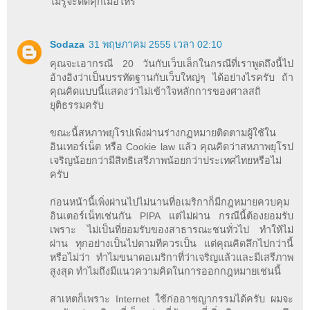
ไม่รู้จะติดคุกเมื่อไหร่
Sodaza
31 พฤษภาคม 2555 เวลา 02:10
คุณจะเอากรณี 20 วันกับเว็บเล็กในกรณีที่เราพูดถึงนี้ไป
อ้างอิงว่าเป็นบรรทัดฐานกับเว็บใหญ่ๆ ได้อย่างไรครับ ถ้า
คุณคิดแบบนี้แสดงว่าไม่เข้าใจหลักการของศาลสถิ
ยุติธรรมครับ
ขณะนี้สหภาพยุโรปเพิ่งผ่านร่างกฏหมายติดตามผู้ใช้ใน
อินเทอร์เน็ต หรือ Cookie law แล้ว คุณคิดว่าสหภาพยุโรป
เจริญน้อยกว่ามีสิทธิเสรีภาพน้อยกว่าประเทศไทยหรือไม่
ครับ
ก่อนหน้านี้เพิ่งผ่านไปไม่นานที่อเมริกาก็มีกฎหมายควบคุม
อินเตอร์เน็ทเช่นกัน PIPA แต่ไม่ผ่าน กรณีนี้ต้องยอมรับ
เพราะ ไม่เป็นที่ยอมรับของสาธารณะชนทั่วไป ทำให้ไม่
ผ่าน ทุกอย่างเป็นไปตามทีควรเป็น แต่คุณคิดลึกไปกว่านี้
หรือไม่ว่า ทำไมขนาดอเมริกาที่ว่าเจริญแล้วและมีเสรีภาพ
สูงสุด ทำไมถึงมีแนวความคิดในการออกกฎหมายเช่นนี้
สาเหตก็เพราะ Internet ใช้ก่ออาชญากรรมได้ครับ ผมจะ