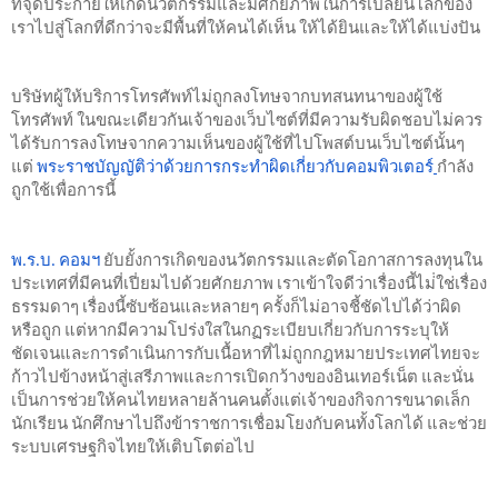
ที่จุดประกายให้เกิดนวัตกรรมและมีศักยภาพในการเปลี่ยนโลกของ
เราไปสู่โลกที่ดีกว่าจะมีพื้นที่ให้คนได้เห็น ให้ได้ยินและให้ได้แบ่งปัน
บริษัทผู้ให้บริการโทรศัพท์ไม่ถูกลงโทษจากบทสนทนาของผู้ใช้
โทรศัพท์ ในขณะเดียวกันเจ้าของเว็บไซต์ที่มีความรับผิดชอบไม่ควร
ได้รับการลงโทษจากความเห็นของผู้ใช้ที่ไปโพสต์บนเว็บไซต์นั้นๆ 
แต่
พระราชบัญญัติว่าด้วยการกระทำผิดเกี่ยวกับคอมพิวเตอร์
กำลัง
ถูกใช้เพื่อการนี้
พ.ร.บ. คอมฯ​
 ยับยั้งการเกิดของนวัตกรรมและตัดโอกาสการลงทุนใน
ประเทศที่มีคนที่เปี่ยมไปด้วยศักยภาพ เราเข้าใจดีว่าเรื่องนี้ไม่่ใช่เรื่อง
ธรรมดาๆ เรื่องนี้ซับซ้อนและหลายๆ ครั้งก็ไม่อาจชี้ชัดไปได้ว่าผิด
หรือถูก 
แต่หากมีความโปร่งใสในกฏระเบียบเกี่ยวกับการระบุให้
ชัดเจนและการดำเนินการกับเนื้อหาที่ไม่ถูกกฎหมายประเทศไทยจะ
ก้าวไปข้างหน้าสู่เสรีภาพและการเปิดกว้างของอินเทอร์เน็ต และนั่น
เป็นการช่วยให้คนไทยหลายล้านคนตั้งแต่เจ้าของกิจการขนาดเล็ก 
นักเรียน นักศึกษาไปถึงข้าราชการเชื่อมโยงกับคนทั้งโลกได้ และช่วย
ระบบเศรษฐกิจไทยให้เติบโตต่อไป