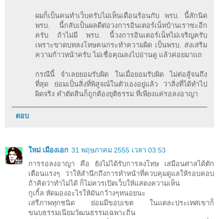
ผมก็เป็นคนทำเว็บครับไม่เห็นเดือนร้อนกับ พรบ. นี้สักนิด
พรบ. นี้กลับเป็นผลดีต่อวงการอินเตอร์เน็ทบ้านเราซะอีก
ครับ ถ้าไม่มี พรบ. นี้วงการอินเตอร์เน็ทไม่เจริญครับ
เพราะขาดบทลงโทษคนกระทำความผิด เป็นพรบ. ส่งเสริม
ความก้าวหน้าครับ ไม่เชื่อคุณลงไปอ่านดู แล้วค่อยมาแถ
กรณีนี้ จำเลยยอมรับผิด ในเมื่อยอมรับผิด ไม่ต่อสู้จนถึง
ที่สุด ย่อมเป็นสิ่งที่พิสูจณ์ในตัวเองอยู่แล้ว ว่าสิ่งที่ได้ทำไป
ผิดจริง คำตัดสินก็ถูกต้องยุติธรรม ที่เพียงแค่รอลงอาญา
ตอบ
ใหม่ เมืองเอก
31 พฤษภาคม 2555 เวลา 03:53
การรอลงอาญา คือ ยังไม่ได้รับการลงโทษ เสมือนศาลได้ตัก
เตือนแรงๆ ว่าให้สำนึกถึงการทำหน้าที่ควบคุมดูแลให้รอบคอบ
ถ้าคิดว่าทำไม่ได้ ก็ไม่ควรเปิดเว็บให้แสดงความเห็น
กูเกิ้ล หัดมองอะไรให้มันกว้างๆหนอยนะ
เสรีภาพทุกชนิด ย่อมมีขอบเขต ในแตละประเทศเขาก็
ขนบธรรมเนียมวัฒนธรรมเฉพาะถิ่น