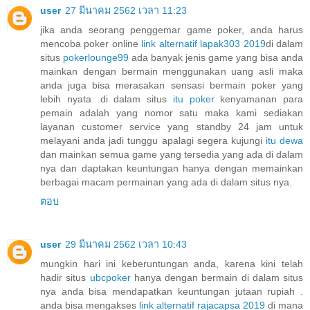
user
27 มีนาคม 2562 เวลา 11:23
jika anda seorang penggemar game poker, anda harus
mencoba poker online
link alternatif lapak303 2019
di dalam
situs
pokerlounge99
ada banyak jenis game yang bisa anda
mainkan dengan bermain menggunakan uang asli maka
anda juga bisa merasakan sensasi bermain poker yang
lebih nyata .di dalam situs
itu poker
kenyamanan para
pemain adalah yang nomor satu maka kami sediakan
layanan customer service yang standby 24 jam untuk
melayani anda jadi tunggu apalagi segera kujungi
itu dewa
dan mainkan semua game yang tersedia yang ada di dalam
nya dan daptakan keuntungan hanya dengan memainkan
berbagai macam permainan yang ada di dalam situs nya.
ตอบ
user
29 มีนาคม 2562 เวลา 10:43
mungkin hari ini keberuntungan anda, karena kini telah
hadir situs
ubcpoker
hanya dengan bermain di dalam situs
nya anda bisa mendapatkan keuntungan jutaan rupiah .
anda bisa mengakses
link alternatif rajacapsa 2019
di mana