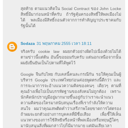
สุดท้าย ตามแนวคิดใน Social Contract ของ John Locke
สิทธิ์มีมาก่อนหน้าที่ครับ ถ้ารัฐคุ้มครองสิทธิ์ให้พลเมืองไม่
ได้ พลเมืองมีสิทธิ์ถอนตัวจากการทำสัญญาประชาคมกับ
รัฐนั้นได้
Sodaza
31 พฤษภาคม 2555 เวลา 18:11
จริงครับ cookie law ผมยกตัวอย่างผิดไปเนื่องด้วยไม่ได้
ตามข่าวนี้แต่ต้น อันนี้ขอยอมรับครับ แต่นอกเหนือจากนั้น
ผมยังยืนยันเป็นไปตามที่ได้พูดไว้
Google จีนกับไทย กับเคสนี้คนละกรณีกัน รอให้คุณเป็นผู้
บริหาร Google ประเทศไทยก่อนค่อยพูดตรงนี้ดีกว่า และ
การจะมาการจะอ้างแนวความคิดของคนๆ เดียวๆ ตามที่
คุณอ้างเพื่อไปเป็นบรรทัดฐานของสังคมไม่ถูกต้อง เพราะ
นักคิดนักปราญมีอยู่มากมายขึ้นอยู่กับว่าเราจะนำแนว
ความคิดของใครมาสนับสนุนเรื่องที่เรากำลังให้ความ
สนใจ ผมว่าคุณเสพติดคำว่าเสรีภาพโดยขาดการไต่ตรอง
ถ้าผมจะยกตัวอย่างการบุคคลที่มีชื่อเสียง เพื่อชี้ให้เห็น
แนวทางของการใช้สิทธิหรือหน้าที่พลเมืองหรือทฤษฎีใดๆ
มานับสนุนสิ่งที่ผมกล่าวไปก็มีมากมาย แต่มันเสียเวลา