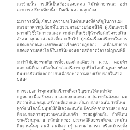
เลวร้ายนั้น กรณีนี้เป็นเรื่องของบุคคล ไม่ใช่สาธารณะ อย่า
เอาการเปรียบเทียบนี้มาบิดเบือนความถูกต้อง
ผมว่ากรณีนี้ผู้เขียนบทความอยู่ในตำแหน่งที่สำคัญในการเผย
แพร่ข่าวสารสู่บล็อกที่ไม่ธรรมดาอย่างบล็อคนี้ได้ ผู้เขียนควรมี
ความลึงซึ้งในการแสดงความคิดเห็นเชิงผู้นำหรือนักวิจารณ์ใน
สังคม มุมมองส่วนตัวที่แคบเกินไป มุ่งเน้นเรื่องเสรีภาพในการ
แสดงออกจนละเลยที่จะมองเรื่องความถูกต้อง เสมือนกับการ
แสดงความคลั่งไคล้ในเสรีนิยมจนขาดสติขาดวิจารณ์ญาณที่ดี
ผมว่าไม่ยุติธรรมกับการที่จะมองด้านเดียวว่า พ.ร.บ. คอมพ์ฯ​
และ คดีที่กล่าวถึงเป็นภัยต่อเสรีภาพ ทุกที่ในโลกมีกฎหมายท้อง
ถิ่นบางส่วนที่แตกต่างกันเพื่อรักษาความสงบเรียบร้อยในสังค
มนั้นๆ
การจะบอกว่าทุกคนมีเสรีภาพที่จะเชิญชวนให้คนทำผิด
กฎหมายเพื่อสร้างความแตกแยกและความวุ่นวายในสังคม ผม
คิดว่าเป็นมองมุมเสรีภาพที่แคบและเป็นภัยต่อสังคมไม่ว่าที่ไหน
ทุกที่บนโลกนี้ มนุษย์มีดีมีเลวปะปนกัน มีคนที่ชอบความสงบ คน
ที่ชอบก่อความวุ่นวายคนเห็นแก่ตัว รวมอยู่ด้วยกัน ถ้าที่ไหน
ขาดซึ่งกฏหมาย หลักปกครอง ประเพณีศีลธรรมที่เหมาะสมใน
ถิ่นฐานนั้นๆ คนดี คนมีความรู้ ความสามารถ หรือแม้กระทั่ง