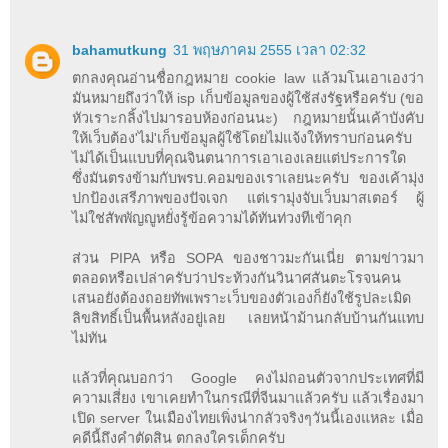
bahamutkung
31 พฤษภาคม 2555 เวลา 02:32
ตกลงคุณอ่านชื่อกฎหมาย cookie law แล้วมโนเอาเองว่า
มันหมายถึงว่าให้ isp เก็บข้อมูลของผู้ใช้ส่งรัฐหรือครับ (ขอ
หัวเราะกลิ้งไปมารอบห้องก่อนนะ) กฎหมายนั้นเค้าบังคับ
ให้เว็บต้อง'ไม่'เก็บข้อมูลผู้ใช้โดยไม่แจ้งให้ทราบก่อนครับ
ไม่ได้เป็นแบบที่คุณจินตนาการเอาเองเลยแต่ประการใด
ซึ่งมันตรงข้ามกับพรบ.คอมของเราเลยนะครับ ของเค้ามุ่ง
ปกป้องเสรีภาพของปัจเจก แต่เรามุ่งจับเว็บมาสเตอร์ ผู้
ไม่ใช่สัพพัญญูหยั่งรู้ข้อความได้ทันท่วงทีเข้าคุก
ส่วน PIPA หรือ SOPA ของชาวมะกันเนี่ย ตามข่าวมา
ตลอดหรือเปล่าครับว่าประท้วงกันวินาศสันตะโรจนคน
เสนอยังต้องถอยทัพเพราะเว็บของตัวเองก็ยังใช้รูปละเมิด
ลิขสิทธิ์เป็นพื้นหลังอยู่เลย เลยหน้าม้านกลับบ้านกันแทบ
ไม่ทัน
แล้วที่คุณบอกว่า Google คงไม่ถอนตัวจากประเทศที่มี
ความเสี่ยง เขาเคยทำในกรณีที่จีนมาแล้วครับ แล้วเรื่องมา
เปิด server ในเมืองไทยเพิ่งน่ากลัวจริงๆวันนี้เองแหละ เมื่อ
คดีนี้ถึงคำตัดสิน ตกลงใครเด็กครับ