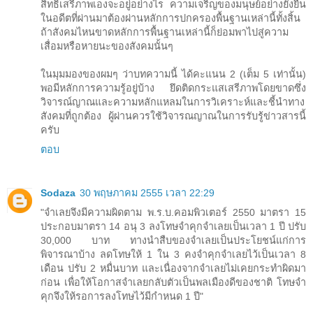
สิทธิเสรีภาพเองจะอยู่อย่างไร ความเจริญของมนุษย์อย่างยั่งยืน
ในอดีตที่ผ่านมาต้องผ่านหลักการปกครองพื้นฐานเหล่านี้ทั้งสิ้น
ถ้าสังคมไหนขาดหลักการพื้นฐานเหล่านี้ก็ย่อมพาไปสู่ความ
เสื่อมหรือหายนะของสังคมนั้นๆ
ในมุมมองของผมๆ ว่าบทความนี้ ได้คะแนน 2 (เต็ม 5 เท่านั้น)
พอมีหลักการความรู้อยู่บ้าง ยึดติดกระแสเสรีภาพโดยขาดซึ่ง
วิจารณ์ญาณและความหลักแหลมในการวิเคราะห์และชี้นำทาง
สังคมที่ถูกต้อง ผู้ผ่านควรใช้วิจารณญาณในการรับรู้ข่าวสารนี้
ครับ
ตอบ
Sodaza
30 พฤษภาคม 2555 เวลา 22:29
"จำเลยจึงมีความผิดตาม พ.ร.บ.คอมพิวเตอร์ 2550 มาตรา 15
ประกอบมาตรา 14 อนุ 3 ลงโทษจำคุกจำเลยเป็นเวลา 1 ปี ปรับ
30,000 บาท ทางนำสืบของจำเลยเป็นประโยชน์แก่การ
พิจารณาบ้าง ลดโทษให้ 1 ใน 3 คงจำคุกจำเลยไว้เป็นเวลา 8
เดือน ปรับ 2 หมื่นบาท และเนื่องจากจำเลยไม่เคยกระทำผิดมา
ก่อน เพื่อให้โอกาสจำเลยกลับตัวเป็นพลเมืองดีของชาติ โทษจำ
คุกจึงให้รอการลงโทษไว้มีกำหนด 1 ปี"