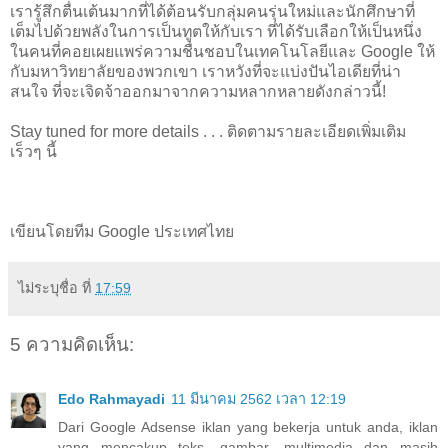
เรารู้สึกตื่นเต้นมากที่ได้ต้
อนรับกลุ่มคนรุ่นใหม่
และนักศึกษาที่
เต็มไปด้วยพลั
งในการเป็นทูตให้กับเรา ที่ได้รับเลือกให้เป็นหนึ่
ง
ในคนที่คอยเผยแพร่ความชื่
นชอบในเทคโนโลยีและ
Google
ให้
กับมหาวิทยาลัยของพวกเขา
เรา
หวังที่จะแบ่งปัน
ไอเดียที่น่
า
สนใจ ที่จะเจิดจ้าออกมาจากความหลากหลายดังกล่าวนี้
!
Stay tuned for more details . . .
ติดตาม
รายละเอียดเพิ่มเติม
เร็วๆ นี้
เขียนโดยทีม Google ประเทศไทย
ไม่ระบุชื่อ
ที่
17:59
5 ความคิดเห็น:
Edo Rahmayadi
11 มีนาคม 2562 เวลา 12:19
Dari Google Adsense iklan yang bekerja untuk anda, iklan
yang mencakup teks, gambar, multimedia dan masih