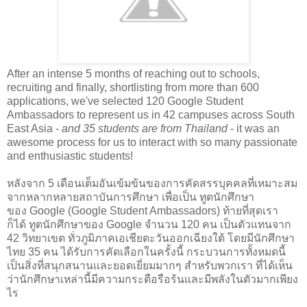
After an intense 5 months of reaching out to schools,
recruiting and finally, shortlisting from more than 600
applications, we've selected 120 Google Student
Ambassadors to represent us in 42 campuses across South
East Asia -
and 35 students are from Thailand
- i
t was an
awesome process for us to interact with so many passionate
and enthusiastic students!
หลังจาก
5
เดือนเต็มอันเข้มข้นของการคัด
สรรบุคคลที่
เหมาะสม
จากหลากหลายสถาบันการศึ
กษา เพื่อเป็น ทูตนักศึกษา
ของ
Google (Google Student Ambassadors)
ท้ายที่สุดเรา
ก็ได้ ทูตนักศึกษาของ
Google
จำนวน 120 คน เป็นตัวแทนจาก
42 วิทยาเขต ทั่วภูมิภาคเอเชียตะวันออกเฉี
ยงใต้
โดยมีนักศึกษา
ไทย 35 คน ได้รับการคัดเลือกในครั้งนี้
กระบวนการทั้งหมดนี้
เป็นสิ่งที่
สนุกสนานและยอดเยี่ยมมากๆ สำหรับพวกเรา ที่ได้เห็น
ว่านักศึกษาเหล่านี้
มีความกระตือรือร้นและมีพลั
งในตัวมากเพียง
ไร