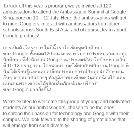
To kick off this year’s program, we've invited all 120
ambassadors to attend the Ambassador Summit at Google
Singapore on 10 – 12 July. Here, the ambassadors will get
to meet Googlers, interact with ambassadors from other
schools across South East Asia and of course, learn about
Google products!
การเปิดตัวโครงการใน
ปีนี้ เราได้เชิญ
ทูตนักศึกษา
ของ
Google
ทั้งหมด
120
คน มาเข้าร่วม
การประชุม สุดยอดทูต
นักศึกษา ที่สำนักงาน
Google
ณ ประเทศสิงคโปร์ ระหว่างวัน
ที่
10-12
กรกฎาคม
โดยพวกเขาจะได้พบกับพนั
กงาน
Google
ที่
นั่น ได้เรียนรู้และแลกเปลี่
ยนประสบการณ์กับทูตนักศึกษาคน
อื่นๆ จากสถาบันต่างๆ ทั่วภูมิภาคเอเชียตะวันออกฉี
ยงใต้
และ
แน่นอนพวกเขาจะได้รู้จักผลิ
ตภัณฑ์และบริการ
ของ
Google
มากยิ่งขึ้น
!
We're excited to welcome this group of young and motivated
students as our ambassadors, chosen to be the ones
to spread their passion for technology and Google with their
campus. We look forward to the sharing of great ideas that
will emerge from such diversity!