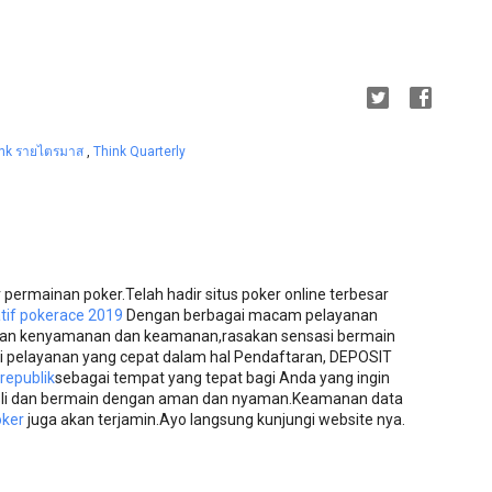
ink รายไตรมาส
,
Think Quarterly
ermainan poker.Telah hadir situs poker online terbesar
natif pokerace 2019
Dengan berbagai macam pelayanan
an kenyamanan dan keamanan,rasakan sensasi bermain
ti pelayanan yang cepat dalam hal Pendaftaran, DEPOSIT
republik
sebagai tempat yang tepat bagi Anda yang ingin
asli dan bermain dengan aman dan nyaman.Keamanan data
oker
juga akan terjamin.Ayo langsung kunjungi website nya.