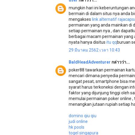
user
กล่าวว่า...
mungkin hari ini keberuntungan anda
bermain di dalam situs nya anda b
mengakses
link alternatif rajacap
permainan yang anda mainkan di 
setiap permainan nya , dan dapatk
berbagai macam permainan yang ad
nyata hanya disitus
itu qq
buruan se
29 มีนาคม 2562 เวลา 10:43
BaldHeadAdventurer
กล่าวว่า...
poker88 tawarkan permainan kartu 
mencari dimana penyedia permaina
sangat pesat, smartphone bisa m
syarat harus terkoneksi dengan in
faktor yang dijunjung tinggi oleh sa
memulai permainan poker online , t
menangkan jutaan rupiah setiap ha
domino qiu qiu
judi online
hk pools
togel singapura