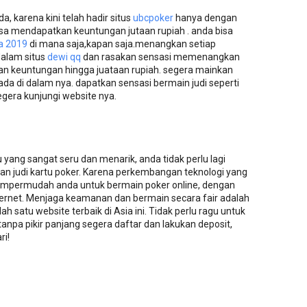
, karena kini telah hadir situs
ubcpoker
hanya dengan
isa mendapatkan keuntungan jutaan rupiah . anda bisa
sa 2019
di mana saja,kapan saja.menangkan setiap
dalam situs
dewi qq
dan rasakan sensasi memenangkan
an keuntungan hingga juataan rupiah. segera mainkan
a di dalam nya. dapatkan sensasi bermain judi seperti
gera kunjungi website nya.
yang sangat seru dan menarik, anda tidak perlu lagi
n judi kartu poker. Karena perkembangan teknologi yang
empermudah anda untuk bermain poker online, dengan
ternet. Menjaga keamanan dan bermain secara fair adalah
lah satu website terbaik di Asia ini. Tidak perlu ragu untuk
anpa pikir panjang segera daftar dan lakukan deposit,
ri!