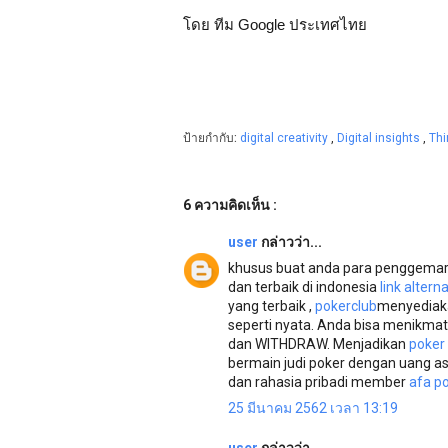
โดย ทีม Google ประเทศไทย
ป้ายกำกับ:
digital creativity
,
Digital insights
,
Th
6 ความคิดเห็น :
user
กล่าวว่า...
khusus buat anda para penggemar p
dan terbaik di indonesia
link alter
yang terbaik ,
pokerclub
menyediak
seperti nyata. Anda bisa menikma
dan WITHDRAW. Menjadikan
poker 
bermain judi poker dengan uang 
dan rahasia pribadi member
afa p
25 มีนาคม 2562 เวลา 13:19