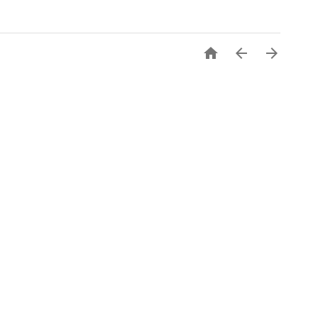


