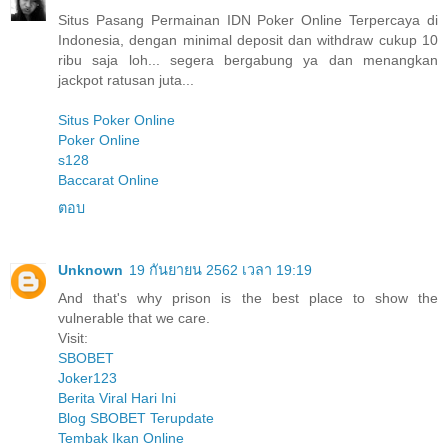
Situs Pasang Permainan IDN Poker Online Terpercaya di
Indonesia, dengan minimal deposit dan withdraw cukup 10
ribu saja loh... segera bergabung ya dan menangkan
jackpot ratusan juta...
Situs Poker Online
Poker Online
s128
Baccarat Online
ตอบ
Unknown
19 กันยายน 2562 เวลา 19:19
And that's why prison is the best place to show the
vulnerable that we care.
Visit:
SBOBET
Joker123
Berita Viral Hari Ini
Blog SBOBET Terupdate
Tembak Ikan Online