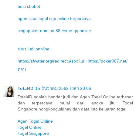
bola sbobet
agen situs togel sgp online terpercaya
singapoker domino 88 ceme qq online
situs judi onnline
https://sfwater.org/redirect.aspx?url=https://poker007.net/
ตอบ
Total4D
15 ธันวาคม 2562 เวลา 20:06
Total4D adalah bandar judi dan Agen Togel Online terbesar
dan terpercaya mulai dari angka jitu Togel
Singapore,hongkong,sidney dan data info keluaran togel
Agen Togel Online
Togel Online
Togel Singapore