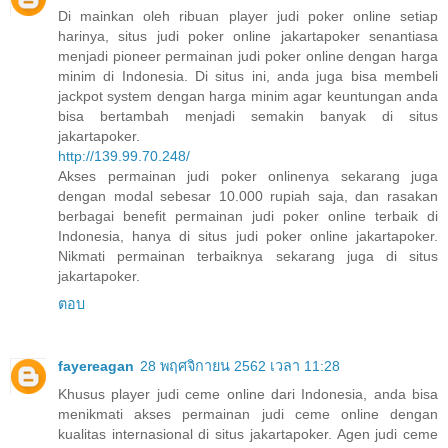
Di mainkan oleh ribuan player judi poker online setiap
harinya, situs judi poker online jakartapoker senantiasa
menjadi pioneer permainan judi poker online dengan harga
minim di Indonesia. Di situs ini, anda juga bisa membeli
jackpot system dengan harga minim agar keuntungan anda
bisa bertambah menjadi semakin banyak di situs
jakartapoker.
http://139.99.70.248/
Akses permainan judi poker onlinenya sekarang juga
dengan modal sebesar 10.000 rupiah saja, dan rasakan
berbagai benefit permainan judi poker online terbaik di
Indonesia, hanya di situs judi poker online jakartapoker.
Nikmati permainan terbaiknya sekarang juga di situs
jakartapoker.
ตอบ
fayereagan
28 พฤศจิกายน 2562 เวลา 11:28
Khusus player judi ceme online dari Indonesia, anda bisa
menikmati akses permainan judi ceme online dengan
kualitas internasional di situs jakartapoker. Agen judi ceme