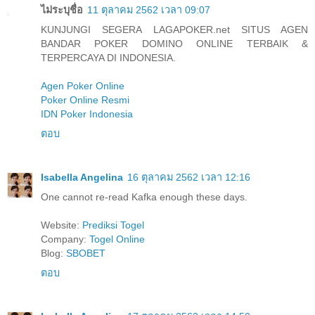
ไม่ระบุชื่อ
11 ตุลาคม 2562 เวลา 09:07
KUNJUNGI SEGERA LAGAPOKER.net SITUS AGEN
BANDAR POKER DOMINO ONLINE TERBAIK &
TERPERCAYA DI INDONESIA.
Agen Poker Online
Poker Online Resmi
IDN Poker Indonesia
ตอบ
Isabella Angelina
16 ตุลาคม 2562 เวลา 12:16
One cannot re-read Kafka enough these days.
Website:
Prediksi Togel
Company:
Togel Online
Blog:
SBOBET
ตอบ