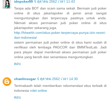
idnpoker99
5 ตุลาคม 2562 เวลา 11:43
Tanpa ada BOT dan scam sama sekali. Bermain judi poker
online di situs jakartapoker di jamin amat sangat
menguntungkan dan terpercaya pastinya untuk anda.
Nikmati akses permainan judi poker online di situs
jakartapoker sekarang juga.
http://hheehh.com/situs-poker-terpercaya-punya-izin-resmi-
dari-indonesia/
sistem permainan judi poker online di situs kami sudah di
verifikasi oleh lembaga PAGCOR dan BMMTestLab. Jadi
para player dapat menikmati akses permainan judi poker
online yang bersih dan senantiasa menguntungkan.
ตอบ
chaelinsugar
5 ตุลาคม 2562 เวลา 14:30
Terimakasih telah memberikan rekomendasi situs terbaik di
indonesia
rolet online
ตอบ