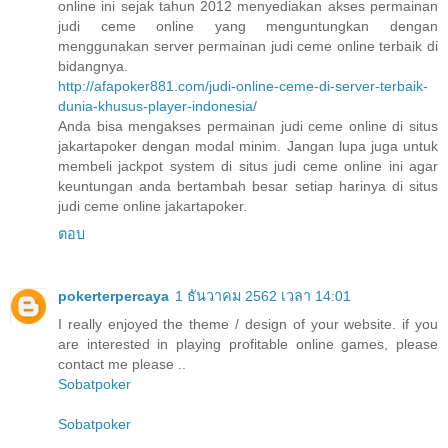
online ini sejak tahun 2012 menyediakan akses permainan
judi ceme online yang menguntungkan dengan
menggunakan server permainan judi ceme online terbaik di
bidangnya.
http://afapoker881.com/judi-online-ceme-di-server-terbaik-
dunia-khusus-player-indonesia/
Anda bisa mengakses permainan judi ceme online di situs
jakartapoker dengan modal minim. Jangan lupa juga untuk
membeli jackpot system di situs judi ceme online ini agar
keuntungan anda bertambah besar setiap harinya di situs
judi ceme online jakartapoker.
ตอบ
pokerterpercaya
1 ธันวาคม 2562 เวลา 14:01
I really enjoyed the theme / design of your website. if you
are interested in playing profitable online games, please
contact me please ..
Sobatpoker
Sobatpoker