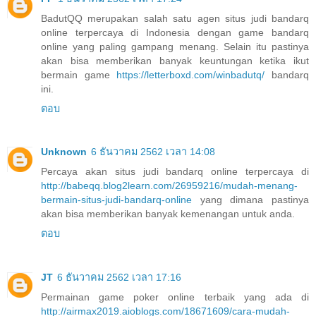
BadutQQ merupakan salah satu agen situs judi bandarq
online terpercaya di Indonesia dengan game bandarq
online yang paling gampang menang. Selain itu pastinya
akan bisa memberikan banyak keuntungan ketika ikut
bermain game
https://letterboxd.com/winbadutq/
bandarq
ini.
ตอบ
Unknown
6 ธันวาคม 2562 เวลา 14:08
Percaya akan situs judi bandarq online terpercaya di
http://babeqq.blog2learn.com/26959216/mudah-menang-
bermain-situs-judi-bandarq-online
yang dimana pastinya
akan bisa memberikan banyak kemenangan untuk anda.
ตอบ
JT
6 ธันวาคม 2562 เวลา 17:16
Permainan game poker online terbaik yang ada di
http://airmax2019.aioblogs.com/18671609/cara-mudah-