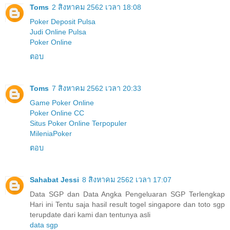
Toms
2 สิงหาคม 2562 เวลา 18:08
Poker Deposit Pulsa
Judi Online Pulsa
Poker Online
ตอบ
Toms
7 สิงหาคม 2562 เวลา 20:33
Game Poker Online
Poker Online CC
Situs Poker Online Terpopuler
MileniaPoker
ตอบ
Sahabat Jessi
8 สิงหาคม 2562 เวลา 17:07
Data SGP dan Data Angka Pengeluaran SGP Terlengkap
Hari ini Tentu saja hasil result togel singapore dan toto sgp
terupdate dari kami dan tentunya asli
data sgp