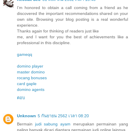
I’m honored to obtain a call coming from a friend as he
discovered the important recommendations shared on your
own site. Browsing your blog posting is a real wonderful
experience.
Thanks again for thinking of readers just like
me, and I want for you the best of achievements like a
professional in this discipline.
gameqq
domino player
master domino
rocang bonuses
card gaple
domino agents
ตอบ
Unknown
5 กันยายน 2562 เวลา 08:20
Bermain
judi sabung ayam
merupakan permainan yang
paling banyak dicari diantara permainan judi online lainnya.