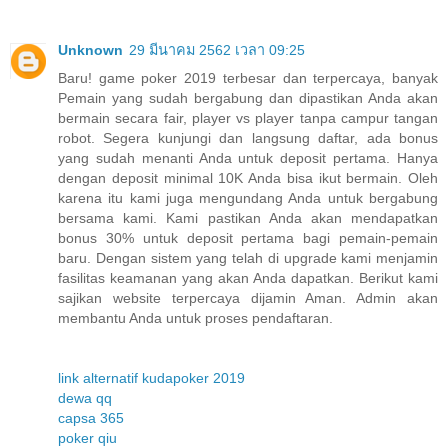
Unknown
29 มีนาคม 2562 เวลา 09:25
Baru! game poker 2019 terbesar dan terpercaya, banyak
Pemain yang sudah bergabung dan dipastikan Anda akan
bermain secara fair, player vs player tanpa campur tangan
robot. Segera kunjungi dan langsung daftar, ada bonus
yang sudah menanti Anda untuk deposit pertama. Hanya
dengan deposit minimal 10K Anda bisa ikut bermain. Oleh
karena itu kami juga mengundang Anda untuk bergabung
bersama kami. Kami pastikan Anda akan mendapatkan
bonus 30% untuk deposit pertama bagi pemain-pemain
baru. Dengan sistem yang telah di upgrade kami menjamin
fasilitas keamanan yang akan Anda dapatkan. Berikut kami
sajikan website terpercaya dijamin Aman. Admin akan
membantu Anda untuk proses pendaftaran.
link alternatif kudapoker 2019
dewa qq
capsa 365
poker qiu