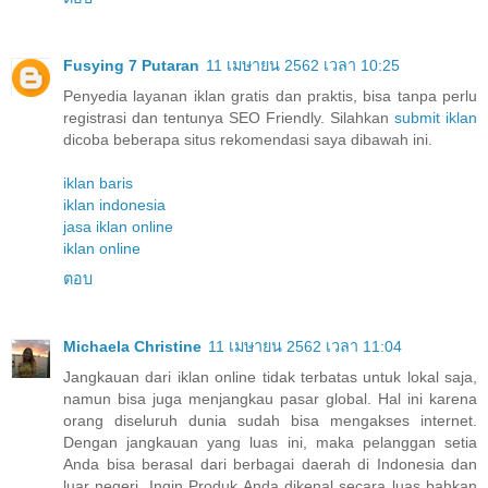
Fusying 7 Putaran
11 เมษายน 2562 เวลา 10:25
Penyedia layanan iklan gratis dan praktis, bisa tanpa perlu
registrasi dan tentunya SEO Friendly. Silahkan
submit iklan
dicoba beberapa situs rekomendasi saya dibawah ini.
iklan baris
iklan indonesia
jasa iklan online
iklan online
ตอบ
Michaela Christine
11 เมษายน 2562 เวลา 11:04
Jangkauan dari iklan online tidak terbatas untuk lokal saja,
namun bisa juga menjangkau pasar global. Hal ini karena
orang diseluruh dunia sudah bisa mengakses internet.
Dengan jangkauan yang luas ini, maka pelanggan setia
Anda bisa berasal dari berbagai daerah di Indonesia dan
luar negeri. Ingin Produk Anda dikenal secara luas bahkan