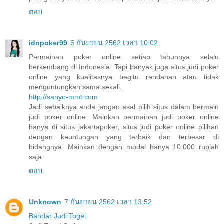
ตอบ
idnpoker99
5 กันยายน 2562 เวลา 10:02
Permainan poker online setiap tahunnya selalu
berkembang di Indonesia. Tapi banyak juga situs judi poker
online yang kualitasnya begitu rendahan atau tidak
menguntungkan sama sekali.
http://sanyo-mmt.com
Jadi sebaiknya anda jangan asal pilih situs dalam bermain
judi poker online. Mainkan permainan judi poker online
hanya di situs jakartapoker, situs judi poker online pilihan
dengan keuntungan yang terbaik dan terbesar di
bidangnya. Mainkan dengan modal hanya 10.000 rupiah
saja.
ตอบ
Unknown
7 กันยายน 2562 เวลา 13:52
Bandar Judi Togel