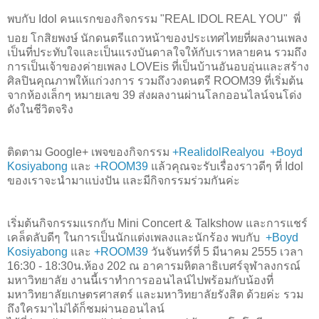
พบกับ Idol คนแรกของกิจกรรม "
REAL IDOL REAL YOU
"
พี่
บอย โกสิยพงษ์ นักดนตรีแถวหน้าของประเทศไทยที่ผลงานเพลง
เป็นที่ประทับใจและเป็นแรงบันดาลใจให้กับเราหลายคน รวมถึง
การเป็นเจ้าของค่ายเพลง LOVEis ที่เป็นบ้านอันอบอุ่นและสร้าง
ศิลปินคุณภาพให้แก่วงการ รวมถึงวงดนตรี ROOM39 ที่เริ่มต้น
จากห้องเล็กๆ หมายเลข 39 ส่งผลงานผ่านโลกออนไลน์จนโด่ง
ดังในชีวิตจริง
ติดตาม Google+ เพจของกิจกรรม
+RealidolRealyou
+Boyd
Kosiyabong
และ
+ROOM39
แล้วคุณจะรับเรื่องราวดีๆ ที่ Idol
ของเราจะนำมาแบ่งปัน และมีกิจกรรมร่วมกันค่ะ
เริ่มต้นกิจกรรมแรกกับ Mini Concert & Talkshow และการแชร์
เคล็ดลับดีๆ ในการเป็นนักแต่งเพลงและนักร้อง พบกับ
+Boyd
Kosiyabong
และ
+ROOM39
วันจันทร์ที่
5 มีนาคม 2555 เวลา
16:30 - 18:30น.ห้อง 202 ณ อาคารมหิตลาธิเบศร์จุฬาลงกรณ์
มหาวิทยาลัย
งานนี้เราทำการออนไลน์ไปพร้อมกับน้องที่
มหาวิทยาลัยเกษตรศาสตร์ และมหาวิทยาลัยรังสิต ด้วยค่ะ รวม
ถึงใครมาไม่ได้ก็ชมผ่านออนไลน์