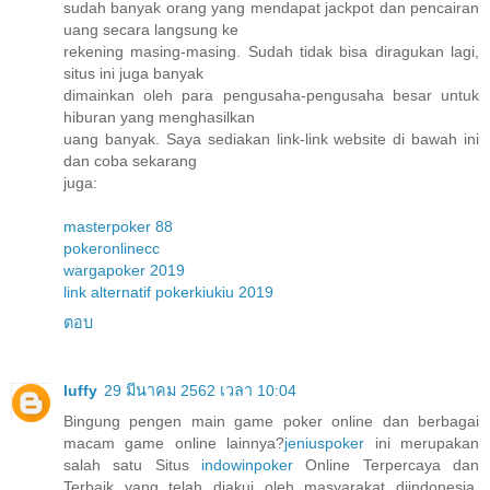
sudah banyak orang yang mendapat jackpot dan pencairan
uang secara langsung ke
rekening masing-masing. Sudah tidak bisa diragukan lagi,
situs ini juga banyak
dimainkan oleh para pengusaha-pengusaha besar untuk
hiburan yang menghasilkan
uang banyak. Saya sediakan link-link website di bawah ini
dan coba sekarang
juga:
masterpoker 88
pokeronlinecc
wargapoker 2019
link alternatif pokerkiukiu 2019
ตอบ
luffy
29 มีนาคม 2562 เวลา 10:04
Bingung pengen main game poker online dan berbagai
macam game online lainnya?
jeniuspoker
ini merupakan
salah satu Situs
indowinpoker
Online Terpercaya dan
Terbaik yang telah diakui oleh masyarakat diindonesia,