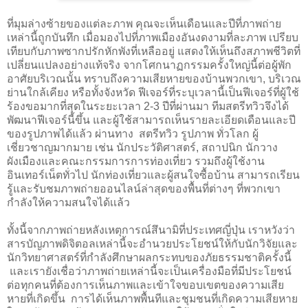
ที่มุมล่างซ้ายของแต่ละภาพ คุณจะเห็นเดือนและปีที่ภาพถ่าย
เหล่านี้ถูกบันทึก เมื่อมองไปที่ภาพเมืองอันงดงามที่ละภาพ เปรียบ
เทียบกับภาพซากปรักหักพังที่เหลืออยู่ แสดงให้เห็นถึงสภาพชีวิตที่
เปลี่ยนแปลงอย่างแท้จริง จากโศกนาฏกรรมครั้งใหญ่นี้ต่อผู้พัก
อาศัยบริเวณนั้น ทราบถึงความเสียหายของบ้านพวกเขา, บริเวณ
ย่านใกล้เคียง หรือทั้งจังหวัด ฟีเจอร์ที่ระบุเวลานี้เป็นฟีเจอร์ที่ผู้ใช้
ร้องขอมากที่สุดในระยะเวลา 2-3 ปีที่ผ่านมา ทีมสตรีทวิวจึงได้
พัฒนาฟีเจอร์นี้ขึ้น และผู้ใช้สามารถเห็นรายละเอียดเดือนและปี
ของรูปภาพได้แล้ว ผ่านทาง  สตรีทวิว รูปภาพ ทั่วโลก ผู้
เชี่ยวชาญมากมาย เช่น นักประวัติศาสตร์, สถาปนิก นักวาง
ผังเมืองและคณะกรรมการการท่องเที่ยว รวมถึงผู้ใช้งาน
อินเทอร์เน็ตทั่วไป นักท่องเที่ยวและผู้สนใจซื้อบ้าน สามารถเรียน
รู้และรับชมภาพถ่ายออนไลน์ล่าสุดของพื้นที่ต่างๆ ที่พวกเขา
กำลังให้ความสนใจได้เเล้ว 
ทั้งนี้จากภาพถ่ายหลังเหตุการณ์สึนามิที่ประเทศญี่ปุ่น เราหวังว่า
สารบัญภาพดิจิตอลเหล่านี้จะอำนวยประโยชน์ให้กับนักวิจัยและ
นักวิทยาศาสตร์ที่กำลังศึกษาผลกระทบของภัยธรรมชาติครั้งนี้ 
 และเรายังเชื่อว่าภาพถ่ายเหล่านี้จะเป็นเครื่องมือที่มีประโยชน์
ต่อทุกคนที่ต้องการเห็นภาพและเข้าใจขอบเขตของความเสีย
หายที่เกิดขึ้น  การได้เห็นภาพพื้นทีและชุมชนที่เกิดความเสียหาย