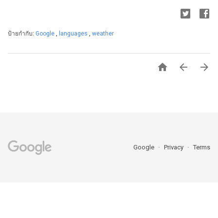
ป้ายกำกับ:
Google
,
languages
,
weather



Google
Privacy
Terms